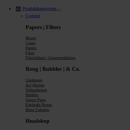
Zum
Produktkategorien
Inhalt
Content
springen
Papers | Filters
Blunts
Cones
Papers
Filter
Filterhülsen | Zigarettenhülsen
Bong | Bubbler | & Co.
Glasbongs
Acrylbongs
Silikonbongs
Bubbler
Spoon Pipes
Edelstahl Bongs
Bong Zubehör
Headshop