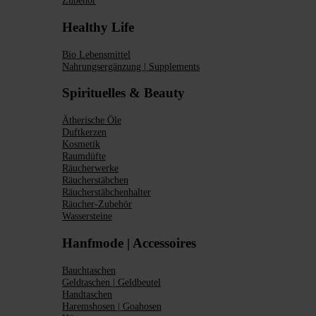
Zubehör
Healthy Life
Bio Lebensmittel
Nahrungsergänzung | Supplements
Spirituelles & Beauty
Ätherische Öle
Duftkerzen
Kosmetik
Raumdüfte
Räucherwerke
Räucherstäbchen
Räucherstäbchenhalter
Räucher-Zubehör
Wassersteine
Hanfmode | Accessoires
Bauchtaschen
Geldtaschen | Geldbeutel
Handtaschen
Haremshosen | Goahosen