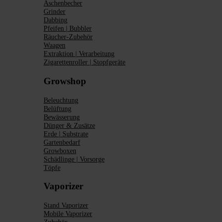
Aschenbecher
Grinder
Dabbing
Pfeifen | Bubbler
Räucher-Zubehör
Waagen
Extraktion | Verarbeitung
Zigarettenroller | Stopfgeräte
Growshop
Beleuchtung
Belüftung
Bewässerung
Dünger & Zusätze
Erde | Substrate
Gartenbedarf
Growboxen
Schädlinge | Vorsorge
Töpfe
Vaporizer
Stand Vaporizer
Mobile Vaporizer