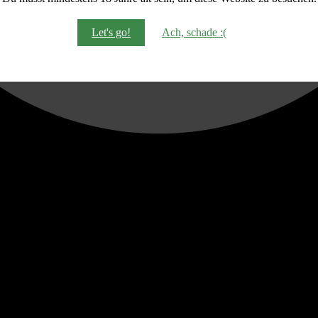
Let's go!
Ach, schade :(