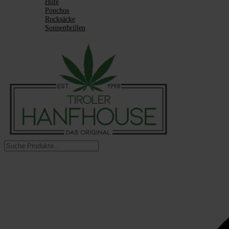
Hüte
Ponchos
Rucksäcke
Sonnenbrillen
Suchen