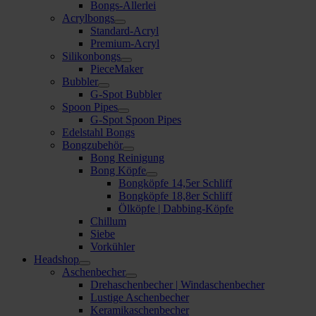
Bongs-Allerlei
Acrylbongs
Standard-Acryl
Premium-Acryl
Silikonbongs
PieceMaker
Bubbler
G-Spot Bubbler
Spoon Pipes
G-Spot Spoon Pipes
Edelstahl Bongs
Bongzubehör
Bong Reinigung
Bong Köpfe
Bongköpfe 14,5er Schliff
Bongköpfe 18,8er Schliff
Ölköpfe | Dabbing-Köpfe
Chillum
Siebe
Vorkühler
Headshop
Aschenbecher
Drehaschenbecher | Windaschenbecher
Lustige Aschenbecher
Keramikaschenbecher