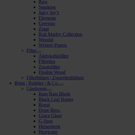
Raw
Smoking
Juicy Jay’s
Elements
Greengo
Ziggi
Bob Marley Collection
Woodzl
Weitere Papers
Filter
Aktivkohlefilter
Filtertips
Zusatzfilter
Doobie Wood
Filterhülsen | Zigarettenhülsen
Bong | Bubbler | & Co.
Glasbongs
Bam Bam Bhole
Black Leaf Bongs
Boost
Dope Bros.
Grace Glass
G-Spot
Heisenberg
Hurricane