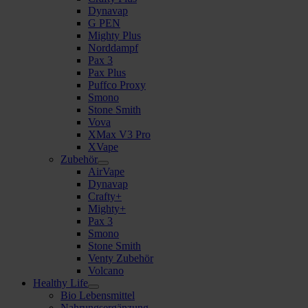
Dynavap
G PEN
Mighty Plus
Norddampf
Pax 3
Pax Plus
Puffco Proxy
Smono
Stone Smith
Vova
XMax V3 Pro
XVape
Zubehör
AirVape
Dynavap
Crafty+
Mighty+
Pax 3
Smono
Stone Smith
Venty Zubehör
Volcano
Healthy Life
Bio Lebensmittel
Nahrungsergänzung