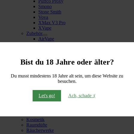
Puffco Proxy
Smono
Stone Smith
Vova
XMax V3 Pro
XVape
Zubehör
AirVape
Dynavap
Crafty+
Mighty+
Pax 3
Bist du 18 Jahre oder älter?
Smono
Stone Smith
Du musst mindestens 18 Jahre alt sein, um diese Website zu
Venty Zubehör
besuchen.
Volcano
Healthy Life
Bio Lebensmittel
Let's go!
Ach, schade :(
Nahrungsergänzung
Spirituelles & Beauty
Ätherische Öle
Duftkerzen
Kosmetik
Raumdüfte
Räucherwerke