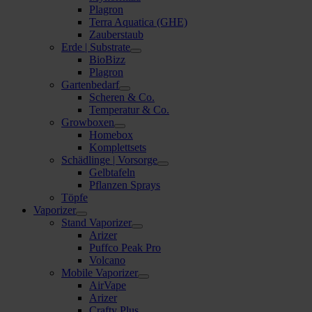
Plagron
Terra Aquatica (GHE)
Zauberstaub
Erde | Substrate
BioBizz
Plagron
Gartenbedarf
Scheren & Co.
Temperatur & Co.
Growboxen
Homebox
Komplettsets
Schädlinge | Vorsorge
Gelbtafeln
Pflanzen Sprays
Töpfe
Vaporizer
Stand Vaporizer
Arizer
Puffco Peak Pro
Volcano
Mobile Vaporizer
AirVape
Arizer
Crafty Plus