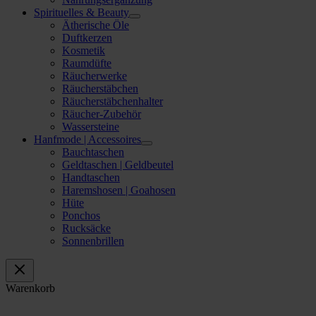
Spirituelles & Beauty
Ätherische Öle
Duftkerzen
Kosmetik
Raumdüfte
Räucherwerke
Räucherstäbchen
Räucherstäbchenhalter
Räucher-Zubehör
Wassersteine
Hanfmode | Accessoires
Bauchtaschen
Geldtaschen | Geldbeutel
Handtaschen
Haremshosen | Goahosen
Hüte
Ponchos
Rucksäcke
Sonnenbrillen
Warenkorb