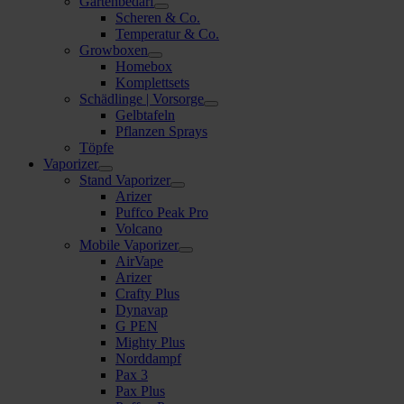
Gartenbedarf
Scheren & Co.
Temperatur & Co.
Growboxen
Homebox
Komplettsets
Schädlinge | Vorsorge
Gelbtafeln
Pflanzen Sprays
Töpfe
Vaporizer
Stand Vaporizer
Arizer
Puffco Peak Pro
Volcano
Mobile Vaporizer
AirVape
Arizer
Crafty Plus
Dynavap
G PEN
Mighty Plus
Norddampf
Pax 3
Pax Plus