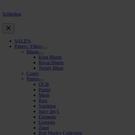
Schließen
SALE%
Papers | Filters
Blunts
King Blunts
Royal Blunts
Twisty Blunt
Cones
Papers
OCB
Purize
Marie
Raw
Smoking
Juicy Jay’s
Elements
Greengo
Ziggi
Bob Marley Collection