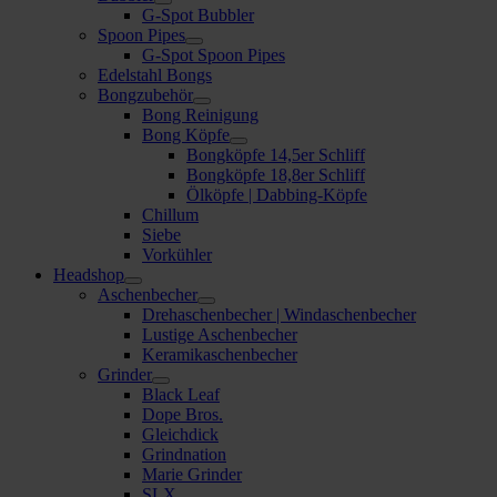
G-Spot Bubbler
Spoon Pipes
G-Spot Spoon Pipes
Edelstahl Bongs
Bongzubehör
Bong Reinigung
Bong Köpfe
Bongköpfe 14,5er Schliff
Bongköpfe 18,8er Schliff
Ölköpfe | Dabbing-Köpfe
Chillum
Siebe
Vorkühler
Headshop
Aschenbecher
Drehaschenbecher | Windaschenbecher
Lustige Aschenbecher
Keramikaschenbecher
Grinder
Black Leaf
Dope Bros.
Gleichdick
Grindnation
Marie Grinder
SLX