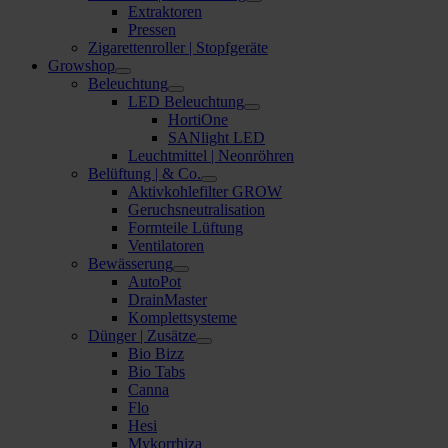
Extraktoren
Pressen
Zigarettenroller | Stopfgeräte
Growshop
Beleuchtung
LED Beleuchtung
HortiOne
SANlight LED
Leuchtmittel | Neonröhren
Belüftung | & Co.
Aktivkohlefilter GROW
Geruchsneutralisation
Formteile Lüftung
Ventilatoren
Bewässerung
AutoPot
DrainMaster
Komplettsysteme
Dünger | Zusätze
Bio Bizz
Bio Tabs
Canna
Flo
Hesi
Mykorrhiza