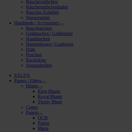
Räucherstäbchen
Räucherstäbchenhalter
Räucher-Zubehör
Wassersteine
Hanfmode | Accessoires
Bauchtaschen
Geldtaschen | Geldbeutel
Handtaschen
Haremshosen | Goahosen
Hüte
Ponchos
Rucksäcke
Sonnenbrillen
SALE%
Papers | Filters
Blunts
King Blunts
Royal Blunts
Twisty Blunt
Cones
Papers
OCB
Purize
Marie