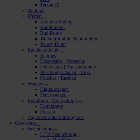
Tectonic9
Dabbing
Pfeifen
Actitube-Pfeifen
Handpfeifen
Bud Bomb
Tiefengestrahlte Handpfeifen
Twisty Blunt
Raucherzubehör
Baggies
Dosensafes | Verstecke
Feuerzeuge | Bunsenbrenner
Mischungsschalen | Trays
Pouches | Taschen
Waagen
Digitalwaagen
Federwaagen
Extraktion | Verarbeitung
Extraktoren
Pressen
Zigarettenroller | Stopfgeräte
Growshop
Beleuchtung
LED Beleuchtung
HortiOne