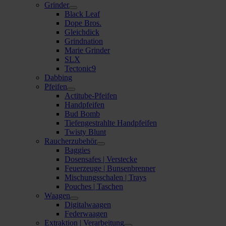
Grinder
Black Leaf
Dope Bros.
Gleichdick
Grindnation
Marie Grinder
SLX
Tectonic9
Dabbing
Pfeifen
Actitube-Pfeifen
Handpfeifen
Bud Bomb
Tiefengestrahlte Handpfeifen
Twisty Blunt
Raucherzubehör
Baggies
Dosensafes | Verstecke
Feuerzeuge | Bunsenbrenner
Mischungsschalen | Trays
Pouches | Taschen
Waagen
Digitalwaagen
Federwaagen
Extraktion | Verarbeitung