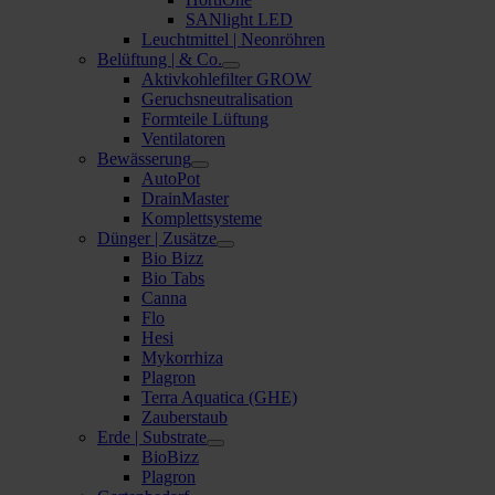
SANlight LED
Leuchtmittel | Neonröhren
Belüftung | & Co.
Aktivkohlefilter GROW
Geruchsneutralisation
Formteile Lüftung
Ventilatoren
Bewässerung
AutoPot
DrainMaster
Komplettsysteme
Dünger | Zusätze
Bio Bizz
Bio Tabs
Canna
Flo
Hesi
Mykorrhiza
Plagron
Terra Aquatica (GHE)
Zauberstaub
Erde | Substrate
BioBizz
Plagron