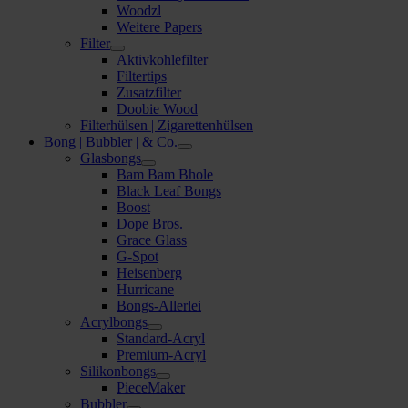
Woodzl
Weitere Papers
Filter
Aktivkohlefilter
Filtertips
Zusatzfilter
Doobie Wood
Filterhülsen | Zigarettenhülsen
Bong | Bubbler | & Co.
Glasbongs
Bam Bam Bhole
Black Leaf Bongs
Boost
Dope Bros.
Grace Glass
G-Spot
Heisenberg
Hurricane
Bongs-Allerlei
Acrylbongs
Standard-Acryl
Premium-Acryl
Silikonbongs
PieceMaker
Bubbler