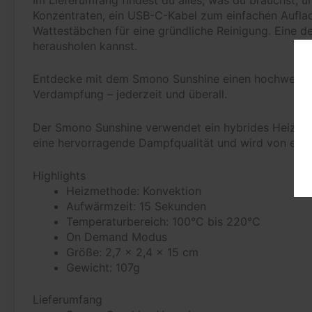
Konzentraten, ein USB-C-Kabel zum einfachen Auflad
Wattestäbchen für eine gründliche Reinigung. Eine de
herausholen kannst.
Entdecke mit dem Smono Sunshine einen hochwertigen 
Verdampfung – jederzeit und überall.
Der Smono Sunshine verwendet ein hybrides Heizsys
eine hervorragende Dampfqualität und wird von eine
Highlights
Heizmethode: Konvektion
Aufwärmzeit: 15 Sekunden
Temperaturbereich: 100°C bis 220°C
On Demand Modus
Größe: 2,7 x 2,4 x 15 cm
Gewicht: 107g
Lieferumfang