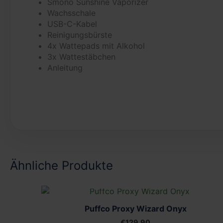
Smono Sunshine Vaporizer
Wachsschale
USB-C-Kabel
Reinigungsbürste
4x Wattepads mit Alkohol
3x Wattestäbchen
Anleitung
Ähnliche Produkte
NICHT VORRÄTIG
Puffco Proxy Wizard Onyx
€
129,90