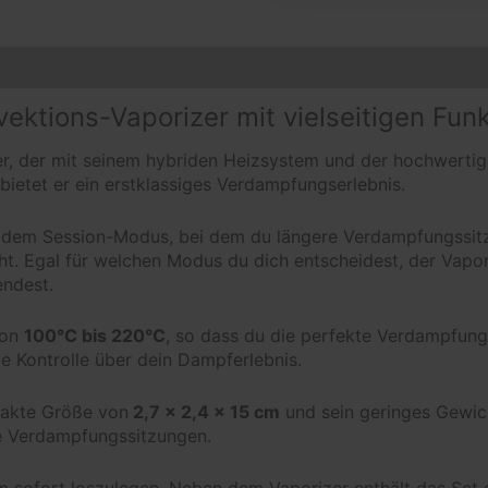
nsionen (0)
tions-Vaporizer mit vielseitigen Fun
er, der mit seinem hybriden Heizsystem und der hochwerti
tet er ein erstklassiges Verdampfungserlebnis.
n dem Session-Modus, bei dem du längere Verdampfungssi
t. Egal für welchen Modus du dich entscheidest, der Vapori
endest.
von
100°C bis 220°C
, so dass du die perfekte Verdampfungs
e Kontrolle über dein Dampferlebnis.
pakte Größe von
2,7 x 2,4 x 15 cm
und sein geringes Gewic
te Verdampfungssitzungen.
um sofort loszulegen. Neben dem Vaporizer enthält das Set