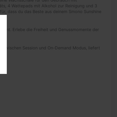
ts, 4 Wattepads mit Alkohol zur Reinigung und 3
 dafür, dass du das Beste aus deinem Smono Sunshine
ereint. Erlebe die Freiheit und Genussmomente der
l zwischen Session und On-Demand Modus, liefert