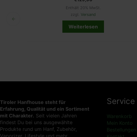
Enthält 20% MwSt.
zzgl.
Versand
Weiterlesen
Service
Tiroler Hanfhouse steht für
Erfahrung, Qualität und ein Sortiment
mit Charakter.
Seit vielen Jahren
Warenkorb
findest Du bei uns ausgewählte
Mein Konto
Produkte rund um Hanf, Zubehör,
Bestellungen
Vaporizer, Lifestyle und mehr
Kontakt