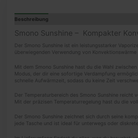
Beschreibung
Zusätzliche Informationen
Reze
Smono Sunshine – Kompakter Konvek
Der Smono Sunshine ist ein leistungsstarker Vaporiz
überwiegenden Verwendung von Konvektionswärme bie
Mit dem Smono Sunshine hast du die Wahl zwische
Modus, der dir eine sofortige Verdampfung ermöglich
schnelle Aufwärmzeit, sodass du keine Zeit verschw
Der Temperaturbereich des Smono Sunshine reicht 
Mit der präzisen Temperaturregelung hast du die voll
Der Smono Sunshine zeichnet sich durch seine kom
jede Tasche und ist ideal für unterwegs oder diskre
Im Lieferumfang findest du alles, was du brauchst, 