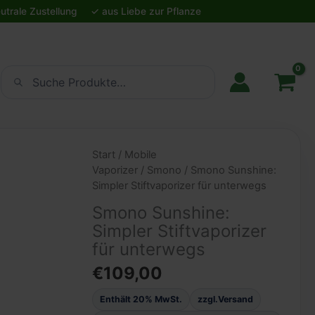
Simpler
Stiftvaporizer
für
unterwegs
Menge
Suchen
Start
/
Mobile
Vaporizer
/
Smono
/ Smono Sunshine:
Simpler Stiftvaporizer für unterwegs
Smono Sunshine:
Simpler Stiftvaporizer
für unterwegs
€
109,00
Enthält 20% MwSt.
zzgl.
Versand