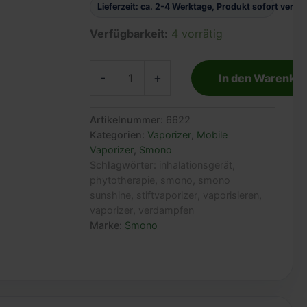
Lieferzeit: ca. 2-4 Werktage, Produkt sofort verfü
Verfügbarkeit:
4 vorrätig
Smono
-
+
In den Warenko
Sunshine:
Simpler
Stiftvaporizer
Artikelnummer:
6622
für
Kategorien:
Vaporizer
,
Mobile
unterwegs
Vaporizer
,
Smono
Menge
Schlagwörter:
inhalationsgerät
,
phytotherapie
,
smono
,
smono
sunshine
,
stiftvaporizer
,
vaporisieren
,
vaporizer
,
verdampfen
Marke:
Smono