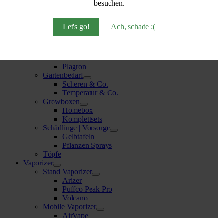
besuchen.
Hesi
Mykorrhiza
Plagron
Let's go!
Ach, schade :(
Terra Aquatica (GHE)
Zauberstaub
Erde | Substrate
BioBizz
Plagron
Gartenbedarf
Scheren & Co.
Temperatur & Co.
Growboxen
Homebox
Komplettsets
Schädlinge | Vorsorge
Gelbtafeln
Pflanzen Sprays
Töpfe
Vaporizer
Stand Vaporizer
Arizer
Puffco Peak Pro
Volcano
Mobile Vaporizer
AirVape