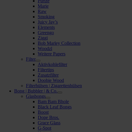
Purize
Marie
Raw
Smoking
Juicy Jay’s
Elements
Greengo
Ziggi
Bob Marley Collection
Woodzl
Weitere Papers
Filter
Aktivkohlefilter
Filtertips
Zusatzfilter
Doobie Wood
Filterhülsen | Zigarettenhülsen
Bong | Bubbler | & Co.
Glasbongs
Bam Bam Bhole
Black Leaf Bongs
Boost
Dope Bros.
Grace Glass
G-Spot