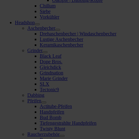
Ölköpfe | Dabbing-Köpfe
Chillum
Siebe
Vorkühler
Headshop
Aschenbecher
Drehaschenbecher | Windaschenbecher
Lustige Aschenbecher
Keramikaschenbecher
Grinder
Black Leaf
Dope Bros.
Gleichdick
Grindnation
Marie Grinder
SLX
Tectonic9
Dabbing
Pfeifen
Actitube-Pfeifen
Handpfeifen
Bud Bomb
Tiefengestrahlte Handpfeifen
Twisty Blunt
Raucherzubehör