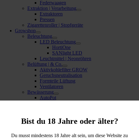
Federwaagen
Extraktion | Verarbeitung
Extraktoren
Pressen
Zigarettenroller | Stopfgeräte
Growshop
Beleuchtung
LED Beleuchtung
HortiOne
SANlight LED
Leuchtmittel | Neonröhren
Belüftung | & Co.
Aktivkohlefilter GROW
Geruchsneutralisation
Formteile Lüftung
Ventilatoren
Bewässerung
AutoPot
DrainMaster
Komplettsysteme
Dünger | Zusätze
Bist du 18 Jahre oder älter?
Bio Bizz
Bio Tabs
Canna
Du musst mindestens 18 Jahre alt sein, um diese Website zu
Flo