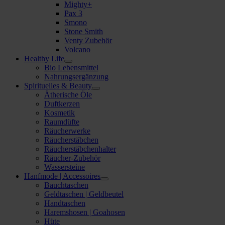
Mighty+
Pax 3
Smono
Stone Smith
Venty Zubehör
Volcano
Healthy Life
Bio Lebensmittel
Nahrungsergänzung
Spirituelles & Beauty
Ätherische Öle
Duftkerzen
Kosmetik
Raumdüfte
Räucherwerke
Räucherstäbchen
Räucherstäbchenhalter
Räucher-Zubehör
Wassersteine
Hanfmode | Accessoires
Bauchtaschen
Geldtaschen | Geldbeutel
Handtaschen
Haremshosen | Goahosen
Hüte