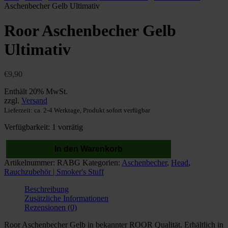
Aschenbecher Gelb Ultimativ
Roor Aschenbecher Gelb
Ultimativ
€
9,90
Enthält 20% MwSt.
zzgl.
Versand
Lieferzeit: ca. 2-4 Werktage, Produkt sofort verfügbar
Verfügbarkeit:
1 vorrätig
In den Warenkorb
Roor
Artikelnummer:
RABG
Kategorien:
Aschenbecher
,
Head
,
Aschenbecher
Rauchzubehör | Smoker's Stuff
Gelb
Ultimativ
Beschreibung
Menge
Zusätzliche Informationen
Rezensionen (0)
Roor Aschenbecher Gelb in bekannter ROOR Qualität. Erhältlich in