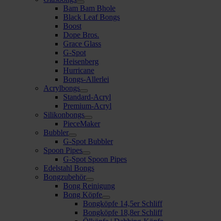
Bam Bam Bhole
Black Leaf Bongs
Boost
Dope Bros.
Grace Glass
G-Spot
Heisenberg
Hurricane
Bongs-Allerlei
Acrylbongs
Standard-Acryl
Premium-Acryl
Silikonbongs
PieceMaker
Bubbler
G-Spot Bubbler
Spoon Pipes
G-Spot Spoon Pipes
Edelstahl Bongs
Bongzubehör
Bong Reinigung
Bong Köpfe
Bongköpfe 14,5er Schliff
Bongköpfe 18,8er Schliff