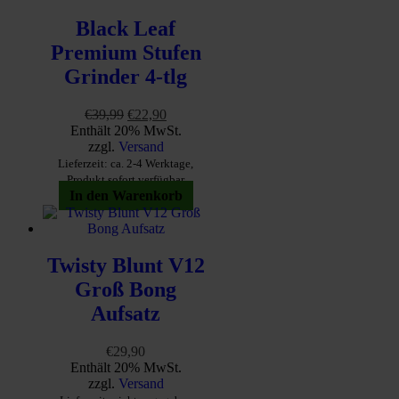
Black Leaf
Premium Stufen
Grinder 4-tlg
Ursprünglicher
Aktueller
€
39,99
€
22,90
Preis
Preis
Enthält 20% MwSt.
war:
ist:
zzgl.
Versand
€39,99
€22,90.
Lieferzeit: ca. 2-4 Werktage,
Produkt sofort verfügbar
In den Warenkorb
Twisty Blunt V12
Groß Bong
Aufsatz
€
29,90
Enthält 20% MwSt.
zzgl.
Versand