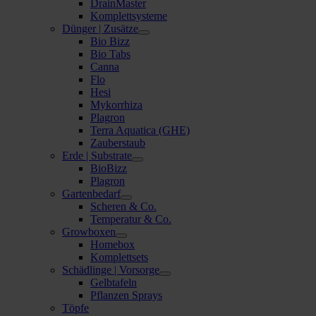
DrainMaster
Komplettsysteme
Dünger | Zusätze
Bio Bizz
Bio Tabs
Canna
Flo
Hesi
Mykorrhiza
Plagron
Terra Aquatica (GHE)
Zauberstaub
Erde | Substrate
BioBizz
Plagron
Gartenbedarf
Scheren & Co.
Temperatur & Co.
Growboxen
Homebox
Komplettsets
Schädlinge | Vorsorge
Gelbtafeln
Pflanzen Sprays
Töpfe