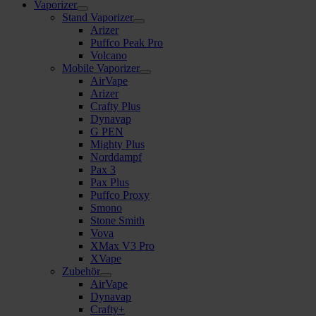
Vaporizer
Stand Vaporizer
Arizer
Puffco Peak Pro
Volcano
Mobile Vaporizer
AirVape
Arizer
Crafty Plus
Dynavap
G PEN
Mighty Plus
Norddampf
Pax 3
Pax Plus
Puffco Proxy
Smono
Stone Smith
Vova
XMax V3 Pro
XVape
Zubehör
AirVape
Dynavap
Crafty+