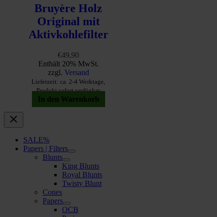
Bruyère Holz
Original mit
Aktivkohlefilter
€
49,90
Enthält 20% MwSt.
zzgl.
Versand
Lieferzeit: ca. 2-4 Werktage,
Produkt sofort verfügbar
In den Warenkorb
SALE%
Papers | Filters
Blunts
King Blunts
Royal Blunts
Twisty Blunt
Cones
Papers
OCB