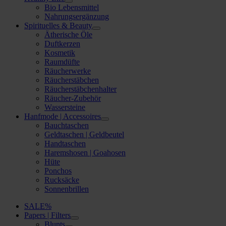
Bio Lebensmittel
Nahrungsergänzung
Spirituelles & Beauty
Ätherische Öle
Duftkerzen
Kosmetik
Raumdüfte
Räucherwerke
Räucherstäbchen
Räucherstäbchenhalter
Räucher-Zubehör
Wassersteine
Hanfmode | Accessoires
Bauchtaschen
Geldtaschen | Geldbeutel
Handtaschen
Haremshosen | Goahosen
Hüte
Ponchos
Rucksäcke
Sonnenbrillen
SALE%
Papers | Filters
Blunts