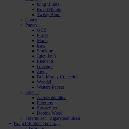
King Blunts
Royal Blunts
Twisty Blunt
Cones
Papers
OCB
Purize
Marie
Raw
Smoking
Juicy Jay’s
Elements
Greengo
Ziggi
Bob Marley Collection
Woodzl
Weitere Papers
Filter
Aktivkohlefilter
Filtertips
Zusatzfilter
Doobie Wood
Filterhülsen | Zigarettenhülsen
Bong | Bubbler | & Co.
Glasbongs