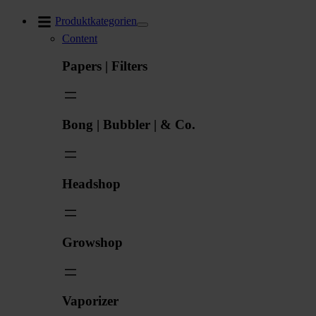
Zum
Produktkategorien
Inhalt
Content
springen
Papers | Filters
Bong | Bubbler | & Co.
Headshop
Growshop
Vaporizer