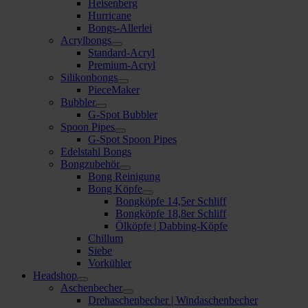
Heisenberg
Hurricane
Bongs-Allerlei
Acrylbongs
Standard-Acryl
Premium-Acryl
Silikonbongs
PieceMaker
Bubbler
G-Spot Bubbler
Spoon Pipes
G-Spot Spoon Pipes
Edelstahl Bongs
Bongzubehör
Bong Reinigung
Bong Köpfe
Bongköpfe 14,5er Schliff
Bongköpfe 18,8er Schliff
Ölköpfe | Dabbing-Köpfe
Chillum
Siebe
Vorkühler
Headshop
Aschenbecher
Drehaschenbecher | Windaschenbecher