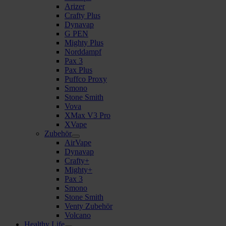
Arizer
Crafty Plus
Dynavap
G PEN
Mighty Plus
Norddampf
Pax 3
Pax Plus
Puffco Proxy
Smono
Stone Smith
Vova
XMax V3 Pro
XVape
Zubehör
AirVape
Dynavap
Crafty+
Mighty+
Pax 3
Smono
Stone Smith
Venty Zubehör
Volcano
Healthy Life