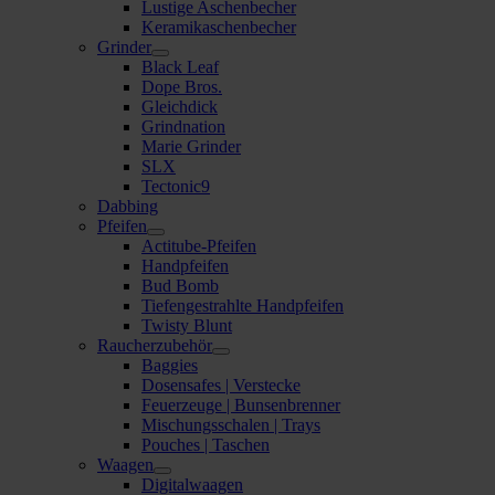
Lustige Aschenbecher
Keramikaschenbecher
Grinder
Black Leaf
Dope Bros.
Gleichdick
Grindnation
Marie Grinder
SLX
Tectonic9
Dabbing
Pfeifen
Actitube-Pfeifen
Handpfeifen
Bud Bomb
Tiefengestrahlte Handpfeifen
Twisty Blunt
Raucherzubehör
Baggies
Dosensafes | Verstecke
Feuerzeuge | Bunsenbrenner
Mischungsschalen | Trays
Pouches | Taschen
Waagen
Digitalwaagen