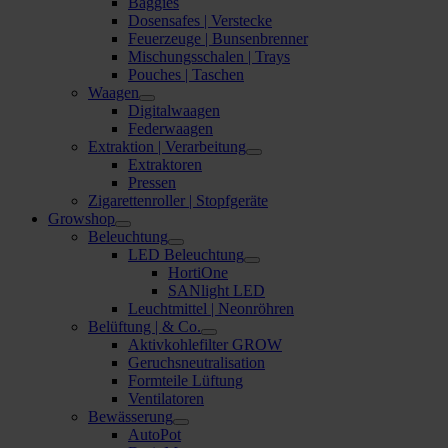
Baggies
Dosensafes | Verstecke
Feuerzeuge | Bunsenbrenner
Mischungsschalen | Trays
Pouches | Taschen
Waagen
Digitalwaagen
Federwaagen
Extraktion | Verarbeitung
Extraktoren
Pressen
Zigarettenroller | Stopfgeräte
Growshop
Beleuchtung
LED Beleuchtung
HortiOne
SANlight LED
Leuchtmittel | Neonröhren
Belüftung | & Co.
Aktivkohlefilter GROW
Geruchsneutralisation
Formteile Lüftung
Ventilatoren
Bewässerung
AutoPot