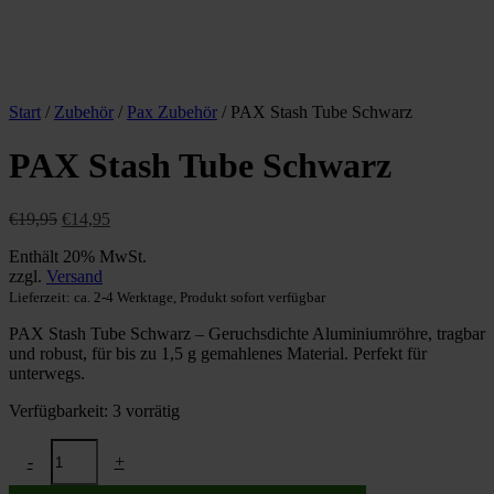
Start
/
Zubehör
/
Pax Zubehör
/ PAX Stash Tube Schwarz
PAX Stash Tube Schwarz
Ursprünglicher
Aktueller
€
19,95
€
14,95
Preis
Preis
Enthält 20% MwSt.
war:
ist:
zzgl.
Versand
€19,95
€14,95.
Lieferzeit: ca. 2-4 Werktage, Produkt sofort verfügbar
PAX Stash Tube Schwarz – Geruchsdichte Aluminiumröhre, tragbar
und robust, für bis zu 1,5 g gemahlenes Material. Perfekt für
unterwegs.
Verfügbarkeit:
3 vorrätig
PAX
-
+
Stash
Tube