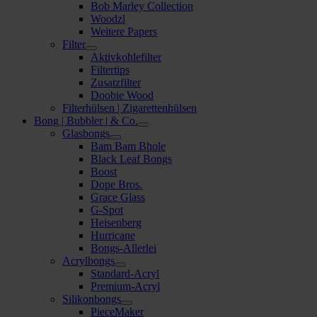
Bob Marley Collection
Woodzl
Weitere Papers
Filter
Aktivkohlefilter
Filtertips
Zusatzfilter
Doobie Wood
Filterhülsen | Zigarettenhülsen
Bong | Bubbler | & Co.
Glasbongs
Bam Bam Bhole
Black Leaf Bongs
Boost
Dope Bros.
Grace Glass
G-Spot
Heisenberg
Hurricane
Bongs-Allerlei
Acrylbongs
Standard-Acryl
Premium-Acryl
Silikonbongs
PieceMaker