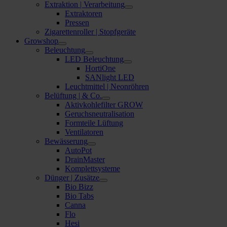
Extraktion | Verarbeitung
Extraktoren
Pressen
Zigarettenroller | Stopfgeräte
Growshop
Beleuchtung
LED Beleuchtung
HortiOne
SANlight LED
Leuchtmittel | Neonröhren
Belüftung | & Co.
Aktivkohlefilter GROW
Geruchsneutralisation
Formteile Lüftung
Ventilatoren
Bewässerung
AutoPot
DrainMaster
Komplettsysteme
Dünger | Zusätze
Bio Bizz
Bio Tabs
Canna
Flo
Hesi