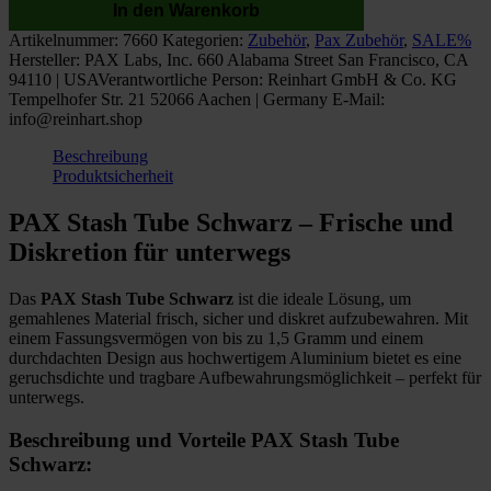
In den Warenkorb
Schwarz
Menge
Artikelnummer:
7660
Kategorien:
Zubehör
,
Pax Zubehör
,
SALE%
Hersteller:
PAX Labs, Inc. 660 Alabama Street San Francisco, CA
94110 | USA
Verantwortliche Person:
Reinhart GmbH & Co. KG
Tempelhofer Str. 21 52066 Aachen | Germany E-Mail:
info@reinhart.shop
Beschreibung
Produktsicherheit
PAX Stash Tube Schwarz – Frische und
Diskretion für unterwegs
Das
PAX Stash Tube Schwarz
ist die ideale Lösung, um
gemahlenes Material frisch, sicher und diskret aufzubewahren. Mit
einem Fassungsvermögen von bis zu 1,5 Gramm und einem
durchdachten Design aus hochwertigem Aluminium bietet es eine
geruchsdichte und tragbare Aufbewahrungsmöglichkeit – perfekt für
unterwegs.
Beschreibung und Vorteile PAX Stash Tube
Schwarz: