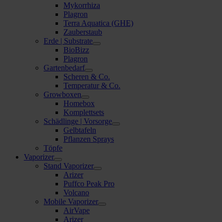
Mykorrhiza
Plagron
Terra Aquatica (GHE)
Zauberstaub
Erde | Substrate
BioBizz
Plagron
Gartenbedarf
Scheren & Co.
Temperatur & Co.
Growboxen
Homebox
Komplettsets
Schädlinge | Vorsorge
Gelbtafeln
Pflanzen Sprays
Töpfe
Vaporizer
Stand Vaporizer
Arizer
Puffco Peak Pro
Volcano
Mobile Vaporizer
AirVape
Arizer