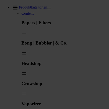
Zum
Produktkategorien
Inhalt
Content
springen
Papers | Filters
Bong | Bubbler | & Co.
Headshop
Growshop
Vaporizer