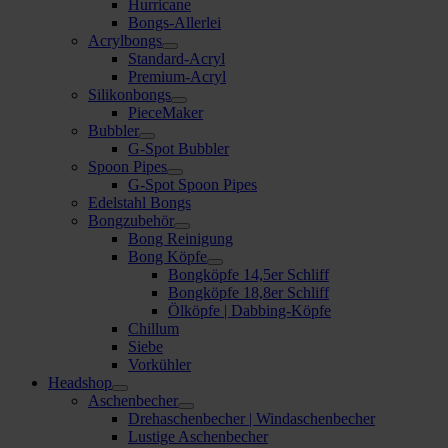
Hurricane
Bongs-Allerlei
Acrylbongs
Standard-Acryl
Premium-Acryl
Silikonbongs
PieceMaker
Bubbler
G-Spot Bubbler
Spoon Pipes
G-Spot Spoon Pipes
Edelstahl Bongs
Bongzubehör
Bong Reinigung
Bong Köpfe
Bongköpfe 14,5er Schliff
Bongköpfe 18,8er Schliff
Ölköpfe | Dabbing-Köpfe
Chillum
Siebe
Vorkühler
Headshop
Aschenbecher
Drehaschenbecher | Windaschenbecher
Lustige Aschenbecher