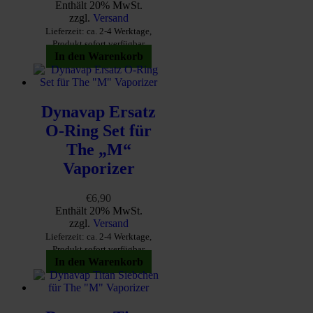
Preis
Preis
Enthält 20% MwSt.
war:
ist:
zzgl.
Versand
€18,90
€12,49.
Lieferzeit: ca. 2-4 Werktage,
Produkt sofort verfügbar
In den Warenkorb
Dynavap Ersatz
O-Ring Set für
The „M“
Vaporizer
€
6,90
Enthält 20% MwSt.
zzgl.
Versand
Lieferzeit: ca. 2-4 Werktage,
Produkt sofort verfügbar
In den Warenkorb