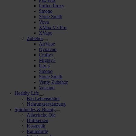
Pax Plus
Puffco Proxy
Smono
Stone Smith
Vova
XMax V3 Pro
XVape
Zubehör
AirVape
Dynavap
Crafty+
Mighty+
Pax 3
Smono
Stone Smith
Venty Zubehör
Volcano
Healthy Life
Bio Lebensmittel
Nahrungsergänzung
Spirituelles & Beauty
Ätherische Öle
Duftkerzen
Kosmetik
Raumdüfte