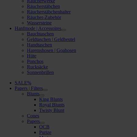
Räucherwerke
Räucherstäbchen
Räucherstäbchenhalter
Räucher-Zubehör
Wassersteine
Hanfmode | Accessoires
Bauchtaschen
Geldtaschen | Geldbeutel
Handtaschen
Haremshosen | Goahosen
Hüte
Ponchos
Rucksäcke
Sonnenbrillen
SALE%
Papers | Filters
Blunts
King Blunts
Royal Blunts
Twisty Blunt
Cones
Papers
OCB
Purize