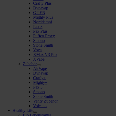
Crafty Plus
Dynavap
G PEN
Mighty Plus
Norddampf
Pax 3
Pax Plus
Puffco Proxy
Smono
Stone Smith
Vova
XMax V3 Pro
XVape
Zubehör
AirVape
Dynavap
Crafty+
Mighty+
Pax 3
Smono
Stone Smith
Venty Zubehör
Volcano
Healthy Life
Bio Lebensmittel