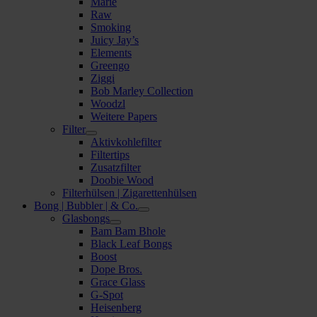
Marie
Raw
Smoking
Juicy Jay’s
Elements
Greengo
Ziggi
Bob Marley Collection
Woodzl
Weitere Papers
Filter
Aktivkohlefilter
Filtertips
Zusatzfilter
Doobie Wood
Filterhülsen | Zigarettenhülsen
Bong | Bubbler | & Co.
Glasbongs
Bam Bam Bhole
Black Leaf Bongs
Boost
Dope Bros.
Grace Glass
G-Spot
Heisenberg