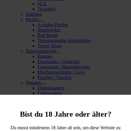
SLX
Tectonic9
Dabbing
Pfeifen
Actitube-Pfeifen
Handpfeifen
Bud Bomb
Tiefengestrahlte Handpfeifen
Twisty Blunt
Raucherzubehör
Baggies
Dosensafes | Verstecke
Feuerzeuge | Bunsenbrenner
Mischungsschalen | Trays
Pouches | Taschen
Waagen
Digitalwaagen
Federwaagen
Extraktion | Verarbeitung
Extraktoren
Pressen
Bist du 18 Jahre oder älter?
Zigarettenroller | Stopfgeräte
Growshop
Beleuchtung
Du musst mindestens 18 Jahre alt sein, um diese Website zu
LED Beleuchtung