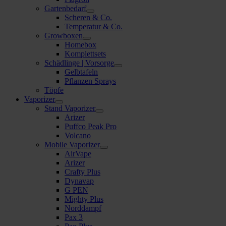
Gartenbedarf
Scheren & Co.
Temperatur & Co.
Growboxen
Homebox
Komplettsets
Schädlinge | Vorsorge
Gelbtafeln
Pflanzen Sprays
Töpfe
Vaporizer
Stand Vaporizer
Arizer
Puffco Peak Pro
Volcano
Mobile Vaporizer
AirVape
Arizer
Crafty Plus
Dynavap
G PEN
Mighty Plus
Norddampf
Pax 3