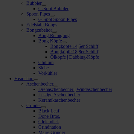
Bubbler
G-Spot Bubbler
Spoon Pipes
G-Spot Spoon Pipes
Edelstahl Bongs
Bongzubehör
Bong Reinigung
Bong Köpfe
Bongköpfe 14,5er Schliff
Bongköpfe 18,8er Schliff
Ölköpfe | Dabbing-Köpfe
Chillum
Siebe
Vorkühler
Headshop
Aschenbecher
Drehaschenbecher | Windaschenbecher
Lustige Aschenbecher
Keramikaschenbecher
Grinder
Black Leaf
Dope Bros.
Gleichdick
Grindnation
Marie Grinder