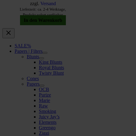
zzgl.
Versand
Lieferzeit: ca. 2-4 Werktage,
Produkt sofort verfügbar
In den Warenkorb
SALE%
Papers | Filters
Blunts
King Blunts
Royal Blunts
Twisty Blunt
Cones
Papers
OCB
Purize
Marie
Raw
Smoking
Juicy Jay’s
Elements
Greengo
Ziggi