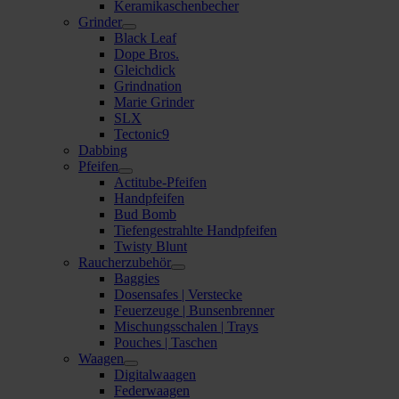
Keramikaschenbecher
Grinder
Black Leaf
Dope Bros.
Gleichdick
Grindnation
Marie Grinder
SLX
Tectonic9
Dabbing
Pfeifen
Actitube-Pfeifen
Handpfeifen
Bud Bomb
Tiefengestrahlte Handpfeifen
Twisty Blunt
Raucherzubehör
Baggies
Dosensafes | Verstecke
Feuerzeuge | Bunsenbrenner
Mischungsschalen | Trays
Pouches | Taschen
Waagen
Digitalwaagen
Federwaagen