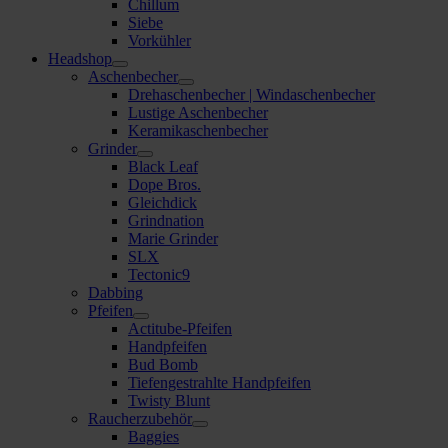
Chillum
Siebe
Vorkühler
Headshop
Aschenbecher
Drehaschenbecher | Windaschenbecher
Lustige Aschenbecher
Keramikaschenbecher
Grinder
Black Leaf
Dope Bros.
Gleichdick
Grindnation
Marie Grinder
SLX
Tectonic9
Dabbing
Pfeifen
Actitube-Pfeifen
Handpfeifen
Bud Bomb
Tiefengestrahlte Handpfeifen
Twisty Blunt
Raucherzubehör
Baggies