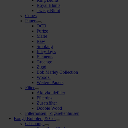
King Blunts
Royal Blunts
Twisty Blunt
Cones
Papers
OCB
Purize
Marie
Raw
Smoking
Juicy Jay’s
Elements
Greengo
Ziggi
Bob Marley Collection
Woodzl
Weitere Papers
Filter
Aktivkohlefilter
Filtertips
Zusatzfilter
Doobie Wood
Filterhülsen | Zigarettenhülsen
Bong | Bubbler | & Co.
Glasbongs