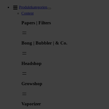
Zum
Produktkategorien
Inhalt
Content
springen
Papers | Filters
Bong | Bubbler | & Co.
Headshop
Growshop
Vaporizer