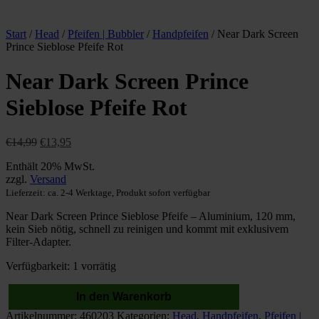
Start
/
Head
/
Pfeifen | Bubbler
/
Handpfeifen
/ Near Dark Screen
Prince Sieblose Pfeife Rot
Near Dark Screen Prince
Sieblose Pfeife Rot
Ursprünglicher
Aktueller
€
14,99
€
13,95
Preis
Preis
Enthält 20% MwSt.
war:
ist:
zzgl.
Versand
€14,99
€13,95.
Lieferzeit: ca. 2-4 Werktage, Produkt sofort verfügbar
Near Dark Screen Prince Sieblose Pfeife – Aluminium, 120 mm,
kein Sieb nötig, schnell zu reinigen und kommt mit exklusivem
Filter-Adapter.
Verfügbarkeit:
1 vorrätig
In den Warenkorb
Near
Artikelnummer:
460203
Kategorien:
Head
,
Handpfeifen
,
Pfeifen |
Dark