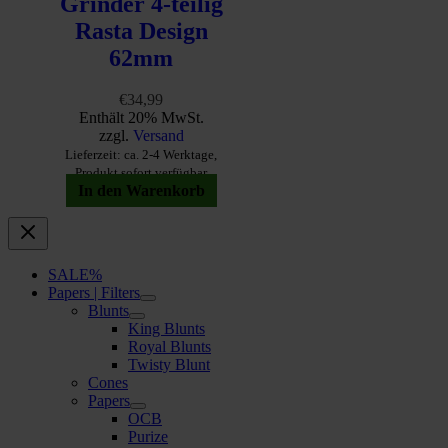
Grinder 4-teilig
Rasta Design
62mm
€
34,99
Enthält 20% MwSt.
zzgl.
Versand
Lieferzeit: ca. 2-4 Werktage,
Produkt sofort verfügbar
In den Warenkorb
SALE%
Papers | Filters
Blunts
King Blunts
Royal Blunts
Twisty Blunt
Cones
Papers
OCB
Purize