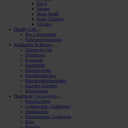
Pax 3
Smono
Stone Smith
Venty Zubehör
Volcano
Healthy Life
Bio Lebensmittel
Nahrungsergänzung
Spirituelles & Beauty
Ätherische Öle
Duftkerzen
Kosmetik
Raumdüfte
Räucherwerke
Räucherstäbchen
Räucherstäbchenhalter
Räucher-Zubehör
Wassersteine
Hanfmode | Accessoires
Bauchtaschen
Geldtaschen | Geldbeutel
Handtaschen
Haremshosen | Goahosen
Hüte
Ponchos