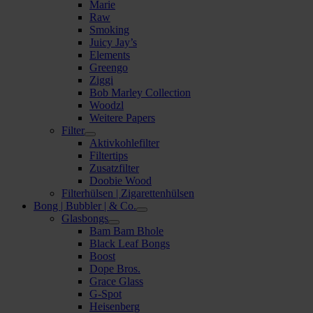
Marie
Raw
Smoking
Juicy Jay’s
Elements
Greengo
Ziggi
Bob Marley Collection
Woodzl
Weitere Papers
Filter
Aktivkohlefilter
Filtertips
Zusatzfilter
Doobie Wood
Filterhülsen | Zigarettenhülsen
Bong | Bubbler | & Co.
Glasbongs
Bam Bam Bhole
Black Leaf Bongs
Boost
Dope Bros.
Grace Glass
G-Spot
Heisenberg