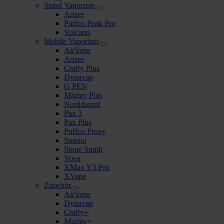
Stand Vaporizer
Arizer
Puffco Peak Pro
Volcano
Mobile Vaporizer
AirVape
Arizer
Crafty Plus
Dynavap
G PEN
Mighty Plus
Norddampf
Pax 3
Pax Plus
Puffco Proxy
Smono
Stone Smith
Vova
XMax V3 Pro
XVape
Zubehör
AirVape
Dynavap
Crafty+
Mighty+