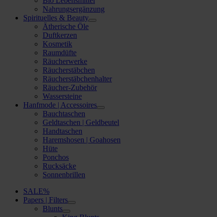
Bio Lebensmittel
Nahrungsergänzung
Spirituelles & Beauty
Ätherische Öle
Duftkerzen
Kosmetik
Raumdüfte
Räucherwerke
Räucherstäbchen
Räucherstäbchenhalter
Räucher-Zubehör
Wassersteine
Hanfmode | Accessoires
Bauchtaschen
Geldtaschen | Geldbeutel
Handtaschen
Haremshosen | Goahosen
Hüte
Ponchos
Rucksäcke
Sonnenbrillen
SALE%
Papers | Filters
Blunts