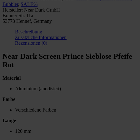
Bubbler
,
SALE%
Screen
Hersteller:
Near Dark GmbH
Prince
Bonner Str. 11a
Sieblose
53773 Hennef, Germany
Pfeife
Rot
Beschreibung
Menge
Zusätzliche Informationen
Rezensionen (0)
Near Dark Screen Prince Sieblose Pfeife
Rot
Material
Aluminium (anodisiert)
Farbe
Verschiedene Farben
Länge
120 mm