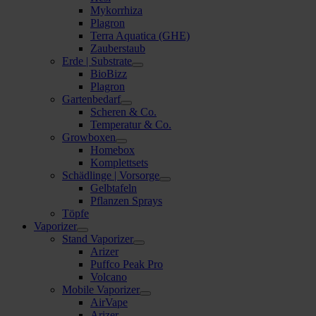
Mykorrhiza
Plagron
Terra Aquatica (GHE)
Zauberstaub
Erde | Substrate
BioBizz
Plagron
Gartenbedarf
Scheren & Co.
Temperatur & Co.
Growboxen
Homebox
Komplettsets
Schädlinge | Vorsorge
Gelbtafeln
Pflanzen Sprays
Töpfe
Vaporizer
Stand Vaporizer
Arizer
Puffco Peak Pro
Volcano
Mobile Vaporizer
AirVape
Arizer