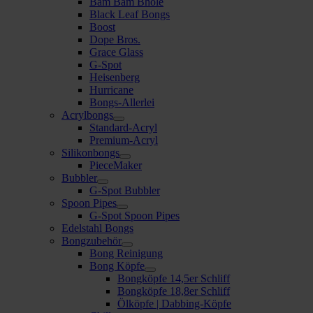
Bam Bam Bhole
Black Leaf Bongs
Boost
Dope Bros.
Grace Glass
G-Spot
Heisenberg
Hurricane
Bongs-Allerlei
Acrylbongs
Standard-Acryl
Premium-Acryl
Silikonbongs
PieceMaker
Bubbler
G-Spot Bubbler
Spoon Pipes
G-Spot Spoon Pipes
Edelstahl Bongs
Bongzubehör
Bong Reinigung
Bong Köpfe
Bongköpfe 14,5er Schliff
Bongköpfe 18,8er Schliff
Ölköpfe | Dabbing-Köpfe