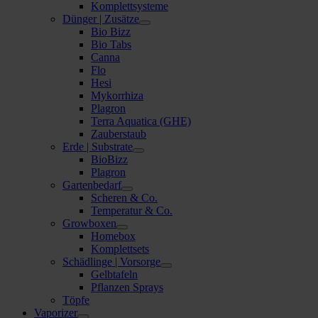
Komplettsysteme
Dünger | Zusätze
Bio Bizz
Bio Tabs
Canna
Flo
Hesi
Mykorrhiza
Plagron
Terra Aquatica (GHE)
Zauberstaub
Erde | Substrate
BioBizz
Plagron
Gartenbedarf
Scheren & Co.
Temperatur & Co.
Growboxen
Homebox
Komplettsets
Schädlinge | Vorsorge
Gelbtafeln
Pflanzen Sprays
Töpfe
Vaporizer