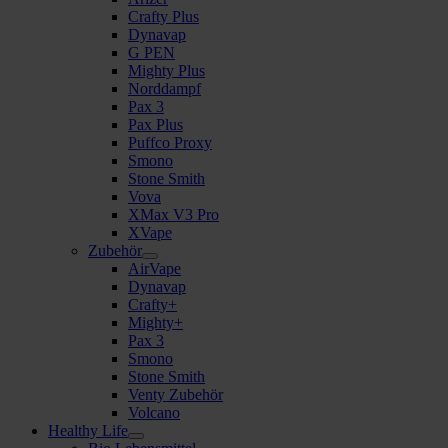
Crafty Plus
Dynavap
G PEN
Mighty Plus
Norddampf
Pax 3
Pax Plus
Puffco Proxy
Smono
Stone Smith
Vova
XMax V3 Pro
XVape
Zubehör
AirVape
Dynavap
Crafty+
Mighty+
Pax 3
Smono
Stone Smith
Venty Zubehör
Volcano
Healthy Life