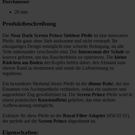
Durchmesser
20 mm
Produktbeschreibung
Die
Near Dark Screen Prince Sieblose Pfeife
ist eine innovative
Pfeife, die ganz ohne Sieb auskommt und nicht verstopft. Ihr
einzigartiges Design ermöglicht eine schnelle Reinigung, da alle
Teile miteinander verschraubt sind. Der
Innenraum der Schale
ist
konvex geformt, um das Raucherlebnis zu optimieren. Die
kleine
Rädchen am Boden
des Kopfes helfen dabei, den Abstand zum
oberen Rand zu bestimmen und somit die Luftströmung zu
regulieren.
Ein besonderes Merkmal dieser Pfeife ist der
dünne Rohr
, der das
Einatmen von Aschepartikeln verhindert, sodass ein sauberer und
angenehmer Zug gewährleistet ist. Die
Screen Prince
Pfeife wird in
einem praktischen
Kunststoffetui
geliefert, das eine sichere
Aufbewahrung ermöglicht.
Exklusiv für diese Pfeife ist der
Royal Filter Adapter
(#50 02 01),
der perfekt auf die
Screen Prince
abgestimmt ist.
Eigenschaften: