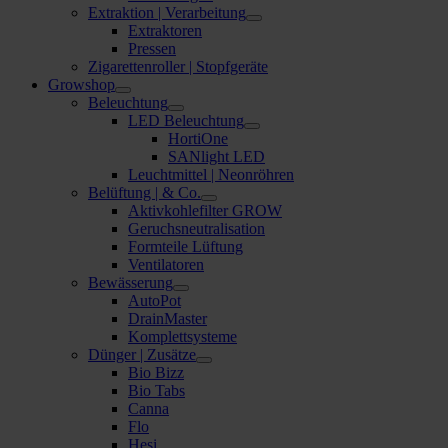
Extraktion | Verarbeitung
Extraktoren
Pressen
Zigarettenroller | Stopfgeräte
Growshop
Beleuchtung
LED Beleuchtung
HortiOne
SANlight LED
Leuchtmittel | Neonröhren
Belüftung | & Co.
Aktivkohlefilter GROW
Geruchsneutralisation
Formteile Lüftung
Ventilatoren
Bewässerung
AutoPot
DrainMaster
Komplettsysteme
Dünger | Zusätze
Bio Bizz
Bio Tabs
Canna
Flo
Hesi