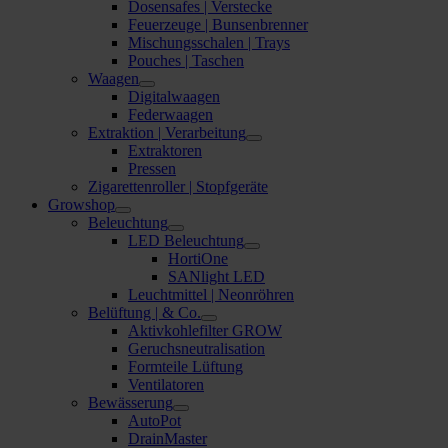
Dosensafes | Verstecke
Feuerzeuge | Bunsenbrenner
Mischungsschalen | Trays
Pouches | Taschen
Waagen
Digitalwaagen
Federwaagen
Extraktion | Verarbeitung
Extraktoren
Pressen
Zigarettenroller | Stopfgeräte
Growshop
Beleuchtung
LED Beleuchtung
HortiOne
SANlight LED
Leuchtmittel | Neonröhren
Belüftung | & Co.
Aktivkohlefilter GROW
Geruchsneutralisation
Formteile Lüftung
Ventilatoren
Bewässerung
AutoPot
DrainMaster