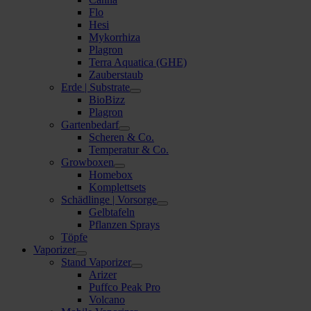
Flo
Hesi
Mykorrhiza
Plagron
Terra Aquatica (GHE)
Zauberstaub
Erde | Substrate
BioBizz
Plagron
Gartenbedarf
Scheren & Co.
Temperatur & Co.
Growboxen
Homebox
Komplettsets
Schädlinge | Vorsorge
Gelbtafeln
Pflanzen Sprays
Töpfe
Vaporizer
Stand Vaporizer
Arizer
Puffco Peak Pro
Volcano