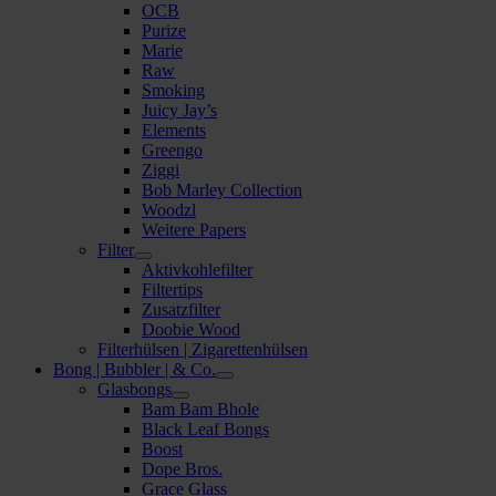
OCB
Purize
Marie
Raw
Smoking
Juicy Jay’s
Elements
Greengo
Ziggi
Bob Marley Collection
Woodzl
Weitere Papers
Filter
Aktivkohlefilter
Filtertips
Zusatzfilter
Doobie Wood
Filterhülsen | Zigarettenhülsen
Bong | Bubbler | & Co.
Glasbongs
Bam Bam Bhole
Black Leaf Bongs
Boost
Dope Bros.
Grace Glass