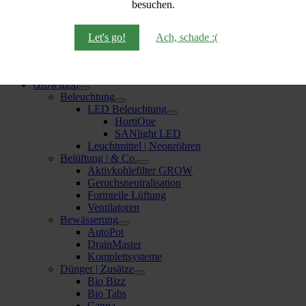
besuchen.
Digitalwaagen
Federwaagen
Extraktion | Verarbeitung
Let's go!
Ach, schade :(
Extraktoren
Pressen
Zigarettenroller | Stopfgeräte
Growshop
Beleuchtung
LED Beleuchtung
HortiOne
SANlight LED
Leuchtmittel | Neonröhren
Belüftung | & Co.
Aktivkohlefilter GROW
Geruchsneutralisation
Formteile Lüftung
Ventilatoren
Bewässerung
AutoPot
DrainMaster
Komplettsysteme
Dünger | Zusätze
Bio Bizz
Bio Tabs
Canna