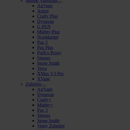
Mobile Vaporizer
AirVape
Arizer
Crafty Plus
Dynavap
G PEN
Mighty Plus
Norddampf
Pax 3
Pax Plus
Puffco Proxy
Smono
Stone Smith
Vova
XMax V3 Pro
XVape
Zubehör
AirVape
Dynavap
Crafty+
Mighty+
Pax 3
Smono
Stone Smith
Venty Zubehör