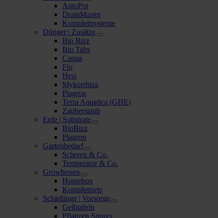
AutoPot
DrainMaster
Komplettsysteme
Dünger | Zusätze
Bio Bizz
Bio Tabs
Canna
Flo
Hesi
Mykorrhiza
Plagron
Terra Aquatica (GHE)
Zauberstaub
Erde | Substrate
BioBizz
Plagron
Gartenbedarf
Scheren & Co.
Temperatur & Co.
Growboxen
Homebox
Komplettsets
Schädlinge | Vorsorge
Gelbtafeln
Pflanzen Sprays