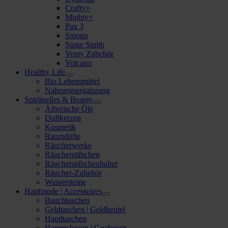
Crafty+
Mighty+
Pax 3
Smono
Stone Smith
Venty Zubehör
Volcano
Healthy Life
Bio Lebensmittel
Nahrungsergänzung
Spirituelles & Beauty
Ätherische Öle
Duftkerzen
Kosmetik
Raumdüfte
Räucherwerke
Räucherstäbchen
Räucherstäbchenhalter
Räucher-Zubehör
Wassersteine
Hanfmode | Accessoires
Bauchtaschen
Geldtaschen | Geldbeutel
Handtaschen
Haremshosen | Goahosen