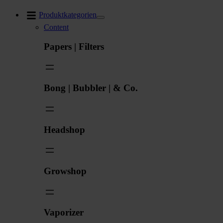
Zum
Produktkategorien
Inhalt
Content
springen
Papers | Filters
Bong | Bubbler | & Co.
Headshop
Growshop
Vaporizer