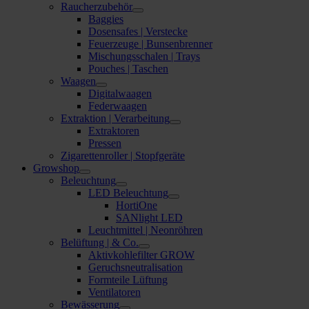
Raucherzubehör
Baggies
Dosensafes | Verstecke
Feuerzeuge | Bunsenbrenner
Mischungsschalen | Trays
Pouches | Taschen
Waagen
Digitalwaagen
Federwaagen
Extraktion | Verarbeitung
Extraktoren
Pressen
Zigarettenroller | Stopfgeräte
Growshop
Beleuchtung
LED Beleuchtung
HortiOne
SANlight LED
Leuchtmittel | Neonröhren
Belüftung | & Co.
Aktivkohlefilter GROW
Geruchsneutralisation
Formteile Lüftung
Ventilatoren
Bewässerung