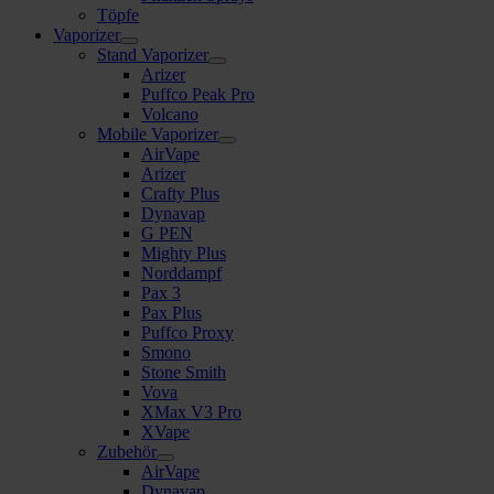
Töpfe
Vaporizer
Stand Vaporizer
Arizer
Puffco Peak Pro
Volcano
Mobile Vaporizer
AirVape
Arizer
Crafty Plus
Dynavap
G PEN
Mighty Plus
Norddampf
Pax 3
Pax Plus
Puffco Proxy
Smono
Stone Smith
Vova
XMax V3 Pro
XVape
Zubehör
AirVape
Dynavap