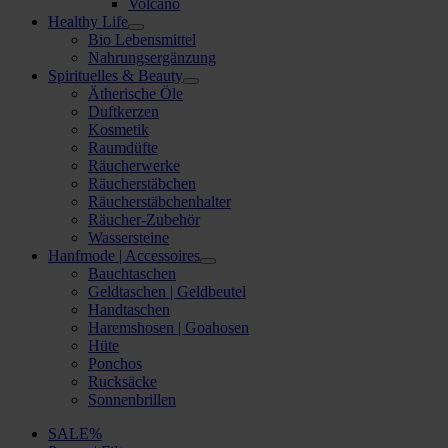
Volcano
Healthy Life
Bio Lebensmittel
Nahrungsergänzung
Spirituelles & Beauty
Ätherische Öle
Duftkerzen
Kosmetik
Raumdüfte
Räucherwerke
Räucherstäbchen
Räucherstäbchenhalter
Räucher-Zubehör
Wassersteine
Hanfmode | Accessoires
Bauchtaschen
Geldtaschen | Geldbeutel
Handtaschen
Haremshosen | Goahosen
Hüte
Ponchos
Rucksäcke
Sonnenbrillen
SALE%