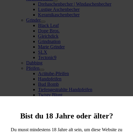
Drehaschenbecher | Windaschenbecher
Lustige Aschenbecher
Keramikaschenbecher
Grinder
Black Leaf
Dope Bros.
Gleichdick
Grindnation
Marie Grinder
SLX
Tectonic9
Dabbing
Pfeifen
Actitube-Pfeifen
Handpfeifen
Bud Bomb
Tiefengestrahlte Handpfeifen
Twisty Blunt
Raucherzubehör
Baggies
Dosensafes | Verstecke
Bist du 18 Jahre oder älter?
Feuerzeuge | Bunsenbrenner
Mischungsschalen | Trays
Pouches | Taschen
Du musst mindestens 18 Jahre alt sein, um diese Website zu
Waagen