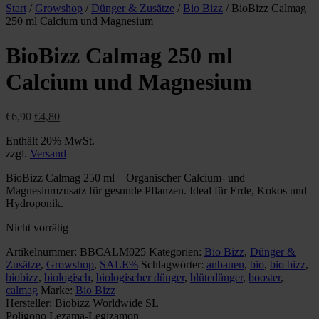
Start
/
Growshop
/
Dünger & Zusätze
/
Bio Bizz
/ BioBizz Calmag
250 ml Calcium und Magnesium
BioBizz Calmag 250 ml
Calcium und Magnesium
Ursprünglicher
Aktueller
€
6,90
€
4,80
Preis
Preis
Enthält 20% MwSt.
war:
ist:
zzgl.
Versand
€6,90
€4,80.
BioBizz Calmag 250 ml – Organischer Calcium- und
Magnesiumzusatz für gesunde Pflanzen. Ideal für Erde, Kokos und
Hydroponik.
Nicht vorrätig
Artikelnummer:
BBCALM025
Kategorien:
Bio Bizz
,
Dünger &
Zusätze
,
Growshop
,
SALE%
Schlagwörter:
anbauen
,
bio
,
bio bizz
,
biobizz
,
biologisch
,
biologischer dünger
,
blütedünger
,
booster
,
calmag
Marke:
Bio Bizz
Hersteller:
Biobizz Worldwide SL
Poligono Lezama-Legizamon