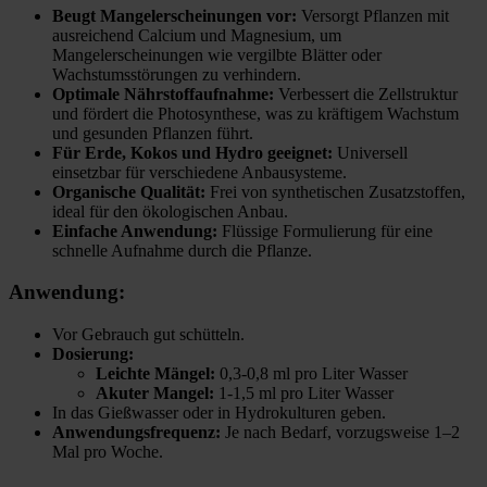
Beugt Mangelerscheinungen vor:
Versorgt Pflanzen mit
ausreichend Calcium und Magnesium, um
Mangelerscheinungen wie vergilbte Blätter oder
Wachstumsstörungen zu verhindern.
Optimale Nährstoffaufnahme:
Verbessert die Zellstruktur
und fördert die Photosynthese, was zu kräftigem Wachstum
und gesunden Pflanzen führt.
Für Erde, Kokos und Hydro geeignet:
Universell
einsetzbar für verschiedene Anbausysteme.
Organische Qualität:
Frei von synthetischen Zusatzstoffen,
ideal für den ökologischen Anbau.
Einfache Anwendung:
Flüssige Formulierung für eine
schnelle Aufnahme durch die Pflanze.
Anwendung:
Vor Gebrauch gut schütteln.
Dosierung:
Leichte Mängel:
0,3-0,8 ml pro Liter Wasser
Akuter Mangel:
1-1,5 ml pro Liter Wasser
In das Gießwasser oder in Hydrokulturen geben.
Anwendungsfrequenz:
Je nach Bedarf, vorzugsweise 1–2
Mal pro Woche.