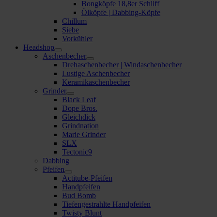
Bongköpfe 18,8er Schliff
Ölköpfe | Dabbing-Köpfe
Chillum
Siebe
Vorkühler
Headshop
Aschenbecher
Drehaschenbecher | Windaschenbecher
Lustige Aschenbecher
Keramikaschenbecher
Grinder
Black Leaf
Dope Bros.
Gleichdick
Grindnation
Marie Grinder
SLX
Tectonic9
Dabbing
Pfeifen
Actitube-Pfeifen
Handpfeifen
Bud Bomb
Tiefengestrahlte Handpfeifen
Twisty Blunt