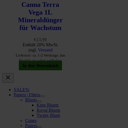
Canna Terra
Vega 1L
Mineraldünger
für Wachstum
€
13,99
Enthält 20% MwSt.
zzgl.
Versand
Lieferzeit: ca. 1-2 Werktage, das
Produkt ist sofort verfügbar
In den Warenkorb
SALE%
Papers | Filters
Blunts
King Blunts
Royal Blunts
Twisty Blunt
Cones
Papers