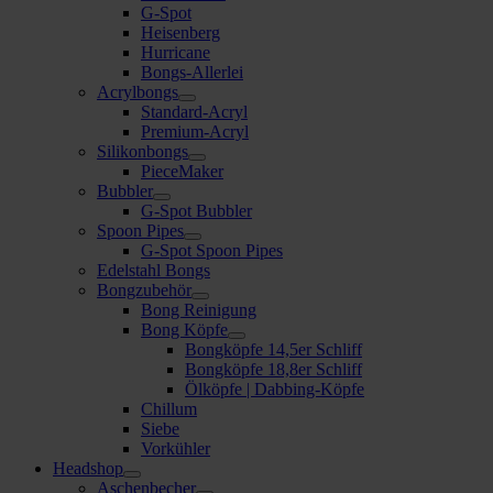
G-Spot
Heisenberg
Hurricane
Bongs-Allerlei
Acrylbongs
Standard-Acryl
Premium-Acryl
Silikonbongs
PieceMaker
Bubbler
G-Spot Bubbler
Spoon Pipes
G-Spot Spoon Pipes
Edelstahl Bongs
Bongzubehör
Bong Reinigung
Bong Köpfe
Bongköpfe 14,5er Schliff
Bongköpfe 18,8er Schliff
Ölköpfe | Dabbing-Köpfe
Chillum
Siebe
Vorkühler
Headshop
Aschenbecher