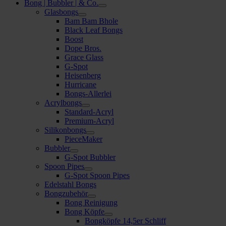
Bong | Bubbler | & Co.
Glasbongs
Bam Bam Bhole
Black Leaf Bongs
Boost
Dope Bros.
Grace Glass
G-Spot
Heisenberg
Hurricane
Bongs-Allerlei
Acrylbongs
Standard-Acryl
Premium-Acryl
Silikonbongs
PieceMaker
Bubbler
G-Spot Bubbler
Spoon Pipes
G-Spot Spoon Pipes
Edelstahl Bongs
Bongzubehör
Bong Reinigung
Bong Köpfe
Bongköpfe 14,5er Schliff