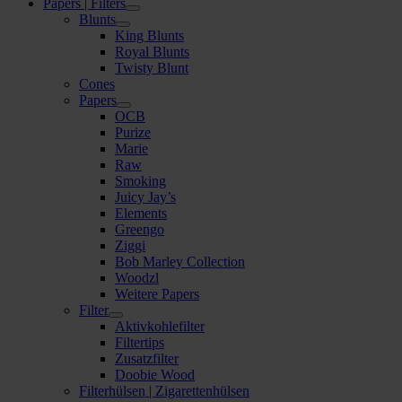
Papers | Filters
Blunts
King Blunts
Royal Blunts
Twisty Blunt
Cones
Papers
OCB
Purize
Marie
Raw
Smoking
Juicy Jay’s
Elements
Greengo
Ziggi
Bob Marley Collection
Woodzl
Weitere Papers
Filter
Aktivkohlefilter
Filtertips
Zusatzfilter
Doobie Wood
Filterhülsen | Zigarettenhülsen