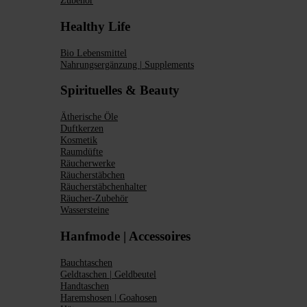
Zubehör
Healthy Life
Bio Lebensmittel
Nahrungsergänzung | Supplements
Spirituelles & Beauty
Ätherische Öle
Duftkerzen
Kosmetik
Raumdüfte
Räucherwerke
Räucherstäbchen
Räucherstäbchenhalter
Räucher-Zubehör
Wassersteine
Hanfmode | Accessoires
Bauchtaschen
Geldtaschen | Geldbeutel
Handtaschen
Haremshosen | Goahosen