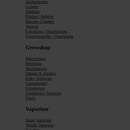
Aschenbecher
Grinder
Dabbing
Pfeifen | Bubbler
Räucher-Zubehör
Waagen
Extraktion | Verarbeitung
Zigarettenroller | Stopfgeräte
Growshop
Beleuchtung
Belüftung
Bewässerung
Dünger & Zusätze
Erde | Substrate
Gartenbedarf
Growboxen
Schädlinge | Vorsorge
Töpfe
Vaporizer
Stand Vaporizer
Mobile Vaporizer