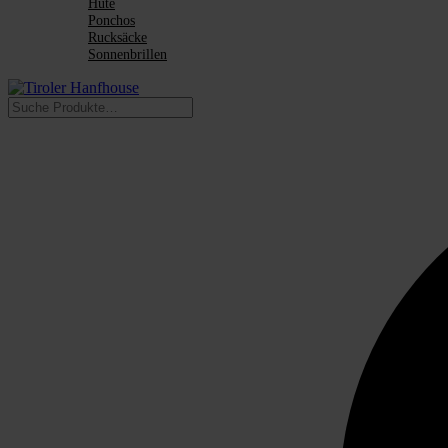
Hüte
Ponchos
Rucksäcke
Sonnenbrillen
Suchen