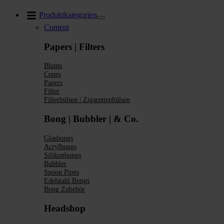
Zum
Produktkategorien
Inhalt
Content
springen
Papers | Filters
Blunts
Cones
Papers
Filter
Filterhülsen | Zigarettenhülsen
Bong | Bubbler | & Co.
Glasbongs
Acrylbongs
Silikonbongs
Bubbler
Spoon Pipes
Edelstahl Bongs
Bong Zubehör
Headshop