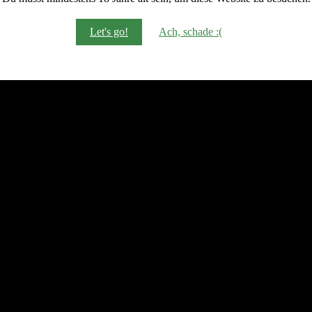
Let's go!
Ach, schade :(