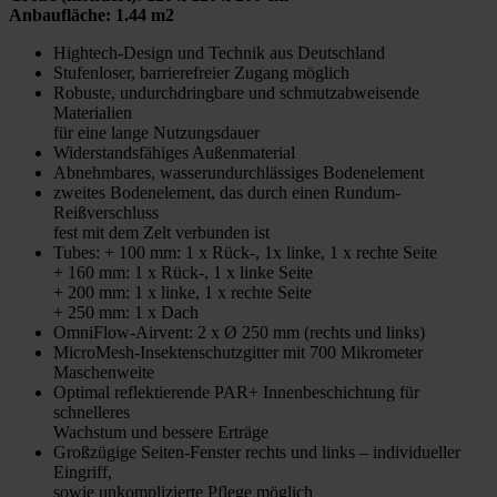
Anbaufläche: 1.44 m2
Hightech-Design und Technik aus Deutschland
Stufenloser, barrierefreier Zugang möglich
Robuste, undurchdringbare und schmutzabweisende
Materialien
für eine lange Nutzungsdauer
Widerstandsfähiges Außenmaterial
Abnehmbares, wasserundurchlässiges Bodenelement
zweites Bodenelement, das durch einen Rundum-
Reißverschluss
fest mit dem Zelt verbunden ist
Tubes: + 100 mm: 1 x Rück-, 1x linke, 1 x rechte Seite
+ 160 mm: 1 x Rück-, 1 x linke Seite
+ 200 mm: 1 x linke, 1 x rechte Seite
+ 250 mm: 1 x Dach
OmniFlow-Airvent: 2 x Ø 250 mm (rechts und links)
MicroMesh-Insektenschutzgitter mit 700 Mikrometer
Maschenweite
Optimal reflektierende PAR+ Innenbeschichtung für
schnelleres
Wachstum und bessere Erträge
Großzügige Seiten-Fenster rechts und links – individueller
Eingriff,
sowie unkomplizierte Pflege möglich