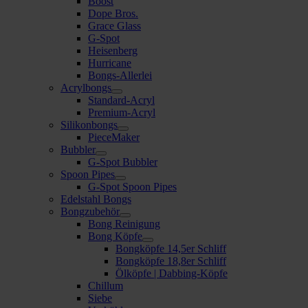
Boost
Dope Bros.
Grace Glass
G-Spot
Heisenberg
Hurricane
Bongs-Allerlei
Acrylbongs
Standard-Acryl
Premium-Acryl
Silikonbongs
PieceMaker
Bubbler
G-Spot Bubbler
Spoon Pipes
G-Spot Spoon Pipes
Edelstahl Bongs
Bongzubehör
Bong Reinigung
Bong Köpfe
Bongköpfe 14,5er Schliff
Bongköpfe 18,8er Schliff
Ölköpfe | Dabbing-Köpfe
Chillum
Siebe