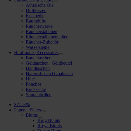
Ätherische Öle
Duftkerzen
Kosmetik
Raumdüfte
Räucherwerke
Räucherstäbchen
Räucherstäbchenhalter
Räucher-Zubehör
Wassersteine
Hanfmode | Accessoires
Bauchtaschen
Geldtaschen | Geldbeutel
Handtaschen
Haremshosen | Goahosen
Hüte
Ponchos
Rucksäcke
Sonnenbrillen
SALE%
Papers | Filters
Blunts
King Blunts
Royal Blunts
Twisty Blunt