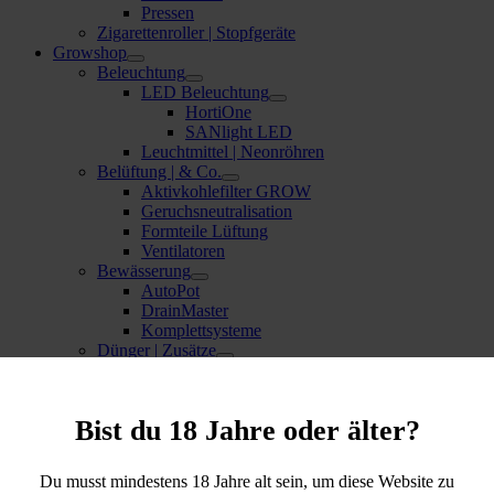
Pressen
Zigarettenroller | Stopfgeräte
Growshop
Beleuchtung
LED Beleuchtung
HortiOne
SANlight LED
Leuchtmittel | Neonröhren
Belüftung | & Co.
Aktivkohlefilter GROW
Geruchsneutralisation
Formteile Lüftung
Ventilatoren
Bewässerung
AutoPot
DrainMaster
Komplettsysteme
Dünger | Zusätze
Bio Bizz
Bio Tabs
Canna
Bist du 18 Jahre oder älter?
Flo
Hesi
Mykorrhiza
Du musst mindestens 18 Jahre alt sein, um diese Website zu
Plagron