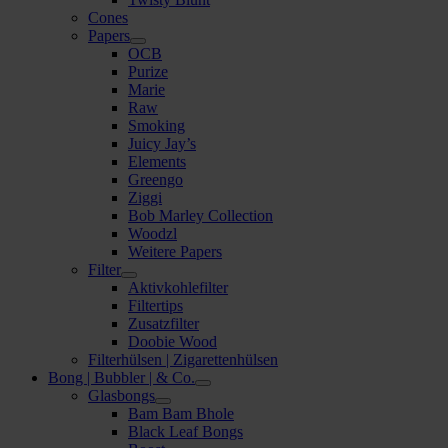
Cones
Papers
OCB
Purize
Marie
Raw
Smoking
Juicy Jay’s
Elements
Greengo
Ziggi
Bob Marley Collection
Woodzl
Weitere Papers
Filter
Aktivkohlefilter
Filtertips
Zusatzfilter
Doobie Wood
Filterhülsen | Zigarettenhülsen
Bong | Bubbler | & Co.
Glasbongs
Bam Bam Bhole
Black Leaf Bongs