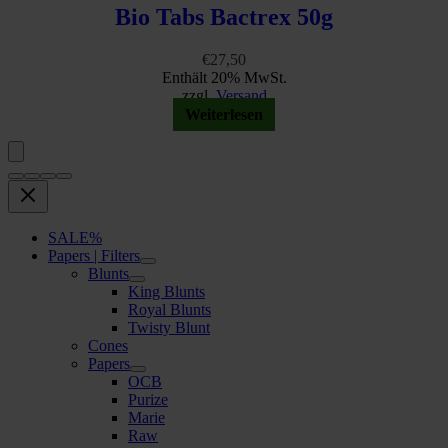
Bio Tabs Bactrex 50g
€
27,50
Enthält 20% MwSt.
zzgl.
Versand
Weiterlesen
SALE%
Papers | Filters
Blunts
King Blunts
Royal Blunts
Twisty Blunt
Cones
Papers
OCB
Purize
Marie
Raw