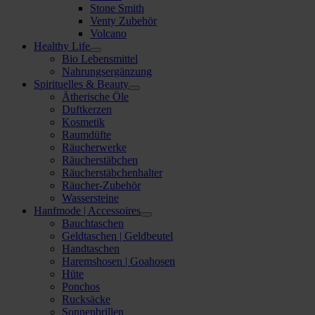
Stone Smith
Venty Zubehör
Volcano
Healthy Life
Bio Lebensmittel
Nahrungsergänzung
Spirituelles & Beauty
Ätherische Öle
Duftkerzen
Kosmetik
Raumdüfte
Räucherwerke
Räucherstäbchen
Räucherstäbchenhalter
Räucher-Zubehör
Wassersteine
Hanfmode | Accessoires
Bauchtaschen
Geldtaschen | Geldbeutel
Handtaschen
Haremshosen | Goahosen
Hüte
Ponchos
Rucksäcke
Sonnenbrillen