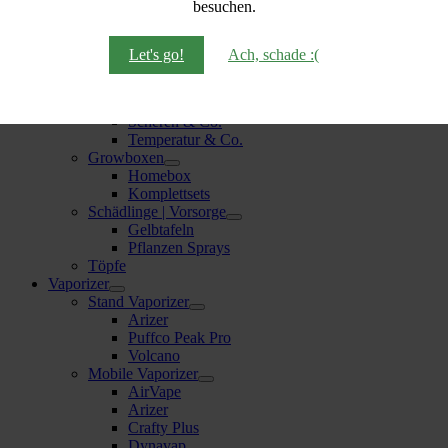
besuchen.
Terra Aquatica (GHE)
Zauberstaub
Erde | Substrate
Let's go!
Ach, schade :(
BioBizz
Plagron
Gartenbedarf
Scheren & Co.
Temperatur & Co.
Growboxen
Homebox
Komplettsets
Schädlinge | Vorsorge
Gelbtafeln
Pflanzen Sprays
Töpfe
Vaporizer
Stand Vaporizer
Arizer
Puffco Peak Pro
Volcano
Mobile Vaporizer
AirVape
Arizer
Crafty Plus
Dynavap