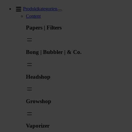
Zum
Produktkategorien
Inhalt
Content
springen
Papers | Filters
Bong | Bubbler | & Co.
Headshop
Growshop
Vaporizer