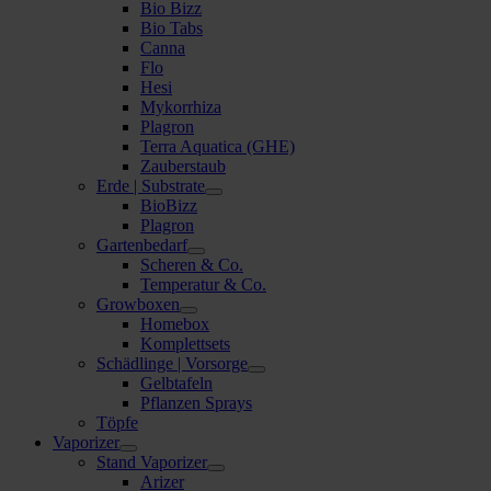
Bio Bizz
Bio Tabs
Canna
Flo
Hesi
Mykorrhiza
Plagron
Terra Aquatica (GHE)
Zauberstaub
Erde | Substrate
BioBizz
Plagron
Gartenbedarf
Scheren & Co.
Temperatur & Co.
Growboxen
Homebox
Komplettsets
Schädlinge | Vorsorge
Gelbtafeln
Pflanzen Sprays
Töpfe
Vaporizer
Stand Vaporizer
Arizer