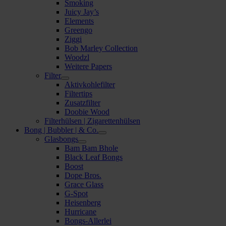
Smoking
Juicy Jay’s
Elements
Greengo
Ziggi
Bob Marley Collection
Woodzl
Weitere Papers
Filter
Aktivkohlefilter
Filtertips
Zusatzfilter
Doobie Wood
Filterhülsen | Zigarettenhülsen
Bong | Bubbler | & Co.
Glasbongs
Bam Bam Bhole
Black Leaf Bongs
Boost
Dope Bros.
Grace Glass
G-Spot
Heisenberg
Hurricane
Bongs-Allerlei