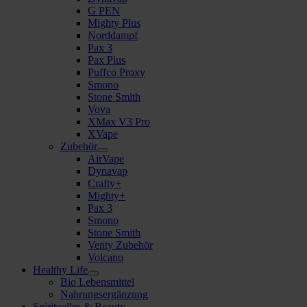
G PEN
Mighty Plus
Norddampf
Pax 3
Pax Plus
Puffco Proxy
Smono
Stone Smith
Vova
XMax V3 Pro
XVape
Zubehör
AirVape
Dynavap
Crafty+
Mighty+
Pax 3
Smono
Stone Smith
Venty Zubehör
Volcano
Healthy Life
Bio Lebensmittel
Nahrungsergänzung
Spirituelles & Beauty