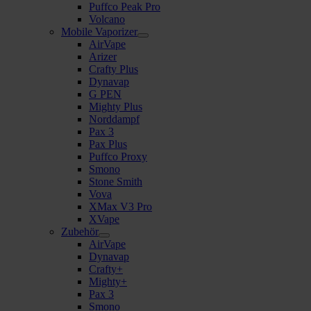
Puffco Peak Pro
Volcano
Mobile Vaporizer
AirVape
Arizer
Crafty Plus
Dynavap
G PEN
Mighty Plus
Norddampf
Pax 3
Pax Plus
Puffco Proxy
Smono
Stone Smith
Vova
XMax V3 Pro
XVape
Zubehör
AirVape
Dynavap
Crafty+
Mighty+
Pax 3
Smono