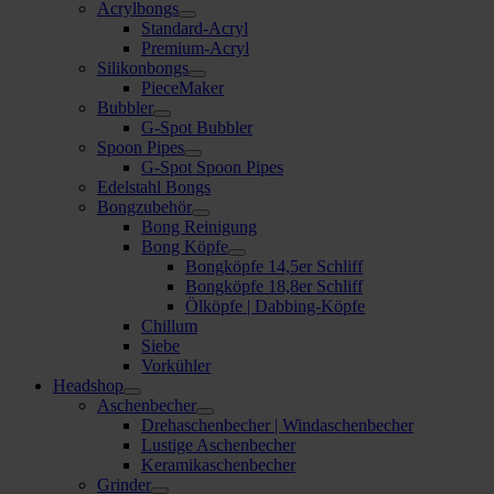
Acrylbongs
Standard-Acryl
Premium-Acryl
Silikonbongs
PieceMaker
Bubbler
G-Spot Bubbler
Spoon Pipes
G-Spot Spoon Pipes
Edelstahl Bongs
Bongzubehör
Bong Reinigung
Bong Köpfe
Bongköpfe 14,5er Schliff
Bongköpfe 18,8er Schliff
Ölköpfe | Dabbing-Köpfe
Chillum
Siebe
Vorkühler
Headshop
Aschenbecher
Drehaschenbecher | Windaschenbecher
Lustige Aschenbecher
Keramikaschenbecher
Grinder