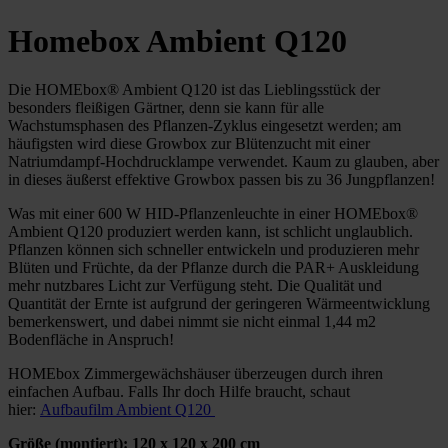
Homebox Ambient Q120
Die HOMEbox® Ambient Q120 ist das Lieblingsstück der
besonders fleißigen Gärtner, denn sie kann für alle
Wachstumsphasen des Pflanzen-Zyklus eingesetzt werden; am
häufigsten wird diese Growbox zur Blütenzucht mit einer
Natriumdampf-Hochdrucklampe verwendet. Kaum zu glauben, aber
in dieses äußerst effektive Growbox passen bis zu 36 Jungpflanzen!
Was mit einer 600 W HID-Pflanzenleuchte in einer HOMEbox®
Ambient Q120 produziert werden kann, ist schlicht unglaublich.
Pflanzen können sich schneller entwickeln und produzieren mehr
Blüten und Früchte, da der Pflanze durch die PAR+ Auskleidung
mehr nutzbares Licht zur Verfügung steht. Die Qualität und
Quantität der Ernte ist aufgrund der geringeren Wärmeentwicklung
bemerkenswert, und dabei nimmt sie nicht einmal 1,44 m2
Bodenfläche in Anspruch!
HOMEbox Zimmergewächshäuser überzeugen durch ihren
einfachen Aufbau. Falls Ihr doch Hilfe braucht, schaut
hier:
Aufbaufilm Ambient Q120
Größe (montiert): 120 x 120 x 200 cm