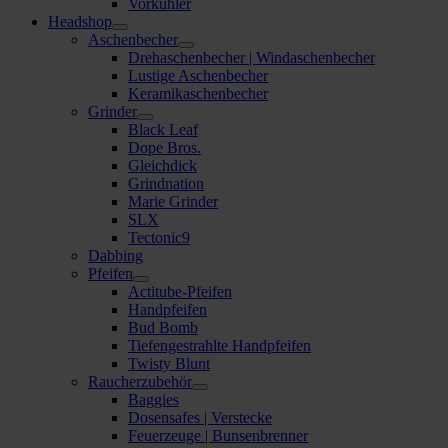
Vorkühler
Headshop
Aschenbecher
Drehaschenbecher | Windaschenbecher
Lustige Aschenbecher
Keramikaschenbecher
Grinder
Black Leaf
Dope Bros.
Gleichdick
Grindnation
Marie Grinder
SLX
Tectonic9
Dabbing
Pfeifen
Actitube-Pfeifen
Handpfeifen
Bud Bomb
Tiefengestrahlte Handpfeifen
Twisty Blunt
Raucherzubehör
Baggies
Dosensafes | Verstecke
Feuerzeuge | Bunsenbrenner