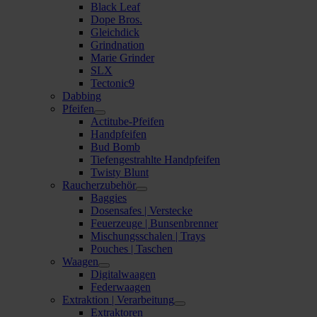
Black Leaf
Dope Bros.
Gleichdick
Grindnation
Marie Grinder
SLX
Tectonic9
Dabbing
Pfeifen
Actitube-Pfeifen
Handpfeifen
Bud Bomb
Tiefengestrahlte Handpfeifen
Twisty Blunt
Raucherzubehör
Baggies
Dosensafes | Verstecke
Feuerzeuge | Bunsenbrenner
Mischungsschalen | Trays
Pouches | Taschen
Waagen
Digitalwaagen
Federwaagen
Extraktion | Verarbeitung
Extraktoren