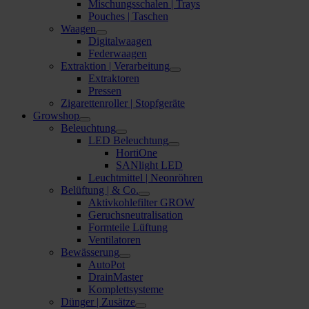
Mischungsschalen | Trays
Pouches | Taschen
Waagen
Digitalwaagen
Federwaagen
Extraktion | Verarbeitung
Extraktoren
Pressen
Zigarettenroller | Stopfgeräte
Growshop
Beleuchtung
LED Beleuchtung
HortiOne
SANlight LED
Leuchtmittel | Neonröhren
Belüftung | & Co.
Aktivkohlefilter GROW
Geruchsneutralisation
Formteile Lüftung
Ventilatoren
Bewässerung
AutoPot
DrainMaster
Komplettsysteme
Dünger | Zusätze