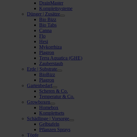
DrainMaster
Komplettsysteme
Dünger | Zusätze
Bio Bizz
Bio Tabs
Canna
Flo
Hesi
Mykorrhiza
Plagron
Terra Aquatica (GHE)
Zauberstaub
Erde | Substrate
BioBizz
Plagron
Gartenbedarf
Scheren & Co.
Temperatur & Co.
Growboxen
Homebox
Komplettsets
Schädlinge | Vorsorge
Gelbtafeln
Pflanzen Sprays
Töpfe