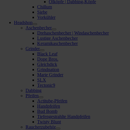
Ölköpfe | Dabbing-Köpfe
Chillum
Siebe
Vorkühler
Headshop
Aschenbecher
Drehaschenbecher | Windaschenbecher
Lustige Aschenbecher
Keramikaschenbecher
Grinder
Black Leaf
Dope Bros.
Gleichdick
Grindnation
Marie Grinder
SLX
Tectonic9
Dabbing
Pfeifen
Actitube-Pfeifen
Handpfeifen
Bud Bomb
Tiefengestrahlte Handpfeifen
Twisty Blunt
Raucherzubehör