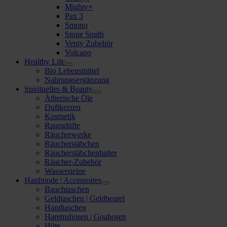
Mighty+
Pax 3
Smono
Stone Smith
Venty Zubehör
Volcano
Healthy Life
Bio Lebensmittel
Nahrungsergänzung
Spirituelles & Beauty
Ätherische Öle
Duftkerzen
Kosmetik
Raumdüfte
Räucherwerke
Räucherstäbchen
Räucherstäbchenhalter
Räucher-Zubehör
Wassersteine
Hanfmode | Accessoires
Bauchtaschen
Geldtaschen | Geldbeutel
Handtaschen
Haremshosen | Goahosen
Hüte