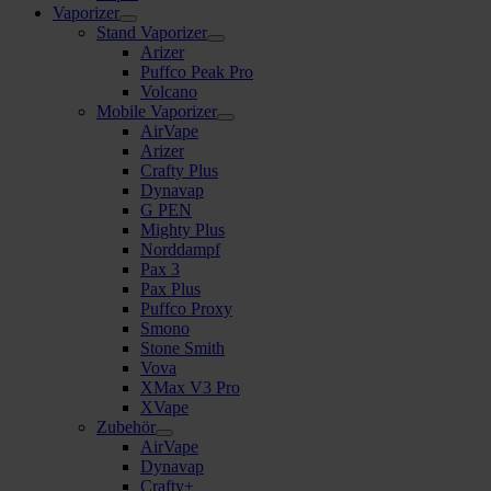
Vaporizer
Stand Vaporizer
Arizer
Puffco Peak Pro
Volcano
Mobile Vaporizer
AirVape
Arizer
Crafty Plus
Dynavap
G PEN
Mighty Plus
Norddampf
Pax 3
Pax Plus
Puffco Proxy
Smono
Stone Smith
Vova
XMax V3 Pro
XVape
Zubehör
AirVape
Dynavap
Crafty+