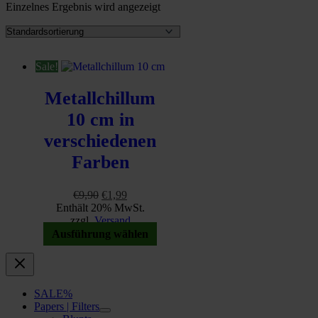
Einzelnes Ergebnis wird angezeigt
Sale!
Metallchillum
10 cm in
verschiedenen
Farben
Ursprünglicher
Aktueller
€
9,90
€
1,99
Preis
Preis
Enthält 20% MwSt.
war:
ist:
zzgl.
Versand
€9,90
€1,99.
Dieses
Ausführung wählen
Produkt
weist
mehrere
Varianten
SALE%
auf.
Papers | Filters
Die