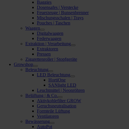
Baggies
Dosensafes | Verstecke
Feuerzeuge | Bunsenbrenner
Mischungsschalen | Trays
Pouches | Taschen
Waagen
Digitalwaagen
Federwaagen
Extraktion | Verarbeitung
Extraktoren
Pressen
Zigarettenroller | Stopfgeräte
Growshop
Beleuchtung
LED Beleuchtung
HortiOne
SANlight LED
Leuchtmittel | Neonröhren
Belüftung | & Co.
Aktivkohlefilter GROW
Geruchsneutralisation
Formteile Lüftung
Ventilatoren
Bewässerung
AutoPot