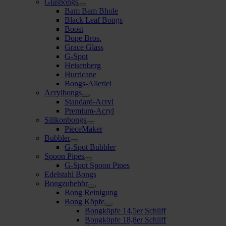
Glasbongs
Bam Bam Bhole
Black Leaf Bongs
Boost
Dope Bros.
Grace Glass
G-Spot
Heisenberg
Hurricane
Bongs-Allerlei
Acrylbongs
Standard-Acryl
Premium-Acryl
Silikonbongs
PieceMaker
Bubbler
G-Spot Bubbler
Spoon Pipes
G-Spot Spoon Pipes
Edelstahl Bongs
Bongzubehör
Bong Reinigung
Bong Köpfe
Bongköpfe 14,5er Schliff
Bongköpfe 18,8er Schliff