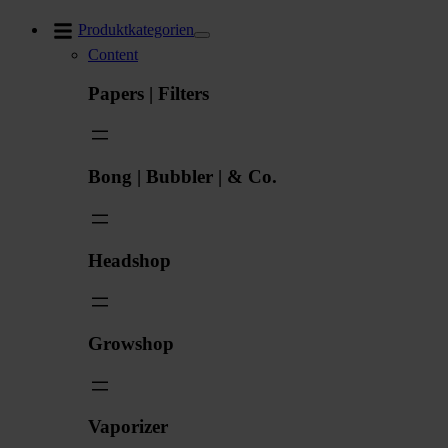
Zum
Produktkategorien
Inhalt
Content
springen
Papers | Filters
Bong | Bubbler | & Co.
Headshop
Growshop
Vaporizer