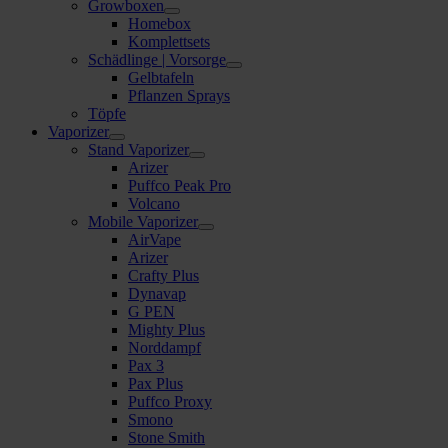
Growboxen
Homebox
Komplettsets
Schädlinge | Vorsorge
Gelbtafeln
Pflanzen Sprays
Töpfe
Vaporizer
Stand Vaporizer
Arizer
Puffco Peak Pro
Volcano
Mobile Vaporizer
AirVape
Arizer
Crafty Plus
Dynavap
G PEN
Mighty Plus
Norddampf
Pax 3
Pax Plus
Puffco Proxy
Smono
Stone Smith