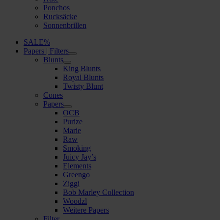
Ponchos
Rucksäcke
Sonnenbrillen
SALE%
Papers | Filters
Blunts
King Blunts
Royal Blunts
Twisty Blunt
Cones
Papers
OCB
Purize
Marie
Raw
Smoking
Juicy Jay’s
Elements
Greengo
Ziggi
Bob Marley Collection
Woodzl
Weitere Papers
Filter