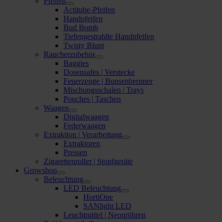
Pfeifen
Actitube-Pfeifen
Handpfeifen
Bud Bomb
Tiefengestrahlte Handpfeifen
Twisty Blunt
Raucherzubehör
Baggies
Dosensafes | Verstecke
Feuerzeuge | Bunsenbrenner
Mischungsschalen | Trays
Pouches | Taschen
Waagen
Digitalwaagen
Federwaagen
Extraktion | Verarbeitung
Extraktoren
Pressen
Zigarettenroller | Stopfgeräte
Growshop
Beleuchtung
LED Beleuchtung
HortiOne
SANlight LED
Leuchtmittel | Neonröhren