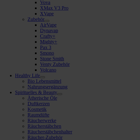
Vova
XMax V3 Pro
XVape
Zubehör
AirVape
Dynavap
Crafty+
Mighty+
Pax 3
Smono
Stone Smith
Venty Zubehör
Volcano
Healthy Life
Bio Lebensmittel
Nahrungsergänzung
Spirituelles & Beauty
Ätherische Öle
Duftkerzen
Kosmetik
Raumdüfte
Räucherwerke
Räucherstäbchen
Räucherstäbchenhalter
Räucher-Zubehör