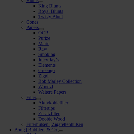
Blunts
Optionen
King Blunts
können
Royal Blunts
auf
Twisty Blunt
der
Cones
Produktseite
Papers
gewählt
OCB
werden
Purize
Marie
Raw
Smoking
Juicy Jay’s
Elements
Greengo
Ziggi
Bob Marley Collection
Woodzl
Weitere Papers
Filter
Aktivkohlefilter
Filtertips
Zusatzfilter
Doobie Wood
Filterhülsen | Zigarettenhülsen
Bong | Bubbler | & Co.