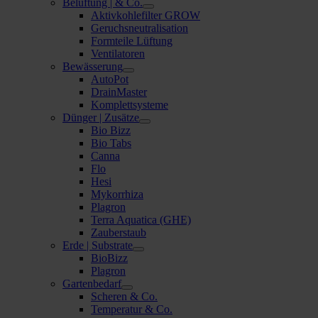
Belüftung | & Co.
Aktivkohlefilter GROW
Geruchsneutralisation
Formteile Lüftung
Ventilatoren
Bewässerung
AutoPot
DrainMaster
Komplettsysteme
Dünger | Zusätze
Bio Bizz
Bio Tabs
Canna
Flo
Hesi
Mykorrhiza
Plagron
Terra Aquatica (GHE)
Zauberstaub
Erde | Substrate
BioBizz
Plagron
Gartenbedarf
Scheren & Co.
Temperatur & Co.