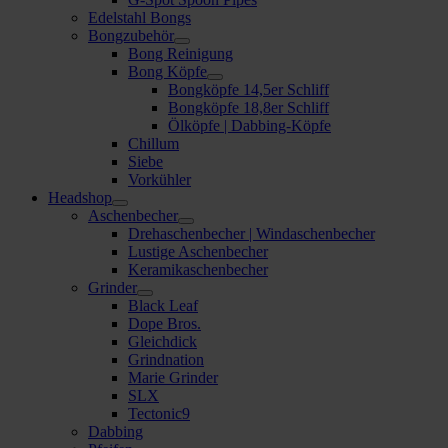
Edelstahl Bongs
Bongzubehör
Bong Reinigung
Bong Köpfe
Bongköpfe 14,5er Schliff
Bongköpfe 18,8er Schliff
Ölköpfe | Dabbing-Köpfe
Chillum
Siebe
Vorkühler
Headshop
Aschenbecher
Drehaschenbecher | Windaschenbecher
Lustige Aschenbecher
Keramikaschenbecher
Grinder
Black Leaf
Dope Bros.
Gleichdick
Grindnation
Marie Grinder
SLX
Tectonic9
Dabbing