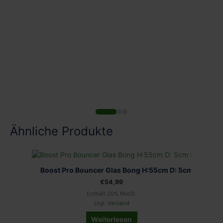
Ähnliche Produkte
NICHT VORRÄTIG
Boost Pro Bouncer Glas Bong H:55cm D: 5cm S: 18,8
Classi
€
54,99
Enthält 20% MwSt.
zzgl.
Versand
Weiterlesen