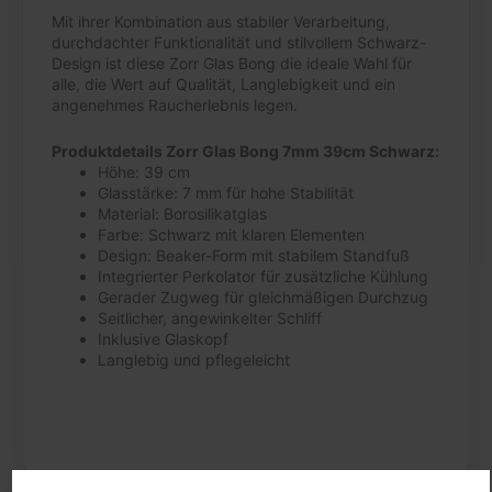
Mit ihrer Kombination aus stabiler Verarbeitung,
durchdachter Funktionalität und stilvollem Schwarz-
Design ist diese Zorr Glas Bong die ideale Wahl für
alle, die Wert auf Qualität, Langlebigkeit und ein
angenehmes Raucherlebnis legen.
Produktdetails Zorr Glas Bong 7mm 39cm Schwarz:
Höhe: 39 cm
Glasstärke: 7 mm für hohe Stabilität
Material: Borosilikatglas
Farbe: Schwarz mit klaren Elementen
Design: Beaker-Form mit stabilem Standfuß
Integrierter Perkolator für zusätzliche Kühlung
Gerader Zugweg für gleichmäßigen Durchzug
Seitlicher, angewinkelter Schliff
Inklusive Glaskopf
Langlebig und pflegeleicht