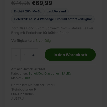
Ursprünglicher
Aktueller
€
74,95
€
69,99
Preis
Preis
war:
ist:
Enthält 20% MwSt.
zzgl.
Versand
€74,95
€69,99.
Lieferzeit: ca. 2-4 Werktage, Produkt sofort verfügbar
Zorr Glas Bong 39cm Schwarz 7mm – stabile Beaker
Bong mit Perkolator für kühlen Rauch
Verfügbarkeit:
3 vorrätig
Zorr
In den Warenkorb
-
+
Glas
Bong
7mm
39cm
Artikelnummer:
31206B
Schwarz
Kategorien:
Bong&Co.
,
Glasbongs
,
SALE%
Menge
Marke:
ZORR
Hersteller:
KP Plattner GmbH
Steinbockallee 9
6063 Innsbruck
AUSTRIA