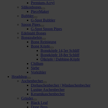
Premium-Acryl
Silikonbongs
PieceMaker
Bubbler
G-Spot Bubbler
Spoon Pipes
G-Spot Spoon Pipes
Edelstahl Bongs
Bongzubehör
Bong Reinigung
Bong Köpfe
Bongköpfe 14,5er Schliff
Bongköpfe 18,8er Schliff
Ölköpfe | Dabbing-Köpfe
Chillum
Siebe
Vorkühler
Headshop
Aschenbecher
Drehaschenbecher | Windaschenbecher
Lustige Aschenbecher
Keramikaschenbecher
Grinder
Black Leaf
Dope Bros.