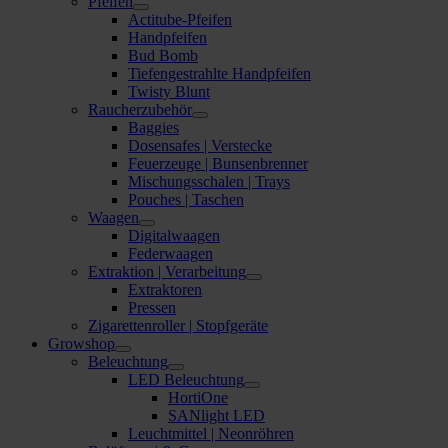
Pfeifen
Actitube-Pfeifen
Handpfeifen
Bud Bomb
Tiefengestrahlte Handpfeifen
Twisty Blunt
Raucherzubehör
Baggies
Dosensafes | Verstecke
Feuerzeuge | Bunsenbrenner
Mischungsschalen | Trays
Pouches | Taschen
Waagen
Digitalwaagen
Federwaagen
Extraktion | Verarbeitung
Extraktoren
Pressen
Zigarettenroller | Stopfgeräte
Growshop
Beleuchtung
LED Beleuchtung
HortiOne
SANlight LED
Leuchtmittel | Neonröhren