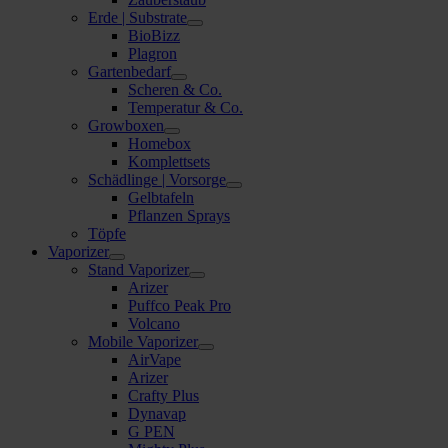
Erde | Substrate
BioBizz
Plagron
Gartenbedarf
Scheren & Co.
Temperatur & Co.
Growboxen
Homebox
Komplettsets
Schädlinge | Vorsorge
Gelbtafeln
Pflanzen Sprays
Töpfe
Vaporizer
Stand Vaporizer
Arizer
Puffco Peak Pro
Volcano
Mobile Vaporizer
AirVape
Arizer
Crafty Plus
Dynavap
G PEN