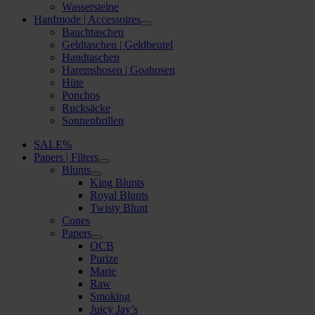
Wassersteine
Hanfmode | Accessoires
Bauchtaschen
Geldtaschen | Geldbeutel
Handtaschen
Haremshosen | Goahosen
Hüte
Ponchos
Rucksäcke
Sonnenbrillen
SALE%
Papers | Filters
Blunts
King Blunts
Royal Blunts
Twisty Blunt
Cones
Papers
OCB
Purize
Marie
Raw
Smoking
Juicy Jay’s