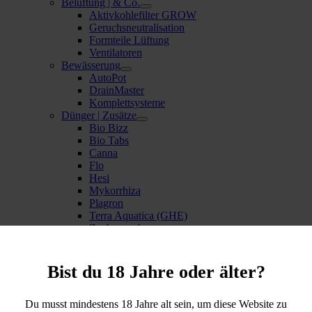
Belüftung | & Co.
Aktivkohlefilter GROW
Geruchsneutralisation
Formteile Lüftung
Ventilatoren
Bewässerung
AutoPot
DrainMaster
Komplettsysteme
Dünger | Zusätze
Bio Bizz
Bio Tabs
Canna
Flo
Hesi
Mykorrhiza
Plagron
Terra Aquatica (GHE)
Zauberstaub
Erde | Substrate
BioBizz
Plagron
Bist du 18 Jahre oder älter?
Gartenbedarf
Scheren & Co.
Temperatur & Co.
Du musst mindestens 18 Jahre alt sein, um diese Website zu