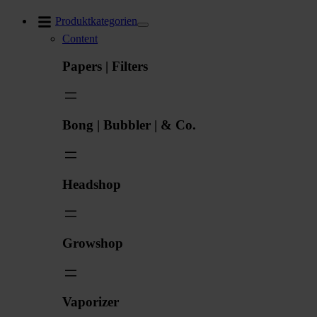
Zum
Produktkategorien
Inhalt
Content
springen
Papers | Filters
Bong | Bubbler | & Co.
Headshop
Growshop
Vaporizer