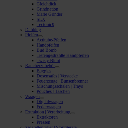
Gleichdick
Grindnation
Marie Grinder
SLX
Tectonic9
Dabbing
Pfeifen
Actitube-Pfeifen
Handpfeifen
Bud Bomb
Tiefengestrahlte Handpfeifen
Twisty Blunt
Raucherzubehör
Baggies
Dosensafes | Verstecke
Feuerzeuge | Bunsenbrenner
Mischungsschalen | Trays
Pouches | Taschen
Waagen
Digitalwaagen
Federwaagen
Extraktion | Verarbeitung
Extraktoren
Pressen
Zigarettenroller | Stopfgeräte