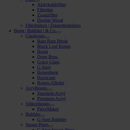
Aktivkohlefilter
Filtertips
Zusatzfilter
Doobie Wood
Filterhülsen | Zigarettenhülsen
Bong | Bubbler | & Co.
Glasbongs
Bam Bam Bhole
Black Leaf Bongs
Boost
Dope Bros.
Grace Glass
G-Spot
Heisenberg
Hurricane
Bongs-Allerlei
Acrylbongs
Standard-Acryl
Premium-Acryl
Silikonbongs
PieceMaker
Bubbler
G-Spot Bubbler
Spoon Pipes
G-Spot Spoon Pipes