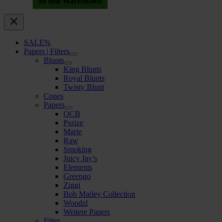
In den Warenkorb
SALE%
Papers | Filters
Blunts
King Blunts
Royal Blunts
Twisty Blunt
Cones
Papers
OCB
Purize
Marie
Raw
Smoking
Juicy Jay’s
Elements
Greengo
Ziggi
Bob Marley Collection
Woodzl
Weitere Papers
Filter