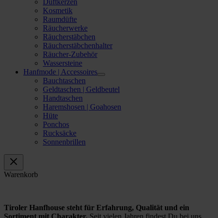
Duftkerzen
Kosmetik
Raumdüfte
Räucherwerke
Räucherstäbchen
Räucherstäbchenhalter
Räucher-Zubehör
Wassersteine
Hanfmode | Accessoires
Bauchtaschen
Geldtaschen | Geldbeutel
Handtaschen
Haremshosen | Goahosen
Hüte
Ponchos
Rucksäcke
Sonnenbrillen
Warenkorb
Tiroler Hanfhouse steht für Erfahrung, Qualität und ein
Sortiment mit Charakter.
Seit vielen Jahren findest Du bei uns