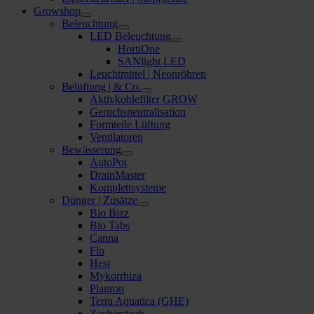
Growshop
Beleuchtung
LED Beleuchtung
HortiOne
SANlight LED
Leuchtmittel | Neonröhren
Belüftung | & Co.
Aktivkohlefilter GROW
Geruchsneutralisation
Formteile Lüftung
Ventilatoren
Bewässerung
AutoPot
DrainMaster
Komplettsysteme
Dünger | Zusätze
Bio Bizz
Bio Tabs
Canna
Flo
Hesi
Mykorrhiza
Plagron
Terra Aquatica (GHE)
Zauberstaub