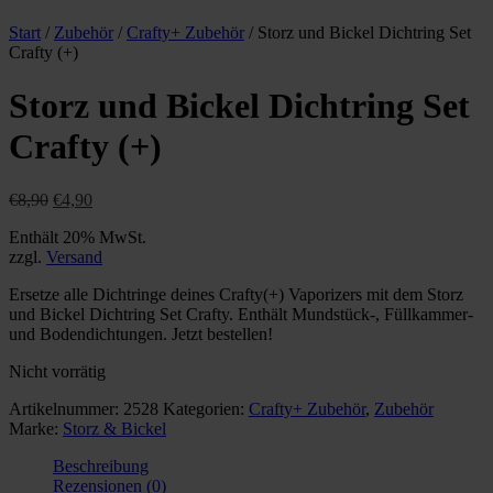
Start
/
Zubehör
/
Crafty+ Zubehör
/ Storz und Bickel Dichtring Set
Crafty (+)
Storz und Bickel Dichtring Set
Crafty (+)
Ursprünglicher
Aktueller
€
8,90
€
4,90
Preis
Preis
Enthält 20% MwSt.
war:
ist:
zzgl.
Versand
€8,90
€4,90.
Ersetze alle Dichtringe deines Crafty(+) Vaporizers mit dem Storz
und Bickel Dichtring Set Crafty. Enthält Mundstück-, Füllkammer-
und Bodendichtungen. Jetzt bestellen!
Nicht vorrätig
Artikelnummer:
2528
Kategorien:
Crafty+ Zubehör
,
Zubehör
Marke:
Storz & Bickel
Beschreibung
Rezensionen (0)