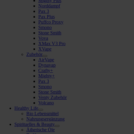
Mighty Plus
Norddampf
Pax 3
Pax Plus
Puffco Proxy
Smono
Stone Smith
Vova
XMax V3 Pro
XVape
Zubehör
AirVape
Dynavap
Crafty+
Mighty+
Pax 3
Smono
Stone Smith
Venty Zubehör
Volcano
Healthy Life
Bio Lebensmittel
Nahrungsergänzung
Spirituelles & Beauty
Ätherische Öle