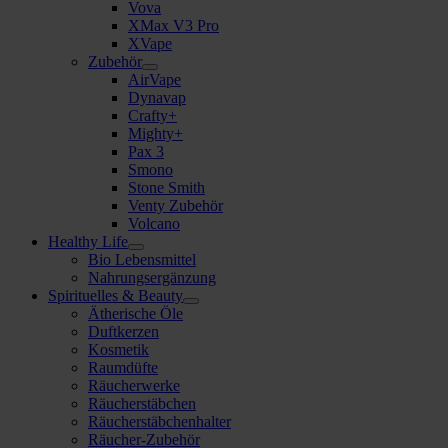
Vova
XMax V3 Pro
XVape
Zubehör
AirVape
Dynavap
Crafty+
Mighty+
Pax 3
Smono
Stone Smith
Venty Zubehör
Volcano
Healthy Life
Bio Lebensmittel
Nahrungsergänzung
Spirituelles & Beauty
Ätherische Öle
Duftkerzen
Kosmetik
Raumdüfte
Räucherwerke
Räucherstäbchen
Räucherstäbchenhalter
Räucher-Zubehör