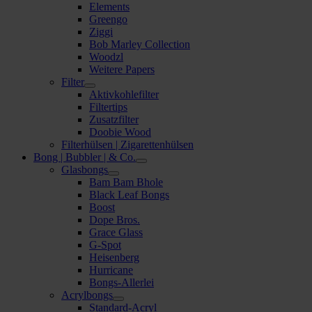
Elements
Greengo
Ziggi
Bob Marley Collection
Woodzl
Weitere Papers
Filter
Aktivkohlefilter
Filtertips
Zusatzfilter
Doobie Wood
Filterhülsen | Zigarettenhülsen
Bong | Bubbler | & Co.
Glasbongs
Bam Bam Bhole
Black Leaf Bongs
Boost
Dope Bros.
Grace Glass
G-Spot
Heisenberg
Hurricane
Bongs-Allerlei
Acrylbongs
Standard-Acryl