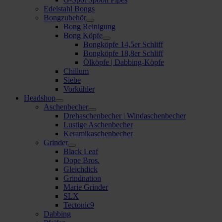
Edelstahl Bongs
Bongzubehör
Bong Reinigung
Bong Köpfe
Bongköpfe 14,5er Schliff
Bongköpfe 18,8er Schliff
Ölköpfe | Dabbing-Köpfe
Chillum
Siebe
Vorkühler
Headshop
Aschenbecher
Drehaschenbecher | Windaschenbecher
Lustige Aschenbecher
Keramikaschenbecher
Grinder
Black Leaf
Dope Bros.
Gleichdick
Grindnation
Marie Grinder
SLX
Tectonic9
Dabbing