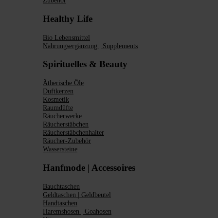
Zubehör
Healthy Life
Bio Lebensmittel
Nahrungsergänzung | Supplements
Spirituelles & Beauty
Ätherische Öle
Duftkerzen
Kosmetik
Raumdüfte
Räucherwerke
Räucherstäbchen
Räucherstäbchenhalter
Räucher-Zubehör
Wassersteine
Hanfmode | Accessoires
Bauchtaschen
Geldtaschen | Geldbeutel
Handtaschen
Haremshosen | Goahosen