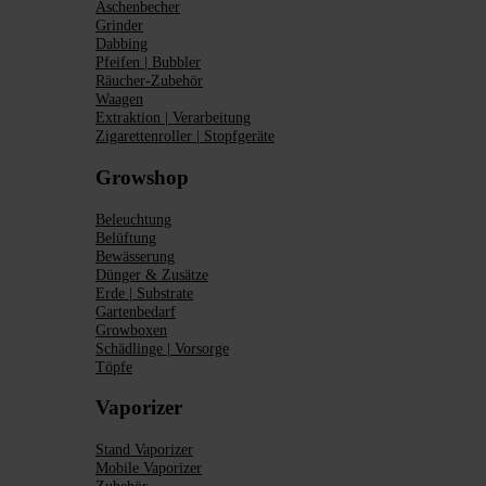
Aschenbecher
Grinder
Dabbing
Pfeifen | Bubbler
Räucher-Zubehör
Waagen
Extraktion | Verarbeitung
Zigarettenroller | Stopfgeräte
Growshop
Beleuchtung
Belüftung
Bewässerung
Dünger & Zusätze
Erde | Substrate
Gartenbedarf
Growboxen
Schädlinge | Vorsorge
Töpfe
Vaporizer
Stand Vaporizer
Mobile Vaporizer