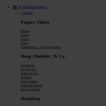
Zum
Produktkategorien
Inhalt
Content
springen
Papers | Filters
Blunts
Cones
Papers
Filter
Filterhülsen | Zigarettenhülsen
Bong | Bubbler | & Co.
Glasbongs
Acrylbongs
Silikonbongs
Bubbler
Spoon Pipes
Edelstahl Bongs
Bong Zubehör
Headshop