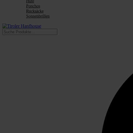
Hüte
Ponchos
Rucksäcke
Sonnenbrillen
Suchen