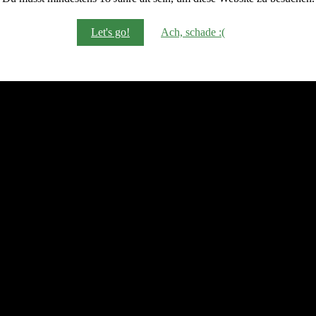
Let's go!
Ach, schade :(