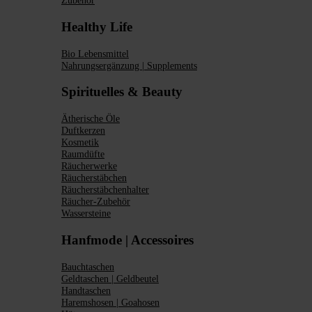
Zubehör
Healthy Life
Bio Lebensmittel
Nahrungsergänzung | Supplements
Spirituelles & Beauty
Ätherische Öle
Duftkerzen
Kosmetik
Raumdüfte
Räucherwerke
Räucherstäbchen
Räucherstäbchenhalter
Räucher-Zubehör
Wassersteine
Hanfmode | Accessoires
Bauchtaschen
Geldtaschen | Geldbeutel
Handtaschen
Haremshosen | Goahosen