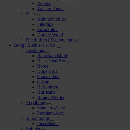
Woodzl
Weitere Papers
Filter
Aktivkohlefilter
Filtertips
Zusatzfilter
Doobie Wood
Filterhülsen | Zigarettenhülsen
Bong | Bubbler | & Co.
Glasbongs
Bam Bam Bhole
Black Leaf Bongs
Boost
Dope Bros.
Grace Glass
G-Spot
Heisenberg
Hurricane
Bongs-Allerlei
Acrylbongs
Standard-Acryl
Premium-Acryl
Silikonbongs
PieceMaker
Bubbler