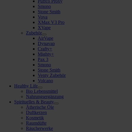
Puffco Proxy
Smono
Stone Smith
Vova
XMax V3 Pro
XVape
Zubehör
AirVape
Dynavap
Crafty+
Mighty+
Pax 3
Smono
Stone Smith
Venty Zubehör
Volcano
Healthy Life
Bio Lebensmittel
Nahrungsergänzung
Spirituelles & Beauty
Ätherische Öle
Duftkerzen
Kosmetik
Raumdüfte
Räucherwerke