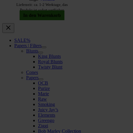
Lieferzeit: ca. 1-2 Werktage, das
Produkt ist sofort verfügbar
In den Warenkorb
SALE%
Papers | Filters
Blunts
King Blunts
Royal Blunts
Twisty Blunt
Cones
Papers
OCB
Purize
Marie
Raw
Smoking
Juicy Jay’s
Elements
Greengo
Ziggi
Bob Marley Collection