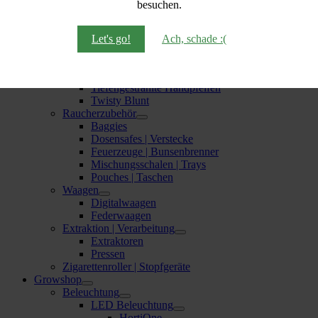
besuchen.
Tectonic9
Dabbing
Pfeifen
Let's go!
Ach, schade :(
Actitube-Pfeifen
Handpfeifen
Bud Bomb
Tiefengestrahlte Handpfeifen
Twisty Blunt
Raucherzubehör
Baggies
Dosensafes | Verstecke
Feuerzeuge | Bunsenbrenner
Mischungsschalen | Trays
Pouches | Taschen
Waagen
Digitalwaagen
Federwaagen
Extraktion | Verarbeitung
Extraktoren
Pressen
Zigarettenroller | Stopfgeräte
Growshop
Beleuchtung
LED Beleuchtung
HortiOne