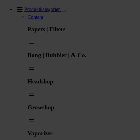
Zum
Produktkategorien
Inhalt
Content
springen
Papers | Filters
Bong | Bubbler | & Co.
Headshop
Growshop
Vaporizer