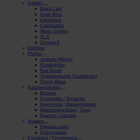
Grinder
Black Leaf
Dope Bros.
Gleichdick
Grindnation
Marie Grinder
SLX
Tectonic9
Dabbing
Pfeifen
Actitube-Pfeifen
Handpfeifen
Bud Bomb
Tiefengestrahlte Handpfeifen
Twisty Blunt
Raucherzubehör
Baggies
Dosensafes | Verstecke
Feuerzeuge | Bunsenbrenner
Mischungsschalen | Trays
Pouches | Taschen
Waagen
Digitalwaagen
Federwaagen
Extraktion | Verarbeitung