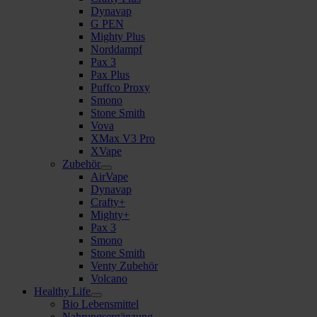
Dynavap
G PEN
Mighty Plus
Norddampf
Pax 3
Pax Plus
Puffco Proxy
Smono
Stone Smith
Vova
XMax V3 Pro
XVape
Zubehör
AirVape
Dynavap
Crafty+
Mighty+
Pax 3
Smono
Stone Smith
Venty Zubehör
Volcano
Healthy Life
Bio Lebensmittel
Nahrungsergänzung