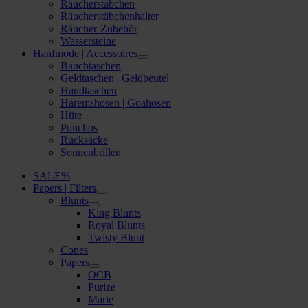
Räucherstäbchen
Räucherstäbchenhalter
Räucher-Zubehör
Wassersteine
Hanfmode | Accessoires
Bauchtaschen
Geldtaschen | Geldbeutel
Handtaschen
Haremshosen | Goahosen
Hüte
Ponchos
Rucksäcke
Sonnenbrillen
SALE%
Papers | Filters
Blunts
King Blunts
Royal Blunts
Twisty Blunt
Cones
Papers
OCB
Purize
Marie