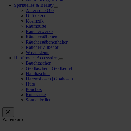
Spirituelles & Beauty
Ätherische Öle
Duftkerzen
Kosmetik
Raumdüfte
Räucherwerke
Räucherstäbchen
Räucherstäbchenhalter
Räucher-Zubehör
Wassersteine
Hanfmode | Accessoires
Bauchtaschen
Geldtaschen | Geldbeutel
Handtaschen
Haremshosen | Goahosen
Hüte
Ponchos
Rucksäcke
Sonnenbrillen
Warenkorb