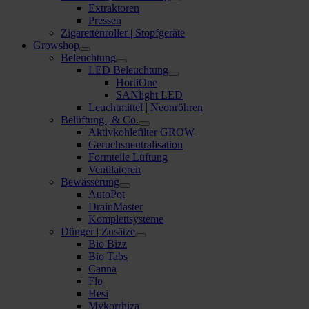
Extraktoren
Pressen
Zigarettenroller | Stopfgeräte
Growshop
Beleuchtung
LED Beleuchtung
HortiOne
SANlight LED
Leuchtmittel | Neonröhren
Belüftung | & Co.
Aktivkohlefilter GROW
Geruchsneutralisation
Formteile Lüftung
Ventilatoren
Bewässerung
AutoPot
DrainMaster
Komplettsysteme
Dünger | Zusätze
Bio Bizz
Bio Tabs
Canna
Flo
Hesi
Mykorrhiza