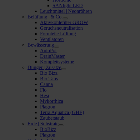
SANlight LED
Leuchtmittel | Neonröhren
Belüftung | & Co.
Aktivkohlefilter GROW
Geruchsneutralisation
Formteile Lüftung
Ventilatoren
Bewässerung
AutoPot
DrainMaster
Komplettsysteme
Dünger | Zusätze
Bio Bizz
Bio Tabs
Canna
Flo
Hesi
Mykorrhiza
Plagron
Terra Aquatica (GHE)
Zauberstaub
Erde | Substrate
BioBizz
Plagron