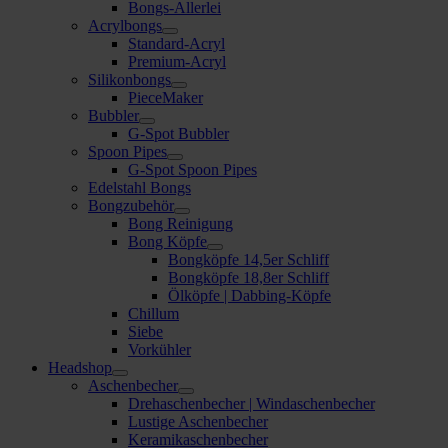
Bongs-Allerlei
Acrylbongs
Standard-Acryl
Premium-Acryl
Silikonbongs
PieceMaker
Bubbler
G-Spot Bubbler
Spoon Pipes
G-Spot Spoon Pipes
Edelstahl Bongs
Bongzubehör
Bong Reinigung
Bong Köpfe
Bongköpfe 14,5er Schliff
Bongköpfe 18,8er Schliff
Ölköpfe | Dabbing-Köpfe
Chillum
Siebe
Vorkühler
Headshop
Aschenbecher
Drehaschenbecher | Windaschenbecher
Lustige Aschenbecher
Keramikaschenbecher