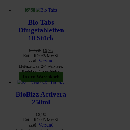
Sale!
Bio Tabs
Düngetabletten
10 Stück
Ursprünglicher
Aktueller
€
14,90
€
9,95
Preis
Preis
Enthält 20% MwSt.
war:
ist:
zzgl.
Versand
€14,90
€9,95.
Lieferzeit: ca. 2-4 Werktage,
Produkt sofort verfügbar
In den Warenkorb
BioBizz Activera
250ml
€
8,90
Enthält 20% MwSt.
zzgl.
Versand