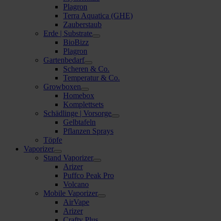
Plagron
Terra Aquatica (GHE)
Zauberstaub
Erde | Substrate
BioBizz
Plagron
Gartenbedarf
Scheren & Co.
Temperatur & Co.
Growboxen
Homebox
Komplettsets
Schädlinge | Vorsorge
Gelbtafeln
Pflanzen Sprays
Töpfe
Vaporizer
Stand Vaporizer
Arizer
Puffco Peak Pro
Volcano
Mobile Vaporizer
AirVape
Arizer
Crafty Plus