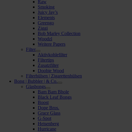
Raw
Smoking
Juicy Jay’s
Elements
Greengo
Ziggi
Bob Marley Collection
Woodzl
Weitere Papers
Filter
Aktivkohlefilter
Filtertips
Zusatzfilter
Doobie Wood
Filterhülsen | Zigarettenhülsen
Bong | Bubbler | & Co.
Glasbongs
Bam Bam Bhole
Black Leaf Bongs
Boost
Dope Bros.
Grace Glass
G-Spot
Heisenberg
Hurricane