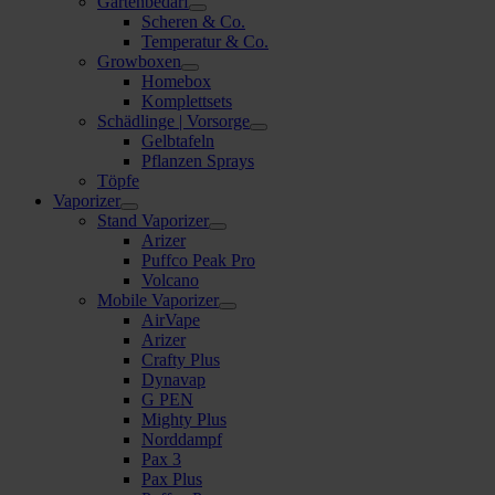
Gartenbedarf
Scheren & Co.
Temperatur & Co.
Growboxen
Homebox
Komplettsets
Schädlinge | Vorsorge
Gelbtafeln
Pflanzen Sprays
Töpfe
Vaporizer
Stand Vaporizer
Arizer
Puffco Peak Pro
Volcano
Mobile Vaporizer
AirVape
Arizer
Crafty Plus
Dynavap
G PEN
Mighty Plus
Norddampf
Pax 3
Pax Plus