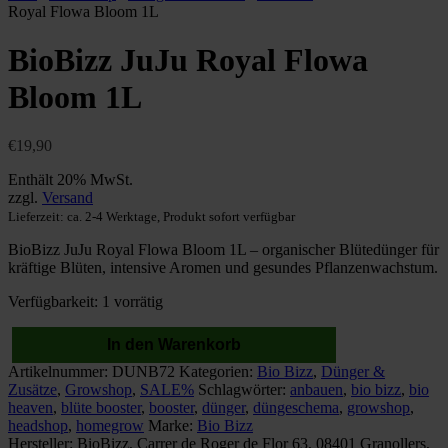
Royal Flowa Bloom 1L
BioBizz JuJu Royal Flowa
Bloom 1L
€
19,90
Enthält 20% MwSt.
zzgl.
Versand
Lieferzeit: ca. 2-4 Werktage, Produkt sofort verfügbar
BioBizz JuJu Royal Flowa Bloom 1L – organischer Blütedünger für
kräftige Blüten, intensive Aromen und gesundes Pflanzenwachstum.
Verfügbarkeit:
1 vorrätig
In den Warenkorb
BioBizz
Artikelnummer:
DUNB72
Kategorien:
Bio Bizz
,
Dünger &
JuJu
Zusätze
,
Growshop
,
SALE%
Schlagwörter:
anbauen
,
bio bizz
,
bio
Royal
heaven
,
blüte booster
,
booster
,
dünger
,
düngeschema
,
growshop
,
Flowa
headshop
,
homegrow
Marke:
Bio Bizz
Bloom
Hersteller:
BioBizz, Carrer de Roger de Flor 63, 08401 Granollers,
1L