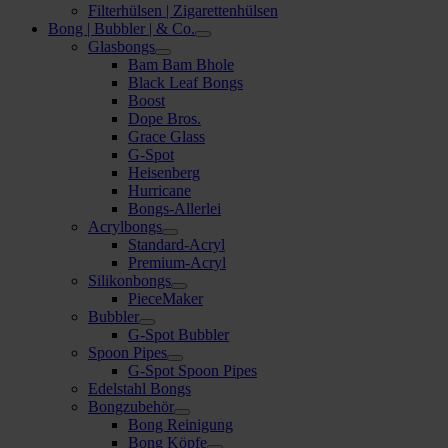
Filterhülsen | Zigarettenhülsen
Bong | Bubbler | & Co.
Glasbongs
Bam Bam Bhole
Black Leaf Bongs
Boost
Dope Bros.
Grace Glass
G-Spot
Heisenberg
Hurricane
Bongs-Allerlei
Acrylbongs
Standard-Acryl
Premium-Acryl
Silikonbongs
PieceMaker
Bubbler
G-Spot Bubbler
Spoon Pipes
G-Spot Spoon Pipes
Edelstahl Bongs
Bongzubehör
Bong Reinigung
Bong Köpfe