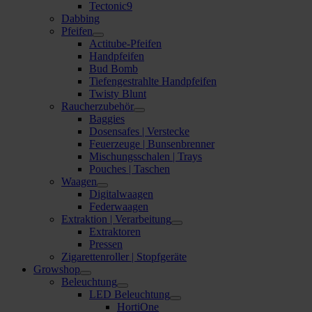
Tectonic9
Dabbing
Pfeifen
Actitube-Pfeifen
Handpfeifen
Bud Bomb
Tiefengestrahlte Handpfeifen
Twisty Blunt
Raucherzubehör
Baggies
Dosensafes | Verstecke
Feuerzeuge | Bunsenbrenner
Mischungsschalen | Trays
Pouches | Taschen
Waagen
Digitalwaagen
Federwaagen
Extraktion | Verarbeitung
Extraktoren
Pressen
Zigarettenroller | Stopfgeräte
Growshop
Beleuchtung
LED Beleuchtung
HortiOne