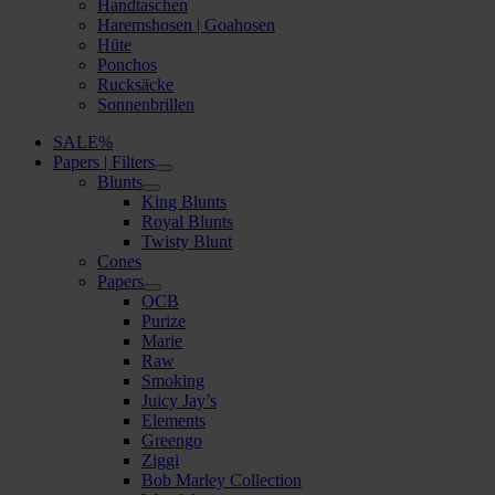
Handtaschen
Haremshosen | Goahosen
Hüte
Ponchos
Rucksäcke
Sonnenbrillen
SALE%
Papers | Filters
Blunts
King Blunts
Royal Blunts
Twisty Blunt
Cones
Papers
OCB
Purize
Marie
Raw
Smoking
Juicy Jay’s
Elements
Greengo
Ziggi
Bob Marley Collection