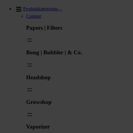
Zum
Produktkategorien
Inhalt
Content
springen
Papers | Filters
Bong | Bubbler | & Co.
Headshop
Growshop
Vaporizer