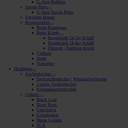
G-Spot Bubbler
Spoon Pipes
G-Spot Spoon Pipes
Edelstahl Bongs
Bongzubehör
Bong Reinigung
Bong Köpfe
Bongköpfe 14,5er Schliff
Bongköpfe 18,8er Schliff
Ölköpfe | Dabbing-Köpfe
Chillum
Siebe
Vorkühler
Headshop
Aschenbecher
Drehaschenbecher | Windaschenbecher
Lustige Aschenbecher
Keramikaschenbecher
Grinder
Black Leaf
Dope Bros.
Gleichdick
Grindnation
Marie Grinder
SLX