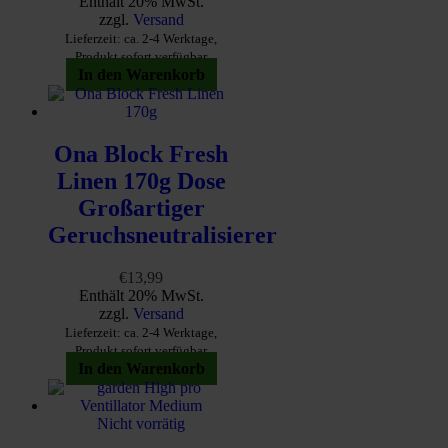
Preis
Preis
Enthält 20% MwSt.
war:
ist:
zzgl.
Versand
€4,99
€2,99.
Lieferzeit: ca. 2-4 Werktage,
Produkt sofort verfügbar
In den Warenkorb
Ona Block Fresh
Linen 170g Dose
Großartiger
Geruchsneutralisierer
€
13,99
Enthält 20% MwSt.
zzgl.
Versand
Lieferzeit: ca. 2-4 Werktage,
Produkt sofort verfügbar
In den Warenkorb
Nicht vorrätig