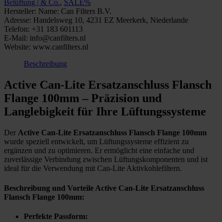
Belüftung | & Co.
,
SALE%
100mm
Hersteller:
Name: Can Filters B.V.
Menge
Adresse: Handelsweg 10, 4231 EZ Meerkerk, Niederlande
Telefon: +31 183 601113
E-Mail: info@canfilters.nl
Website: www.canfilters.nl
Beschreibung
Active Can-Lite Ersatzanschluss Flansch
Flange 100mm – Präzision und
Langlebigkeit für Ihre Lüftungssysteme
Der
Active Can-Lite Ersatzanschluss Flansch Flange 100mm
wurde speziell entwickelt, um Lüftungssysteme effizient zu
ergänzen und zu optimieren. Er ermöglicht eine einfache und
zuverlässige Verbindung zwischen Lüftungskomponenten und ist
ideal für die Verwendung mit Can-Lite Aktivkohlefiltern.
Beschreibung und Vorteile Active Can-Lite Ersatzanschluss
Flansch Flange 100mm:
Perfekte Passform: