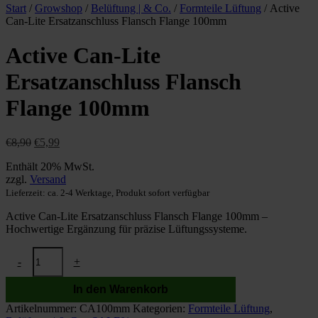
Start
/
Growshop
/
Belüftung | & Co.
/
Formteile Lüftung
/ Active
Can-Lite Ersatzanschluss Flansch Flange 100mm
Active Can-Lite
Ersatzanschluss Flansch
Flange 100mm
Ursprünglicher
Aktueller
€
8,90
€
5,99
Preis
Preis
Enthält 20% MwSt.
war:
ist:
zzgl.
Versand
€8,90
€5,99.
Lieferzeit: ca. 2-4 Werktage, Produkt sofort verfügbar
Active Can-Lite Ersatzanschluss Flansch Flange 100mm –
Hochwertige Ergänzung für präzise Lüftungssysteme.
Active
-
+
Can-
Lite
In den Warenkorb
Ersatzanschluss
Flansch
Artikelnummer:
CA100mm
Kategorien:
Formteile Lüftung
,
Flange