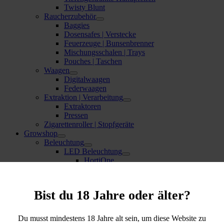
Twisty Blunt
Raucherzubehör
Baggies
Dosensafes | Verstecke
Feuerzeuge | Bunsenbrenner
Mischungsschalen | Trays
Pouches | Taschen
Waagen
Digitalwaagen
Federwaagen
Extraktion | Verarbeitung
Extraktoren
Pressen
Zigarettenroller | Stopfgeräte
Growshop
Beleuchtung
LED Beleuchtung
HortiOne
SANlight LED
Leuchtmittel | Neonröhren
Belüftung | & Co.
Bist du 18 Jahre oder älter?
Aktivkohlefilter GROW
Geruchsneutralisation
Formteile Lüftung
Du musst mindestens 18 Jahre alt sein, um diese Website zu
Ventilatoren