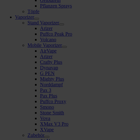
Gelbtafeln
Pflanzen Sprays
Töpfe
Vaporizer
Stand Vaporizer
Arizer
Puffco Peak Pro
Volcano
Mobile Vaporizer
AirVape
Arizer
Crafty Plus
Dynavap
G PEN
Mighty Plus
Norddampf
Pax 3
Pax Plus
Puffco Proxy
Smono
Stone Smith
Vova
XMax V3 Pro
XVape
Zubehör