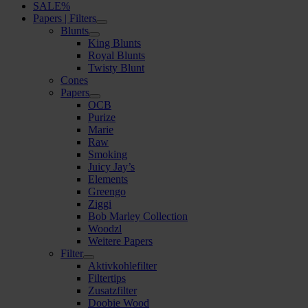
SALE%
Papers | Filters
Blunts
King Blunts
Royal Blunts
Twisty Blunt
Cones
Papers
OCB
Purize
Marie
Raw
Smoking
Juicy Jay’s
Elements
Greengo
Ziggi
Bob Marley Collection
Woodzl
Weitere Papers
Filter
Aktivkohlefilter
Filtertips
Zusatzfilter
Doobie Wood