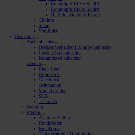
Bongköpfe 14,5er Schliff
Bongköpfe 18,8er Schliff
Ölköpfe | Dabbing-Köpfe
Chillum
Siebe
Vorkühler
Headshop
Aschenbecher
Drehaschenbecher | Windaschenbecher
Lustige Aschenbecher
Keramikaschenbecher
Grinder
Black Leaf
Dope Bros.
Gleichdick
Grindnation
Marie Grinder
SLX
Tectonic9
Dabbing
Pfeifen
Actitube-Pfeifen
Handpfeifen
Bud Bomb
Tiefengestrahlte Handpfeifen