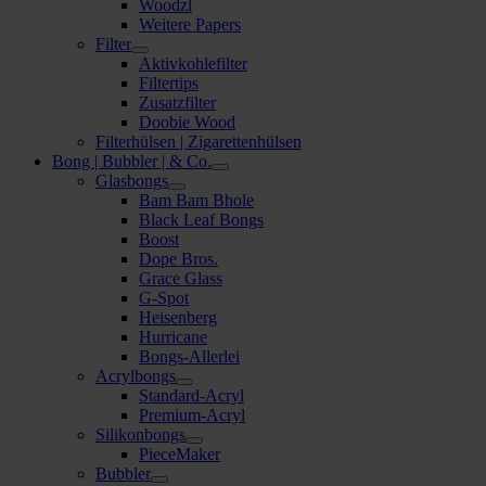
Woodzl
Weitere Papers
Filter
Aktivkohlefilter
Filtertips
Zusatzfilter
Doobie Wood
Filterhülsen | Zigarettenhülsen
Bong | Bubbler | & Co.
Glasbongs
Bam Bam Bhole
Black Leaf Bongs
Boost
Dope Bros.
Grace Glass
G-Spot
Heisenberg
Hurricane
Bongs-Allerlei
Acrylbongs
Standard-Acryl
Premium-Acryl
Silikonbongs
PieceMaker
Bubbler