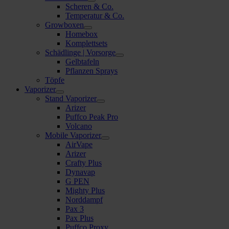
Scheren & Co.
Temperatur & Co.
Growboxen
Homebox
Komplettsets
Schädlinge | Vorsorge
Gelbtafeln
Pflanzen Sprays
Töpfe
Vaporizer
Stand Vaporizer
Arizer
Puffco Peak Pro
Volcano
Mobile Vaporizer
AirVape
Arizer
Crafty Plus
Dynavap
G PEN
Mighty Plus
Norddampf
Pax 3
Pax Plus
Puffco Proxy