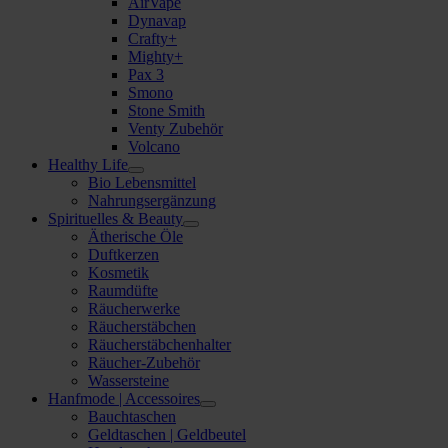
AirVape
Dynavap
Crafty+
Mighty+
Pax 3
Smono
Stone Smith
Venty Zubehör
Volcano
Healthy Life
Bio Lebensmittel
Nahrungsergänzung
Spirituelles & Beauty
Ätherische Öle
Duftkerzen
Kosmetik
Raumdüfte
Räucherwerke
Räucherstäbchen
Räucherstäbchenhalter
Räucher-Zubehör
Wassersteine
Hanfmode | Accessoires
Bauchtaschen
Geldtaschen | Geldbeutel