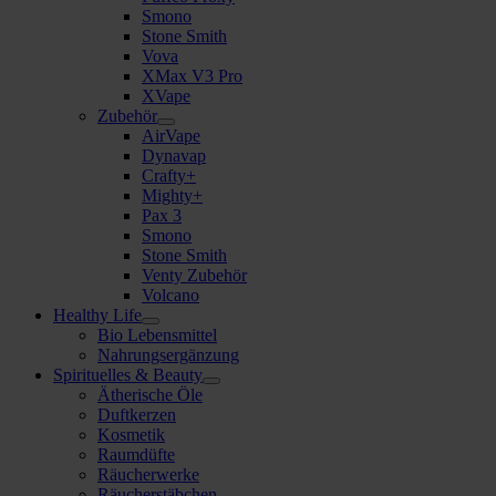
Smono
Stone Smith
Vova
XMax V3 Pro
XVape
Zubehör
AirVape
Dynavap
Crafty+
Mighty+
Pax 3
Smono
Stone Smith
Venty Zubehör
Volcano
Healthy Life
Bio Lebensmittel
Nahrungsergänzung
Spirituelles & Beauty
Ätherische Öle
Duftkerzen
Kosmetik
Raumdüfte
Räucherwerke
Räucherstäbchen