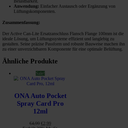
Belastbarkeit.
Anwendung:
Einfacher Austausch oder Ergänzung von
Lüftungskomponenten.
Zusammenfassung:
Der Active Can-Lite Ersatzanschluss Flansch Flange 100mm ist die
ideale Lösung, um Lüftungssysteme effizient und langlebig zu
gestalten. Seine präzise Passform und robuste Bauweise machen ihn
zu einer unverzichtbaren Komponente für eine optimale Belüftung.
Ähnliche Produkte
Sale!
ONA Auto Pocket
Spray Card Pro
12ml
Ursprünglicher
Aktueller
€
4,99
€
2,99