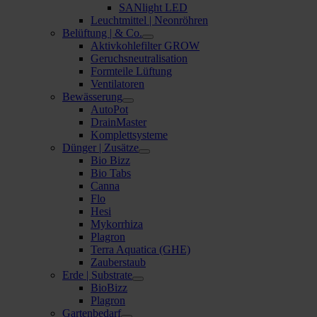
SANlight LED
Leuchtmittel | Neonröhren
Belüftung | & Co.
Aktivkohlefilter GROW
Geruchsneutralisation
Formteile Lüftung
Ventilatoren
Bewässerung
AutoPot
DrainMaster
Komplettsysteme
Dünger | Zusätze
Bio Bizz
Bio Tabs
Canna
Flo
Hesi
Mykorrhiza
Plagron
Terra Aquatica (GHE)
Zauberstaub
Erde | Substrate
BioBizz
Plagron
Gartenbedarf