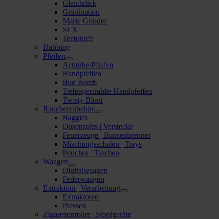
Gleichdick
Grindnation
Marie Grinder
SLX
Tectonic9
Dabbing
Pfeifen
Actitube-Pfeifen
Handpfeifen
Bud Bomb
Tiefengestrahlte Handpfeifen
Twisty Blunt
Raucherzubehör
Baggies
Dosensafes | Verstecke
Feuerzeuge | Bunsenbrenner
Mischungsschalen | Trays
Pouches | Taschen
Waagen
Digitalwaagen
Federwaagen
Extraktion | Verarbeitung
Extraktoren
Pressen
Zigarettenroller | Stopfgeräte