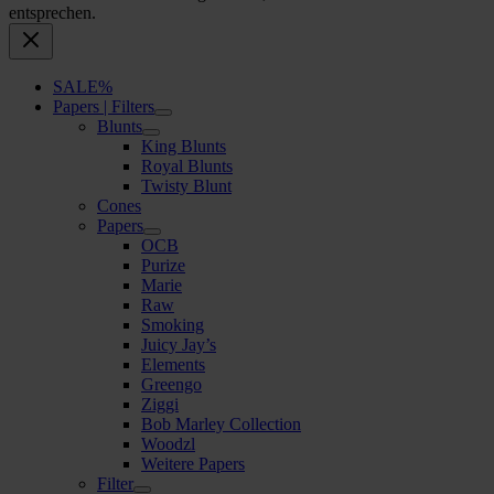
entsprechen.
SALE%
Papers | Filters
Blunts
King Blunts
Royal Blunts
Twisty Blunt
Cones
Papers
OCB
Purize
Marie
Raw
Smoking
Juicy Jay’s
Elements
Greengo
Ziggi
Bob Marley Collection
Woodzl
Weitere Papers
Filter