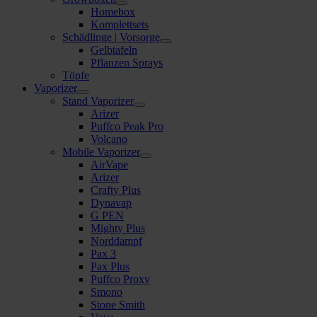
Homebox
Komplettsets
Schädlinge | Vorsorge
Gelbtafeln
Pflanzen Sprays
Töpfe
Vaporizer
Stand Vaporizer
Arizer
Puffco Peak Pro
Volcano
Mobile Vaporizer
AirVape
Arizer
Crafty Plus
Dynavap
G PEN
Mighty Plus
Norddampf
Pax 3
Pax Plus
Puffco Proxy
Smono
Stone Smith