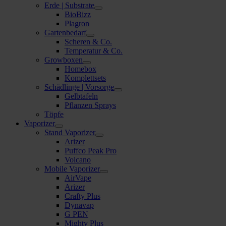
Erde | Substrate
BioBizz
Plagron
Gartenbedarf
Scheren & Co.
Temperatur & Co.
Growboxen
Homebox
Komplettsets
Schädlinge | Vorsorge
Gelbtafeln
Pflanzen Sprays
Töpfe
Vaporizer
Stand Vaporizer
Arizer
Puffco Peak Pro
Volcano
Mobile Vaporizer
AirVape
Arizer
Crafty Plus
Dynavap
G PEN
Mighty Plus