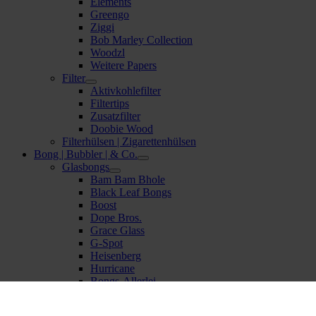
Elements
Greengo
Ziggi
Bob Marley Collection
Woodzl
Weitere Papers
Filter
Aktivkohlefilter
Filtertips
Zusatzfilter
Doobie Wood
Filterhülsen | Zigarettenhülsen
Bong | Bubbler | & Co.
Glasbongs
Bam Bam Bhole
Black Leaf Bongs
Boost
Dope Bros.
Grace Glass
G-Spot
Heisenberg
Hurricane
Bongs-Allerlei
Acrylbongs
Standard-Acryl