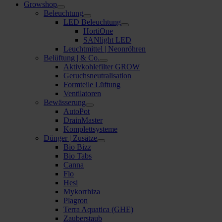
Growshop
Beleuchtung
LED Beleuchtung
HortiOne
SANlight LED
Leuchtmittel | Neonröhren
Belüftung | & Co.
Aktivkohlefilter GROW
Geruchsneutralisation
Formteile Lüftung
Ventilatoren
Bewässerung
AutoPot
DrainMaster
Komplettsysteme
Dünger | Zusätze
Bio Bizz
Bio Tabs
Canna
Flo
Hesi
Mykorrhiza
Plagron
Terra Aquatica (GHE)
Zauberstaub