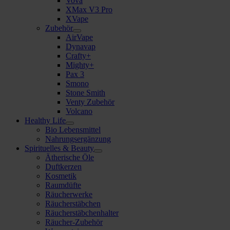
Vova
XMax V3 Pro
XVape
Zubehör
AirVape
Dynavap
Crafty+
Mighty+
Pax 3
Smono
Stone Smith
Venty Zubehör
Volcano
Healthy Life
Bio Lebensmittel
Nahrungsergänzung
Spirituelles & Beauty
Ätherische Öle
Duftkerzen
Kosmetik
Raumdüfte
Räucherwerke
Räucherstäbchen
Räucherstäbchenhalter
Räucher-Zubehör