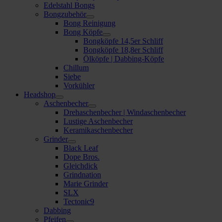
Edelstahl Bongs
Bongzubehör
Bong Reinigung
Bong Köpfe
Bongköpfe 14,5er Schliff
Bongköpfe 18,8er Schliff
Ölköpfe | Dabbing-Köpfe
Chillum
Siebe
Vorkühler
Headshop
Aschenbecher
Drehaschenbecher | Windaschenbecher
Lustige Aschenbecher
Keramikaschenbecher
Grinder
Black Leaf
Dope Bros.
Gleichdick
Grindnation
Marie Grinder
SLX
Tectonic9
Dabbing
Pfeifen