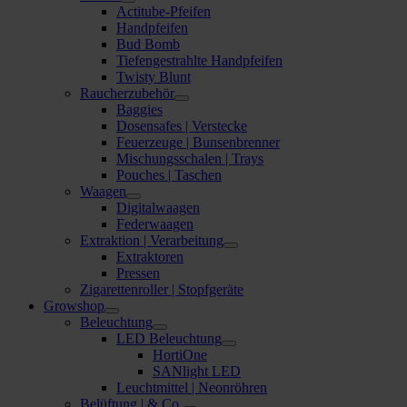
Actitube-Pfeifen
Handpfeifen
Bud Bomb
Tiefengestrahlte Handpfeifen
Twisty Blunt
Raucherzubehör
Baggies
Dosensafes | Verstecke
Feuerzeuge | Bunsenbrenner
Mischungsschalen | Trays
Pouches | Taschen
Waagen
Digitalwaagen
Federwaagen
Extraktion | Verarbeitung
Extraktoren
Pressen
Zigarettenroller | Stopfgeräte
Growshop
Beleuchtung
LED Beleuchtung
HortiOne
SANlight LED
Leuchtmittel | Neonröhren
Belüftung | & Co.