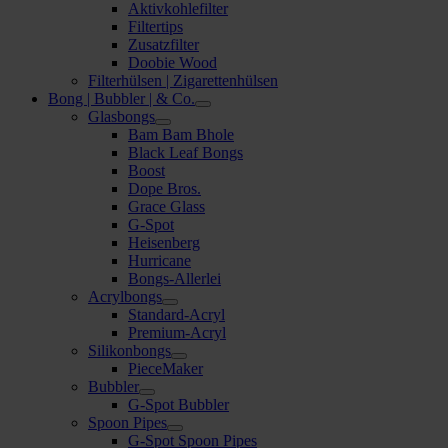
Aktivkohlefilter
Filtertips
Zusatzfilter
Doobie Wood
Filterhülsen | Zigarettenhülsen
Bong | Bubbler | & Co.
Glasbongs
Bam Bam Bhole
Black Leaf Bongs
Boost
Dope Bros.
Grace Glass
G-Spot
Heisenberg
Hurricane
Bongs-Allerlei
Acrylbongs
Standard-Acryl
Premium-Acryl
Silikonbongs
PieceMaker
Bubbler
G-Spot Bubbler
Spoon Pipes
G-Spot Spoon Pipes