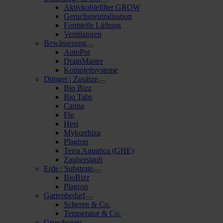
Aktivkohlefilter GROW
Geruchsneutralisation
Formteile Lüftung
Ventilatoren
Bewässerung
AutoPot
DrainMaster
Komplettsysteme
Dünger | Zusätze
Bio Bizz
Bio Tabs
Canna
Flo
Hesi
Mykorrhiza
Plagron
Terra Aquatica (GHE)
Zauberstaub
Erde | Substrate
BioBizz
Plagron
Gartenbedarf
Scheren & Co.
Temperatur & Co.
Growboxen