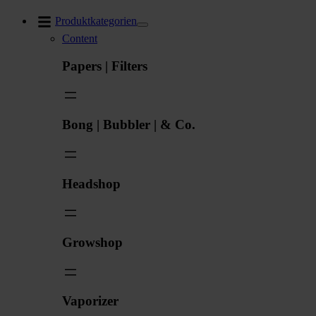
Zum
Produktkategorien
Inhalt
Content
springen
Papers | Filters
Bong | Bubbler | & Co.
Headshop
Growshop
Vaporizer