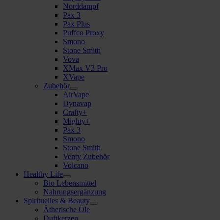
Norddampf
Pax 3
Pax Plus
Puffco Proxy
Smono
Stone Smith
Vova
XMax V3 Pro
XVape
Zubehör
AirVape
Dynavap
Crafty+
Mighty+
Pax 3
Smono
Stone Smith
Venty Zubehör
Volcano
Healthy Life
Bio Lebensmittel
Nahrungsergänzung
Spirituelles & Beauty
Ätherische Öle
Duftkerzen