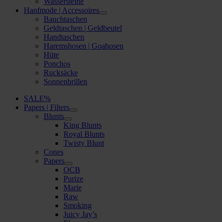
Wassersteine
Hanfmode | Accessoires
Bauchtaschen
Geldtaschen | Geldbeutel
Handtaschen
Haremshosen | Goahosen
Hüte
Ponchos
Rucksäcke
Sonnenbrillen
SALE%
Papers | Filters
Blunts
King Blunts
Royal Blunts
Twisty Blunt
Cones
Papers
OCB
Purize
Marie
Raw
Smoking
Juicy Jay’s