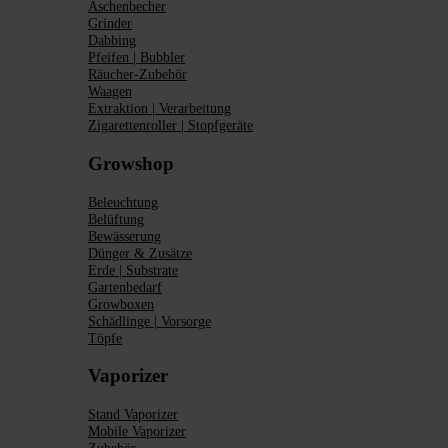
Aschenbecher
Grinder
Dabbing
Pfeifen | Bubbler
Räucher-Zubehör
Waagen
Extraktion | Verarbeitung
Zigarettenroller | Stopfgeräte
Growshop
Beleuchtung
Belüftung
Bewässerung
Dünger & Zusätze
Erde | Substrate
Gartenbedarf
Growboxen
Schädlinge | Vorsorge
Töpfe
Vaporizer
Stand Vaporizer
Mobile Vaporizer