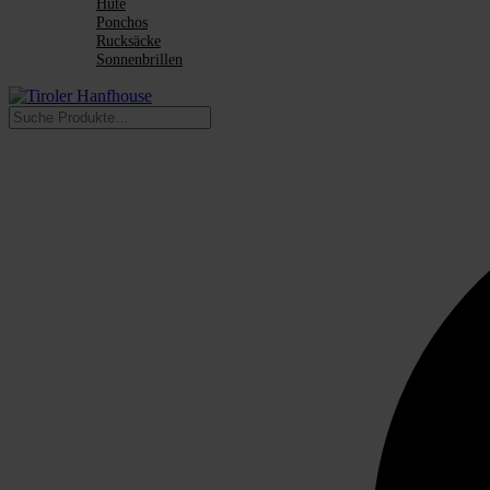
Hüte
Ponchos
Rucksäcke
Sonnenbrillen
Suchen