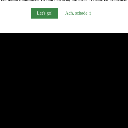
Let's go!
Ach, schade :(