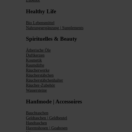
Zubehör
Healthy Life
Bio Lebensmittel
Nahrungsergänzung | Supplements
Spirituelles & Beauty
Ätherische Öle
Duftkerzen
Kosmetik
Raumdüfte
Räucherwerke
Räucherstäbchen
Räucherstäbchenhalter
Räucher-Zubehör
Wassersteine
Hanfmode | Accessoires
Bauchtaschen
Geldtaschen | Geldbeutel
Handtaschen
Haremshosen | Goahosen