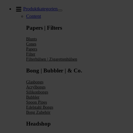
Zum
Produktkategorien
Inhalt
Content
springen
Papers | Filters
Blunts
Cones
Papers
Filter
Filterhülsen | Zigarettenhülsen
Bong | Bubbler | & Co.
Glasbongs
Acrylbongs
Silikonbongs
Bubbler
Spoon Pipes
Edelstahl Bongs
Bong Zubehör
Headshop