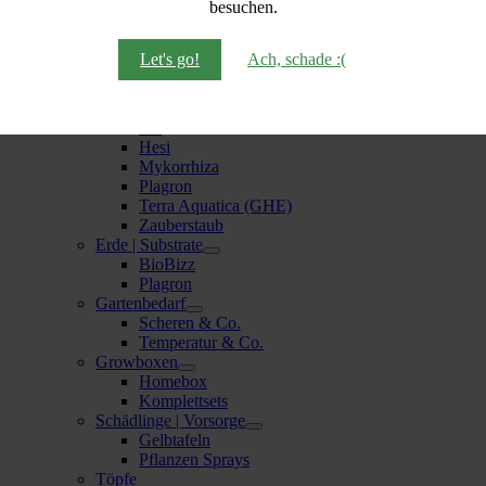
besuchen.
DrainMaster
Komplettsysteme
Dünger | Zusätze
Let's go!
Ach, schade :(
Bio Bizz
Bio Tabs
Canna
Flo
Hesi
Mykorrhiza
Plagron
Terra Aquatica (GHE)
Zauberstaub
Erde | Substrate
BioBizz
Plagron
Gartenbedarf
Scheren & Co.
Temperatur & Co.
Growboxen
Homebox
Komplettsets
Schädlinge | Vorsorge
Gelbtafeln
Pflanzen Sprays
Töpfe