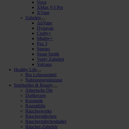
Vova
XMax V3 Pro
XVape
Zubehör
AirVape
Dynavap
Crafty+
Mighty+
Pax 3
Smono
Stone Smith
Venty Zubehör
Volcano
Healthy Life
Bio Lebensmittel
Nahrungsergänzung
Spirituelles & Beauty
Ätherische Öle
Duftkerzen
Kosmetik
Raumdüfte
Räucherwerke
Räucherstäbchen
Räucherstäbchenhalter
Räucher-Zubehör