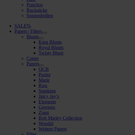
Ponchos
Rucksäcke
Sonnenbrillen
SALE%
Papers | Filters
Blunts
King Blunts
Royal Blunts
Twisty Blunt
Cones
Papers
OCB
Purize
Marie
Raw
Smoking
Juicy Jay’s
Elements
Greengo
Ziggi
Bob Marley Collection
Woodzl
Weitere Papers
Filter