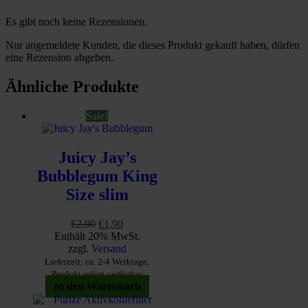
Es gibt noch keine Rezensionen.
Nur angemeldete Kunden, die dieses Produkt gekauft haben, dürfen
eine Rezension abgeben.
Ähnliche Produkte
Sale!
Juicy Jay’s
Bubblegum King
Size slim
Ursprünglicher
Aktueller
€
2,00
€
1,90
Preis
Preis
Enthält 20% MwSt.
war:
ist:
zzgl.
Versand
€2,00
€1,90.
Lieferzeit: ca. 2-4 Werktage,
Produkt sofort verfügbar
In den Warenkorb