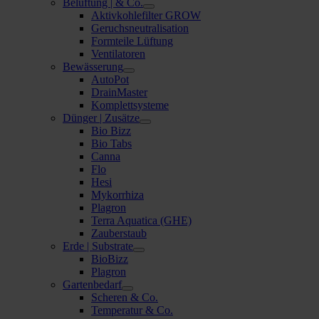
Belüftung | & Co.
Aktivkohlefilter GROW
Geruchsneutralisation
Formteile Lüftung
Ventilatoren
Bewässerung
AutoPot
DrainMaster
Komplettsysteme
Dünger | Zusätze
Bio Bizz
Bio Tabs
Canna
Flo
Hesi
Mykorrhiza
Plagron
Terra Aquatica (GHE)
Zauberstaub
Erde | Substrate
BioBizz
Plagron
Gartenbedarf
Scheren & Co.
Temperatur & Co.