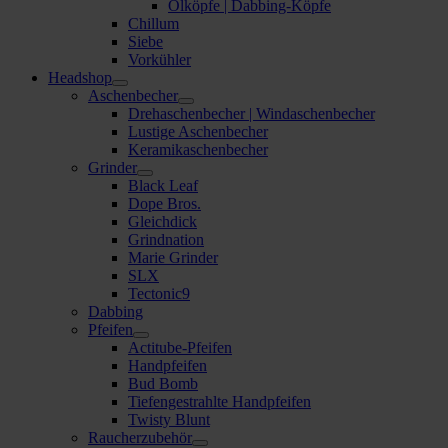
Ölköpfe | Dabbing-Köpfe
Chillum
Siebe
Vorkühler
Headshop
Aschenbecher
Drehaschenbecher | Windaschenbecher
Lustige Aschenbecher
Keramikaschenbecher
Grinder
Black Leaf
Dope Bros.
Gleichdick
Grindnation
Marie Grinder
SLX
Tectonic9
Dabbing
Pfeifen
Actitube-Pfeifen
Handpfeifen
Bud Bomb
Tiefengestrahlte Handpfeifen
Twisty Blunt
Raucherzubehör