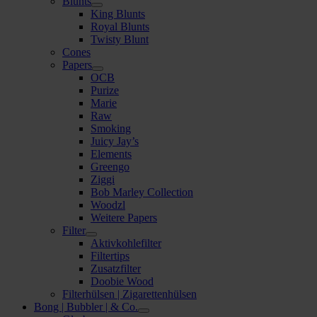
Blunts
King Blunts
Royal Blunts
Twisty Blunt
Cones
Papers
OCB
Purize
Marie
Raw
Smoking
Juicy Jay’s
Elements
Greengo
Ziggi
Bob Marley Collection
Woodzl
Weitere Papers
Filter
Aktivkohlefilter
Filtertips
Zusatzfilter
Doobie Wood
Filterhülsen | Zigarettenhülsen
Bong | Bubbler | & Co.