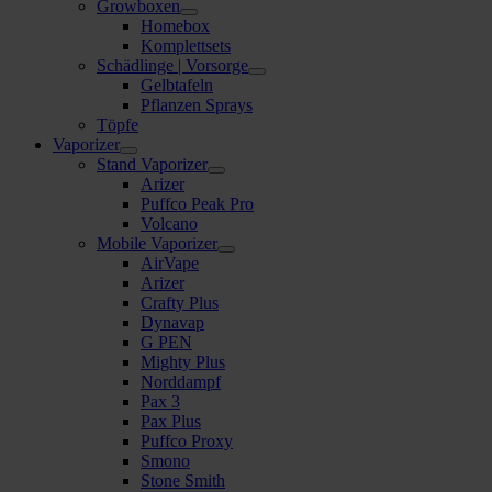
Growboxen
Homebox
Komplettsets
Schädlinge | Vorsorge
Gelbtafeln
Pflanzen Sprays
Töpfe
Vaporizer
Stand Vaporizer
Arizer
Puffco Peak Pro
Volcano
Mobile Vaporizer
AirVape
Arizer
Crafty Plus
Dynavap
G PEN
Mighty Plus
Norddampf
Pax 3
Pax Plus
Puffco Proxy
Smono
Stone Smith