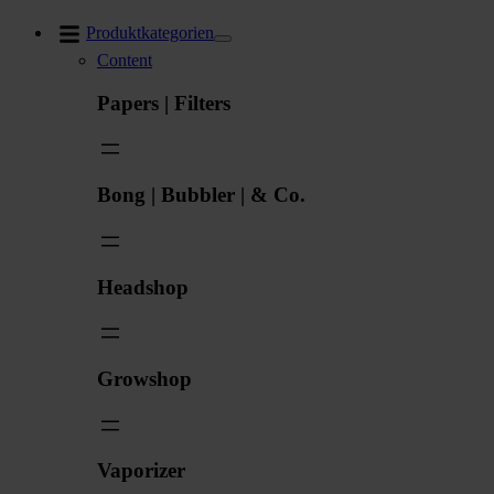
Zum
Produktkategorien
Inhalt
Content
springen
Papers | Filters
Bong | Bubbler | & Co.
Headshop
Growshop
Vaporizer