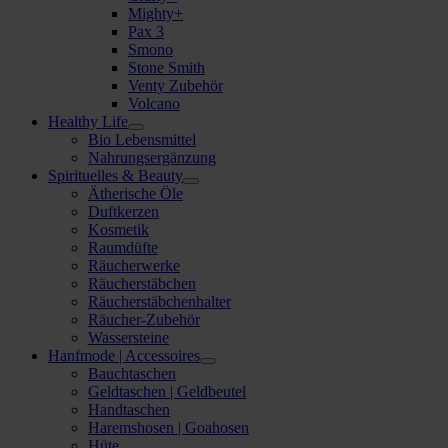
Mighty+
Pax 3
Smono
Stone Smith
Venty Zubehör
Volcano
Healthy Life
Bio Lebensmittel
Nahrungsergänzung
Spirituelles & Beauty
Ätherische Öle
Duftkerzen
Kosmetik
Raumdüfte
Räucherwerke
Räucherstäbchen
Räucherstäbchenhalter
Räucher-Zubehör
Wassersteine
Hanfmode | Accessoires
Bauchtaschen
Geldtaschen | Geldbeutel
Handtaschen
Haremshosen | Goahosen
Hüte