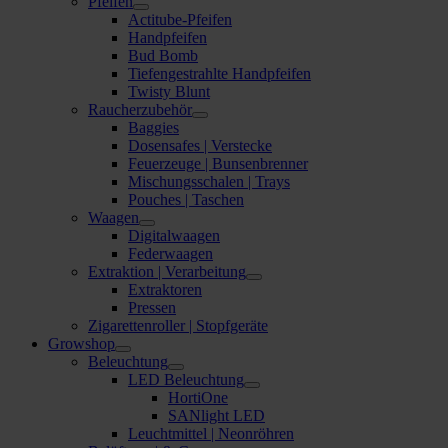
Pfeifen
Actitube-Pfeifen
Handpfeifen
Bud Bomb
Tiefengestrahlte Handpfeifen
Twisty Blunt
Raucherzubehör
Baggies
Dosensafes | Verstecke
Feuerzeuge | Bunsenbrenner
Mischungsschalen | Trays
Pouches | Taschen
Waagen
Digitalwaagen
Federwaagen
Extraktion | Verarbeitung
Extraktoren
Pressen
Zigarettenroller | Stopfgeräte
Growshop
Beleuchtung
LED Beleuchtung
HortiOne
SANlight LED
Leuchtmittel | Neonröhren