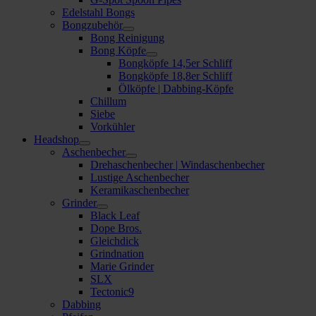
Edelstahl Bongs
Bongzubehör
Bong Reinigung
Bong Köpfe
Bongköpfe 14,5er Schliff
Bongköpfe 18,8er Schliff
Ölköpfe | Dabbing-Köpfe
Chillum
Siebe
Vorkühler
Headshop
Aschenbecher
Drehaschenbecher | Windaschenbecher
Lustige Aschenbecher
Keramikaschenbecher
Grinder
Black Leaf
Dope Bros.
Gleichdick
Grindnation
Marie Grinder
SLX
Tectonic9
Dabbing