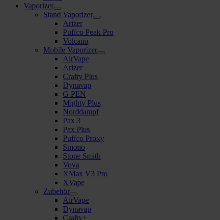
Vaporizer
Stand Vaporizer
Arizer
Puffco Peak Pro
Volcano
Mobile Vaporizer
AirVape
Arizer
Crafty Plus
Dynavap
G PEN
Mighty Plus
Norddampf
Pax 3
Pax Plus
Puffco Proxy
Smono
Stone Smith
Vova
XMax V3 Pro
XVape
Zubehör
AirVape
Dynavap
Crafty+