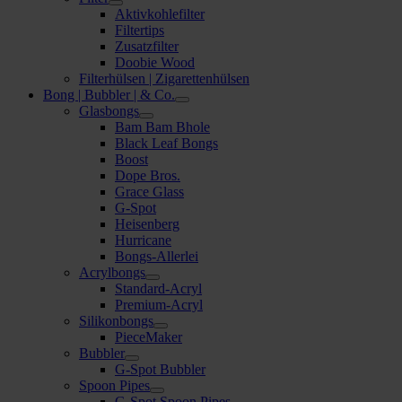
Aktivkohlefilter
Filtertips
Zusatzfilter
Doobie Wood
Filterhülsen | Zigarettenhülsen
Bong | Bubbler | & Co.
Glasbongs
Bam Bam Bhole
Black Leaf Bongs
Boost
Dope Bros.
Grace Glass
G-Spot
Heisenberg
Hurricane
Bongs-Allerlei
Acrylbongs
Standard-Acryl
Premium-Acryl
Silikonbongs
PieceMaker
Bubbler
G-Spot Bubbler
Spoon Pipes
G-Spot Spoon Pipes