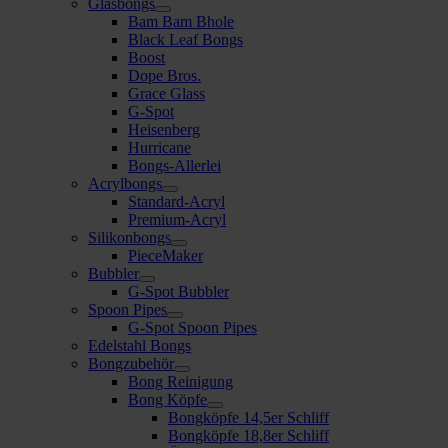
Glasbongs
Bam Bam Bhole
Black Leaf Bongs
Boost
Dope Bros.
Grace Glass
G-Spot
Heisenberg
Hurricane
Bongs-Allerlei
Acrylbongs
Standard-Acryl
Premium-Acryl
Silikonbongs
PieceMaker
Bubbler
G-Spot Bubbler
Spoon Pipes
G-Spot Spoon Pipes
Edelstahl Bongs
Bongzubehör
Bong Reinigung
Bong Köpfe
Bongköpfe 14,5er Schliff
Bongköpfe 18,8er Schliff