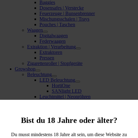
Baggies
Dosensafes | Verstecke
Feuerzeuge | Bunsenbrenner
Mischungsschalen | Trays
Pouches | Taschen
Waagen
Digitalwaagen
Federwaagen
Extraktion | Verarbeitung
Extraktoren
Pressen
Zigarettenroller | Stopfgeräte
Growshop
Beleuchtung
LED Beleuchtung
HortiOne
SANlight LED
Leuchtmittel | Neonröhren
Belüftung | & Co.
Aktivkohlefilter GROW
Geruchsneutralisation
Bist du 18 Jahre oder älter?
Formteile Lüftung
Ventilatoren
Bewässerung
Du musst mindestens 18 Jahre alt sein, um diese Website zu
AutoPot