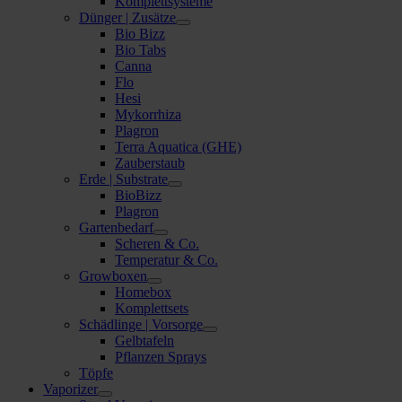
Komplettsysteme
Dünger | Zusätze
Bio Bizz
Bio Tabs
Canna
Flo
Hesi
Mykorrhiza
Plagron
Terra Aquatica (GHE)
Zauberstaub
Erde | Substrate
BioBizz
Plagron
Gartenbedarf
Scheren & Co.
Temperatur & Co.
Growboxen
Homebox
Komplettsets
Schädlinge | Vorsorge
Gelbtafeln
Pflanzen Sprays
Töpfe
Vaporizer