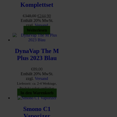
Komplettset
Ursprünglicher
Aktueller
€
348,00
€
244,90
Preis
Preis
Enthält 20% MwSt.
war:
ist:
zzgl.
Versand
€348,00
€244,90.
Weiterlesen
DynaVap The M
Plus 2023 Blau
€
89,00
Enthält 20% MwSt.
zzgl.
Versand
Lieferzeit: ca. 2-4 Werktage,
Produkt sofort verfügbar
In den Warenkorb
Smono C1
Vaporizer