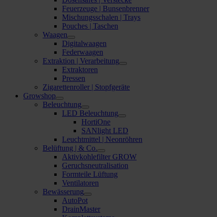
Feuerzeuge | Bunsenbrenner
Mischungsschalen | Trays
Pouches | Taschen
Waagen
Digitalwaagen
Federwaagen
Extraktion | Verarbeitung
Extraktoren
Pressen
Zigarettenroller | Stopfgeräte
Growshop
Beleuchtung
LED Beleuchtung
HortiOne
SANlight LED
Leuchtmittel | Neonröhren
Belüftung | & Co.
Aktivkohlefilter GROW
Geruchsneutralisation
Formteile Lüftung
Ventilatoren
Bewässerung
AutoPot
DrainMaster