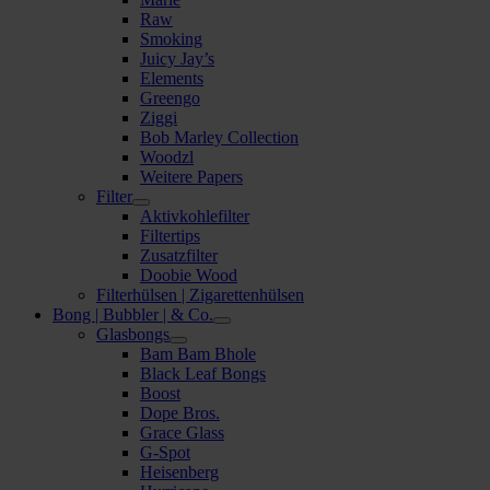
Raw
Smoking
Juicy Jay’s
Elements
Greengo
Ziggi
Bob Marley Collection
Woodzl
Weitere Papers
Filter
Aktivkohlefilter
Filtertips
Zusatzfilter
Doobie Wood
Filterhülsen | Zigarettenhülsen
Bong | Bubbler | & Co.
Glasbongs
Bam Bam Bhole
Black Leaf Bongs
Boost
Dope Bros.
Grace Glass
G-Spot
Heisenberg