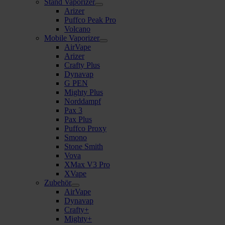
Stand Vaporizer
Arizer
Puffco Peak Pro
Volcano
Mobile Vaporizer
AirVape
Arizer
Crafty Plus
Dynavap
G PEN
Mighty Plus
Norddampf
Pax 3
Pax Plus
Puffco Proxy
Smono
Stone Smith
Vova
XMax V3 Pro
XVape
Zubehör
AirVape
Dynavap
Crafty+
Mighty+