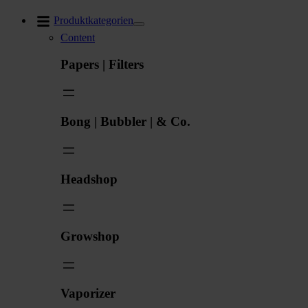
Zum
Produktkategorien
Inhalt
Content
springen
Papers | Filters
Bong | Bubbler | & Co.
Headshop
Growshop
Vaporizer