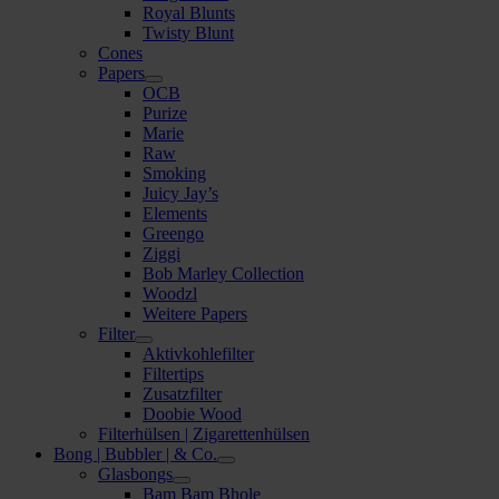
Royal Blunts
Twisty Blunt
Cones
Papers
OCB
Purize
Marie
Raw
Smoking
Juicy Jay’s
Elements
Greengo
Ziggi
Bob Marley Collection
Woodzl
Weitere Papers
Filter
Aktivkohlefilter
Filtertips
Zusatzfilter
Doobie Wood
Filterhülsen | Zigarettenhülsen
Bong | Bubbler | & Co.
Glasbongs
Bam Bam Bhole