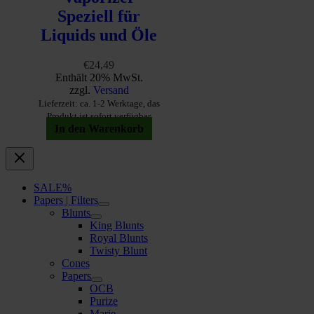
Speziell für
Liquids und Öle
€
24,49
Enthält 20% MwSt.
zzgl.
Versand
Lieferzeit: ca. 1-2 Werktage, das
Produkt ist sofort verfügbar
In den Warenkorb
SALE%
Papers | Filters
Blunts
King Blunts
Royal Blunts
Twisty Blunt
Cones
Papers
OCB
Purize
Marie