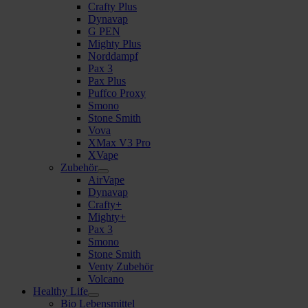
Crafty Plus
Dynavap
G PEN
Mighty Plus
Norddampf
Pax 3
Pax Plus
Puffco Proxy
Smono
Stone Smith
Vova
XMax V3 Pro
XVape
Zubehör
AirVape
Dynavap
Crafty+
Mighty+
Pax 3
Smono
Stone Smith
Venty Zubehör
Volcano
Healthy Life
Bio Lebensmittel