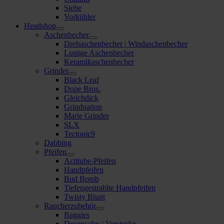
Siebe
Vorkühler
Headshop
Aschenbecher
Drehaschenbecher | Windaschenbecher
Lustige Aschenbecher
Keramikaschenbecher
Grinder
Black Leaf
Dope Bros.
Gleichdick
Grindnation
Marie Grinder
SLX
Tectonic9
Dabbing
Pfeifen
Actitube-Pfeifen
Handpfeifen
Bud Bomb
Tiefengestrahlte Handpfeifen
Twisty Blunt
Raucherzubehör
Baggies
Dosensafes | Verstecke