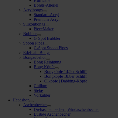
Hurricane
Bongs-Allerlei
Acrylbongs
Standard-Acryl
Premium-Acryl
Silikonbongs
PieceMaker
Bubbler
G-Spot Bubbler
Spoon Pipes
G-Spot Spoon Pipes
Edelstahl Bongs
Bongzubehör
Bong Reinigung
Bong Köpfe
Bongköpfe 14,5er Schliff
Bongköpfe 18,8er Schliff
Ölköpfe | Dabbing-Köpfe
Chillum
Siebe
Vorkühler
Headshop
Aschenbecher
Drehaschenbecher | Windaschenbecher
Lustige Aschenbecher