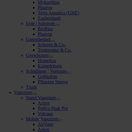
Mykorrhiza
Plagron
Terra Aquatica (GHE)
Zauberstaub
Erde | Substrate
BioBizz
Plagron
Gartenbedarf
Scheren & Co.
Temperatur & Co.
Growboxen
Homebox
Komplettsets
Schädlinge | Vorsorge
Gelbtafeln
Pflanzen Sprays
Töpfe
Vaporizer
Stand Vaporizer
Arizer
Puffco Peak Pro
Volcano
Mobile Vaporizer
AirVape
Arizer