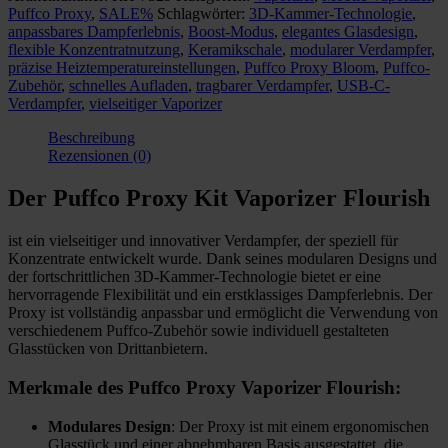
Puffco Proxy
,
SALE%
Schlagwörter:
3D-Kammer-Technologie
,
Kit
anpassbares Dampferlebnis
,
Boost-Modus
,
elegantes Glasdesign
,
Vaporizer
flexible Konzentratnutzung
,
Keramikschale
,
modularer Verdampfer
,
Flourish
präzise Heiztemperatureinstellungen
,
Puffco Proxy Bloom
,
Puffco-
Menge
Zubehör
,
schnelles Aufladen
,
tragbarer Verdampfer
,
USB-C-
Verdampfer
,
vielseitiger Vaporizer
Beschreibung
Rezensionen (0)
Der
Puffco Proxy Kit Vaporizer Flourish
ist ein vielseitiger und innovativer Verdampfer, der speziell für
Konzentrate entwickelt wurde. Dank seines modularen Designs und
der fortschrittlichen 3D-Kammer-Technologie bietet er eine
hervorragende Flexibilität und ein erstklassiges Dampferlebnis. Der
Proxy ist vollständig anpassbar und ermöglicht die Verwendung von
verschiedenem Puffco-Zubehör sowie individuell gestalteten
Glasstücken von Drittanbietern.
Merkmale des Puffco Proxy Vaporizer Flourish:
Modulares Design
: Der Proxy ist mit einem ergonomischen
Glasstück und einer abnehmbaren Basis ausgestattet, die