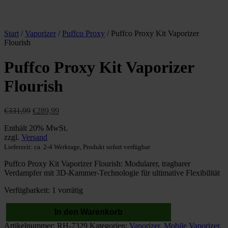
Start
/
Vaporizer
/
Puffco Proxy
/ Puffco Proxy Kit Vaporizer
Flourish
Puffco Proxy Kit Vaporizer
Flourish
Ursprünglicher
Aktueller
€
331,99
€
289,99
Preis
Preis
Enthält 20% MwSt.
war:
ist:
zzgl.
Versand
€331,99
€289,99.
Lieferzeit: ca. 2-4 Werktage, Produkt sofort verfügbar
Puffco Proxy Kit Vaporizer Flourish: Modularer, tragbarer
Verdampfer mit 3D-Kammer-Technologie für ultimative Flexibilität
Verfügbarkeit:
1 vorrätig
In den Warenkorb
Puffco
Artikelnummer:
RH-7329
Kategorien:
Vaporizer
,
Mobile Vaporizer
,
Proxy