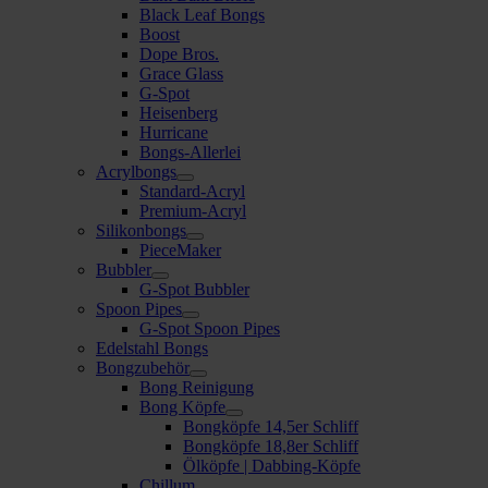
Black Leaf Bongs
Boost
Dope Bros.
Grace Glass
G-Spot
Heisenberg
Hurricane
Bongs-Allerlei
Acrylbongs
Standard-Acryl
Premium-Acryl
Silikonbongs
PieceMaker
Bubbler
G-Spot Bubbler
Spoon Pipes
G-Spot Spoon Pipes
Edelstahl Bongs
Bongzubehör
Bong Reinigung
Bong Köpfe
Bongköpfe 14,5er Schliff
Bongköpfe 18,8er Schliff
Ölköpfe | Dabbing-Köpfe
Chillum