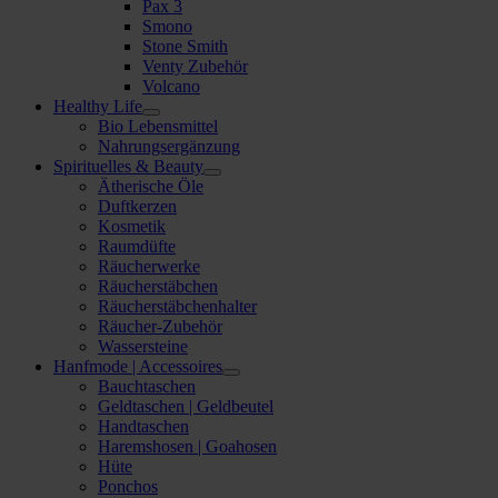
Pax 3
Smono
Stone Smith
Venty Zubehör
Volcano
Healthy Life
Bio Lebensmittel
Nahrungsergänzung
Spirituelles & Beauty
Ätherische Öle
Duftkerzen
Kosmetik
Raumdüfte
Räucherwerke
Räucherstäbchen
Räucherstäbchenhalter
Räucher-Zubehör
Wassersteine
Hanfmode | Accessoires
Bauchtaschen
Geldtaschen | Geldbeutel
Handtaschen
Haremshosen | Goahosen
Hüte
Ponchos