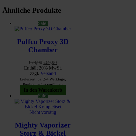
Ähnliche Produkte
Sale!
Puffco Proxy 3D
Chamber
Ursprünglicher
Aktueller
€
79,90
€
69,90
Preis
Preis
Enthält 20% MwSt.
war:
ist:
zzgl.
Versand
€79,90
€69,90.
Lieferzeit: ca. 2-4 Werktage,
Produkt sofort verfügbar
In den Warenkorb
Sale!
Nicht vorrätig
Mighty Vaporizer
Storz & Bickel