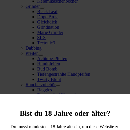
Keramikaschenbecher
Grinder
Black Leaf
Dope Bros.
Gleichdick
Grindnation
Marie Grinder
SLX
Tectonic9
Dabbing
Pfeifen
Actitube-Pfeifen
Handpfeifen
Bud Bomb
Tiefengestrahlte Handpfeifen
Twisty Blunt
Raucherzubehör
Baggies
Dosensafes | Verstecke
Feuerzeuge | Bunsenbrenner
Mischungsschalen | Trays
Pouches | Taschen
Bist du 18 Jahre oder älter?
Waagen
Digitalwaagen
Federwaagen
Du musst mindestens 18 Jahre alt sein, um diese Website zu