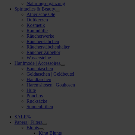
Nahrungsergänzung
Spirituelles & Beauty
Ätherische Öle
Duftkerzen
Kosmetik
Raumdüfte
Räucherwerke
Räucherstäbchen
Räucherstäbchenhalter
Räucher-Zubehör
Wassersteine
Hanfmode | Accessoires
Bauchtaschen
Geldtaschen | Geldbeutel
Handtaschen
Haremshosen | Goahosen
Hüte
Ponchos
Rucksäcke
Sonnenbrillen
SALE%
Papers | Filters
Blunts
King Blunts