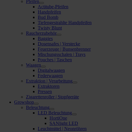
Pfeifen
Actitube-Pfeifen
Handpfeifen
Bud Bomb
Tiefengestrahlte Handpfeifen
Twisty Blunt
Raucherzubehör
Baggies
Dosensafes | Verstecke
Feuerzeuge | Bunsenbrenner
Mischungsschalen | Trays
Pouches | Taschen
Waagen
Digitalwaagen
Federwaagen
Extraktion | Verarbeitung
Extraktoren
Pressen
Zigarettenroller | Stopfgeräte
Growshop
Beleuchtung
LED Beleuchtung
HortiOne
SANlight LED
Leuchtmittel | Neonröhren