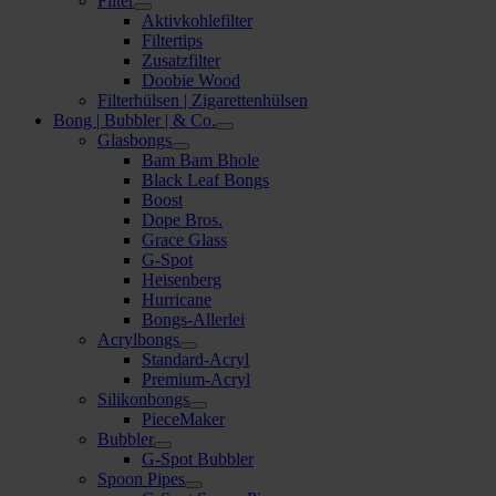
Filter
Aktivkohlefilter
Filtertips
Zusatzfilter
Doobie Wood
Filterhülsen | Zigarettenhülsen
Bong | Bubbler | & Co.
Glasbongs
Bam Bam Bhole
Black Leaf Bongs
Boost
Dope Bros.
Grace Glass
G-Spot
Heisenberg
Hurricane
Bongs-Allerlei
Acrylbongs
Standard-Acryl
Premium-Acryl
Silikonbongs
PieceMaker
Bubbler
G-Spot Bubbler
Spoon Pipes