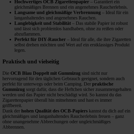
Hochwertiges OCB Zigarettenpapier
– Garantiert ein
gleichmäßiges Brennen und ein angenehmes Raucherlebnis.
Langsame und gleichmäßige Verbrennung
– Ideal für ein
langanhaltendes und angenehmes Rauchen.
Langlebigkeit und Stabilität
– Das stabile Papier ist robust
und lässt sich problemlos handhaben, ohne zu reißen oder
abzuflammen.
Perfekt für DIY-Raucher
– Ideal für alle, die ihre Zigaretten
selbst drehen möchten und Wert auf ein erstklassiges Produkt
legen.
Praktisch und vielseitig
Die
OCB Blau Doppelt mit Gummizug
sind nicht nur
hervorragend für den täglichen Gebrauch geeignet, sondern auch
perfekt für unterwegs oder beim Camping. Der
praktische
Gummizug
sorgt dafür, dass die Heftchen sicher zusammengehalten
werden und das Papier nicht beschädigt wird. So kannst du das
Zigarettenpapier überall hin mitnehmen und hast es immer
griffbereit.
Dank der
hohen Qualität des OCB-Papiers
kannst du dich auf ein
gleichmäßiges und langanhaltendes Raucherlebnis freuen – ganz
ohne unangenehme Abbrechungen oder ungleichmäßiges
Abbrennen.