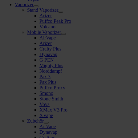
Vaporizer
Stand Vaporizer
Arizer
Puffco Peak Pro
Volcano
Mobile Vaporizer
AirVape
Arizer
Crafty Plus
Dynavap
G PEN
Mighty Plus
Norddampf
Pax 3
Pax Plus
Puffco Proxy
Smono
Stone Smith
Vova
XMax V3 Pro
XVape
Zubehör
AirVape
Dynavap
Crafty+