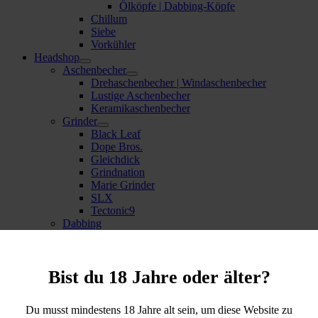
Ölköpfe | Dabbing-Köpfe
Chillum
Siebe
Vorkühler
Headshop
Aschenbecher
Drehaschenbecher | Windaschenbecher
Lustige Aschenbecher
Keramikaschenbecher
Grinder
Black Leaf
Dope Bros.
Gleichdick
Grindnation
Marie Grinder
SLX
Tectonic9
Dabbing
Pfeifen
Actitube-Pfeifen
Handpfeifen
Bist du 18 Jahre oder älter?
Bud Bomb
Tiefengestrahlte Handpfeifen
Twisty Blunt
Du musst mindestens 18 Jahre alt sein, um diese Website zu
Raucherzubehör