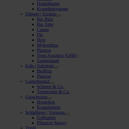
DrainMaster
Komplettsysteme
Dünger | Zusätze
Bio Bizz
Bio Tabs
Canna
Flo
Hesi
Mykorrhiza
Plagron
Terra Aquatica (GHE)
Zauberstaub
Erde | Substrate
BioBizz
Plagron
Gartenbedarf
Scheren & Co.
Temperatur & Co.
Growboxen
Homebox
Komplettsets
Schädlinge | Vorsorge
Gelbtafeln
Pflanzen Sprays
Töpfe