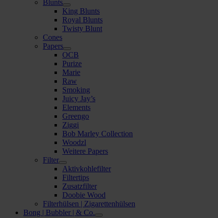
Blunts
King Blunts
Royal Blunts
Twisty Blunt
Cones
Papers
OCB
Purize
Marie
Raw
Smoking
Juicy Jay’s
Elements
Greengo
Ziggi
Bob Marley Collection
Woodzl
Weitere Papers
Filter
Aktivkohlefilter
Filtertips
Zusatzfilter
Doobie Wood
Filterhülsen | Zigarettenhülsen
Bong | Bubbler | & Co.