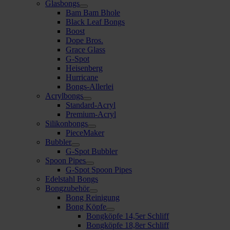
Glasbongs
Bam Bam Bhole
Black Leaf Bongs
Boost
Dope Bros.
Grace Glass
G-Spot
Heisenberg
Hurricane
Bongs-Allerlei
Acrylbongs
Standard-Acryl
Premium-Acryl
Silikonbongs
PieceMaker
Bubbler
G-Spot Bubbler
Spoon Pipes
G-Spot Spoon Pipes
Edelstahl Bongs
Bongzubehör
Bong Reinigung
Bong Köpfe
Bongköpfe 14,5er Schliff
Bongköpfe 18,8er Schliff