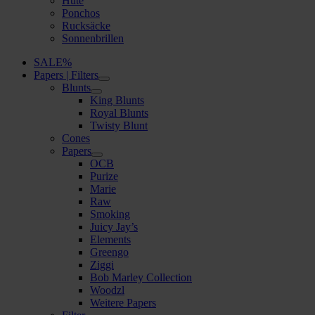
Hüte
Ponchos
Rucksäcke
Sonnenbrillen
SALE%
Papers | Filters
Blunts
King Blunts
Royal Blunts
Twisty Blunt
Cones
Papers
OCB
Purize
Marie
Raw
Smoking
Juicy Jay’s
Elements
Greengo
Ziggi
Bob Marley Collection
Woodzl
Weitere Papers