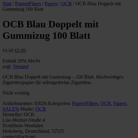
Start
/
Papers|Filters
/
Papers
/
OCB
/ OCB Blau Doppelt mit
Gummizug 100 Blatt
OCB Blau Doppelt mit
Gummizug 100 Blatt
Ursprünglicher
Aktueller
€
1,50
€
0,89
Preis
Preis
Enthält 20% MwSt.
war:
ist:
zzgl.
Versand
€1,50
€0,89.
OCB Blau Doppelt mit Gummizug – 100 Blatt. Hochwertiges
Zigarettenpapier für selbstgedrehte Zigaretten.
Nicht vorrätig
Artikelnummer:
03026
Kategorien:
Papers|Filters
,
OCB
,
Papers
,
SALE%
Marke:
OCB
Hersteller:
OCB
Lise-Meitner-Straße 4
Nordrhein-Westfalen
Heinsberg, Deutschland, 52525
contact@ocb.net