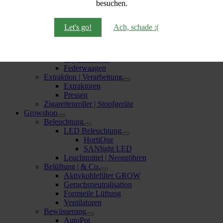
besuchen.
Baggies
Dosensafes | Verstecke
Feuerzeuge | Bunsenbrenner
Let's go!
Ach, schade :(
Mischungsschalen | Trays
Pouches | Taschen
Waagen
Digitalwaagen
Federwaagen
Extraktion | Verarbeitung
Extraktoren
Pressen
Zigarettenroller | Stopfgeräte
Growshop
Beleuchtung
LED Beleuchtung
HortiOne
SANlight LED
Leuchtmittel | Neonröhren
Belüftung | & Co.
Aktivkohlefilter GROW
Geruchsneutralisation
Formteile Lüftung
Ventilatoren
Bewässerung
AutoPot