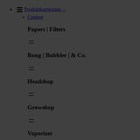
Zum
Produktkategorien
Inhalt
Content
springen
Papers | Filters
Bong | Bubbler | & Co.
Headshop
Growshop
Vaporizer