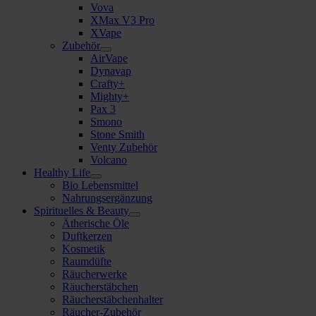
Vova
XMax V3 Pro
XVape
Zubehör
AirVape
Dynavap
Crafty+
Mighty+
Pax 3
Smono
Stone Smith
Venty Zubehör
Volcano
Healthy Life
Bio Lebensmittel
Nahrungsergänzung
Spirituelles & Beauty
Ätherische Öle
Duftkerzen
Kosmetik
Raumdüfte
Räucherwerke
Räucherstäbchen
Räucherstäbchenhalter
Räucher-Zubehör