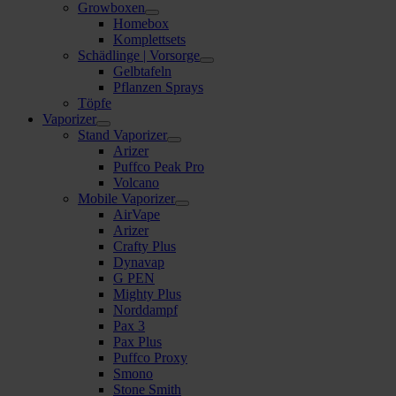
Growboxen
Homebox
Komplettsets
Schädlinge | Vorsorge
Gelbtafeln
Pflanzen Sprays
Töpfe
Vaporizer
Stand Vaporizer
Arizer
Puffco Peak Pro
Volcano
Mobile Vaporizer
AirVape
Arizer
Crafty Plus
Dynavap
G PEN
Mighty Plus
Norddampf
Pax 3
Pax Plus
Puffco Proxy
Smono
Stone Smith