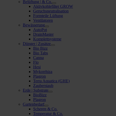
Belüftung | & Co.
Aktivkohlefilter GROW
Geruchsneutralisation
Formteile Lüftung
Ventilatoren
Bewässerung
AutoPot
DrainMaster
Komplettsysteme
Dünger | Zusätze
Bio Bizz
Bio Tabs
Canna
Flo
Hesi
Mykorrhiza
Plagron
Terra Aquatica (GHE)
Zauberstaub
Erde | Substrate
BioBizz
Plagron
Gartenbedarf
Scheren & Co.
Temperatur & Co.