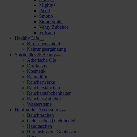
Mighty+
Pax 3
Smono
Stone Smith
Venty Zubehör
Volcano
Healthy Life
Bio Lebensmittel
Nahrungsergänzung
Spirituelles & Beauty
Ätherische Öle
Duftkerzen
Kosmetik
Raumdüfte
Räucherwerke
Räucherstäbchen
Räucherstäbchenhalter
Räucher-Zubehör
Wassersteine
Hanfmode | Accessoires
Bauchtaschen
Geldtaschen | Geldbeutel
Handtaschen
Haremshosen | Goahosen