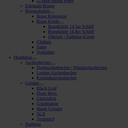
G-Spot Spoon Pipes
Edelstahl Bongs
Bongzubehör
Bong Reinigung
Bong Köpfe
Bongköpfe 14,5er Schliff
Bongköpfe 18,8er Schliff
Ölköpfe | Dabbing-Köpfe
Chillum
Siebe
Vorkühler
Headshop
Aschenbecher
Drehaschenbecher | Windaschenbecher
Lustige Aschenbecher
Keramikaschenbecher
Grinder
Black Leaf
Dope Bros.
Gleichdick
Grindnation
Marie Grinder
SLX
Tectonic9
Dabbing