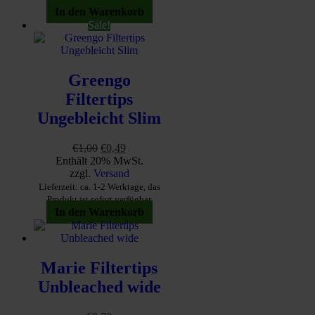
In den Warenkorb
Sale!
Greengo
Filtertips
Ungebleicht Slim
Ursprünglicher
Aktueller
€
1,00
€
0,49
Preis
Preis
Enthält 20% MwSt.
war:
ist:
zzgl.
Versand
€1,00
€0,49.
Lieferzeit: ca. 1-2 Werktage, das
Produkt ist sofort verfügbar
In den Warenkorb
Marie Filtertips
Unbleached wide