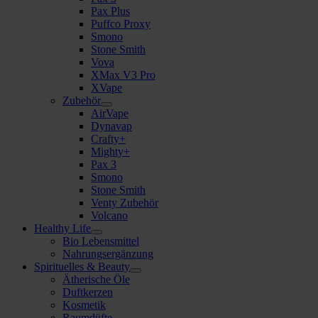
Pax Plus
Puffco Proxy
Smono
Stone Smith
Vova
XMax V3 Pro
XVape
Zubehör
AirVape
Dynavap
Crafty+
Mighty+
Pax 3
Smono
Stone Smith
Venty Zubehör
Volcano
Healthy Life
Bio Lebensmittel
Nahrungsergänzung
Spirituelles & Beauty
Ätherische Öle
Duftkerzen
Kosmetik
Raumdüfte