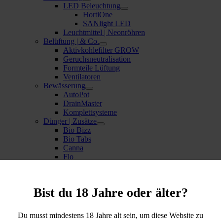
LED Beleuchtung
HortiOne
SANlight LED
Leuchtmittel | Neonröhren
Belüftung | & Co.
Aktivkohlefilter GROW
Geruchsneutralisation
Formteile Lüftung
Ventilatoren
Bewässerung
AutoPot
DrainMaster
Komplettsysteme
Dünger | Zusätze
Bio Bizz
Bio Tabs
Canna
Flo
Hesi
Mykorrhiza
Plagron
Bist du 18 Jahre oder älter?
Terra Aquatica (GHE)
Zauberstaub
Erde | Substrate
Du musst mindestens 18 Jahre alt sein, um diese Website zu
BioBizz