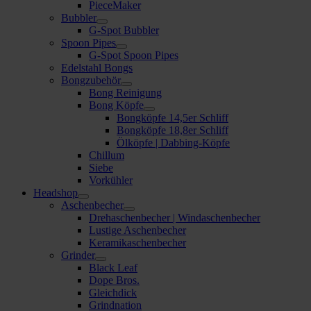
PieceMaker
Bubbler
G-Spot Bubbler
Spoon Pipes
G-Spot Spoon Pipes
Edelstahl Bongs
Bongzubehör
Bong Reinigung
Bong Köpfe
Bongköpfe 14,5er Schliff
Bongköpfe 18,8er Schliff
Ölköpfe | Dabbing-Köpfe
Chillum
Siebe
Vorkühler
Headshop
Aschenbecher
Drehaschenbecher | Windaschenbecher
Lustige Aschenbecher
Keramikaschenbecher
Grinder
Black Leaf
Dope Bros.
Gleichdick
Grindnation