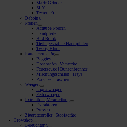
Marie Grinder
SLX
Tectonic9
Dabbing
Pfeifen
Actitube-Pfeifen
Handpfeifen
Bud Bomb
Tiefengestrahlte Handpfeifen
Twisty Blunt
Raucherzubehör
Baggies
Dosensafes | Verstecke
Feuerzeuge | Bunsenbrenner
Mischungsschalen | Trays
Pouches | Taschen
Waagen
Digitalwaagen
Federwaagen
Extraktion | Verarbeitung
Extraktoren
Pressen
Zigarettenroller | Stopfgeräte
Growshop
Beleuchtung