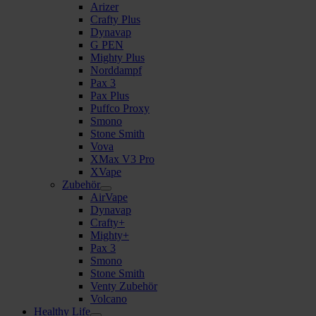
Arizer
Crafty Plus
Dynavap
G PEN
Mighty Plus
Norddampf
Pax 3
Pax Plus
Puffco Proxy
Smono
Stone Smith
Vova
XMax V3 Pro
XVape
Zubehör
AirVape
Dynavap
Crafty+
Mighty+
Pax 3
Smono
Stone Smith
Venty Zubehör
Volcano
Healthy Life