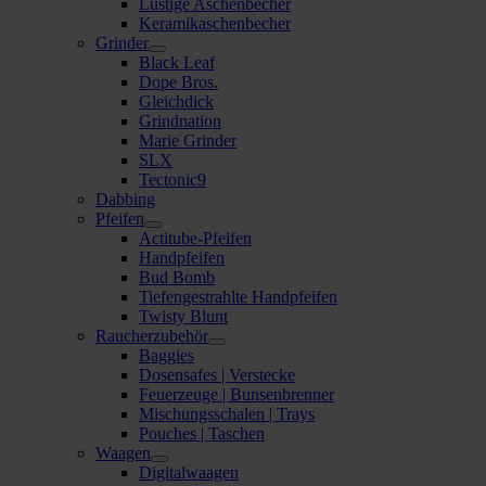
Lustige Aschenbecher
Keramikaschenbecher
Grinder
Black Leaf
Dope Bros.
Gleichdick
Grindnation
Marie Grinder
SLX
Tectonic9
Dabbing
Pfeifen
Actitube-Pfeifen
Handpfeifen
Bud Bomb
Tiefengestrahlte Handpfeifen
Twisty Blunt
Raucherzubehör
Baggies
Dosensafes | Verstecke
Feuerzeuge | Bunsenbrenner
Mischungsschalen | Trays
Pouches | Taschen
Waagen
Digitalwaagen