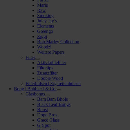
Marie
Raw
Smoking
Juicy Jay’s
Elements
Greengo
Ziggi
Bob Marley Collection
Woodzl
Weitere Papers
Filter
Aktivkohlefilter
Filtertips
Zusatzfilter
Doobie Wood
Filterhülsen | Zigarettenhülsen
Bong | Bubbler | & Co.
Glasbongs
Bam Bam Bhole
Black Leaf Bongs
Boost
Dope Bros.
Grace Glass
G-Spot