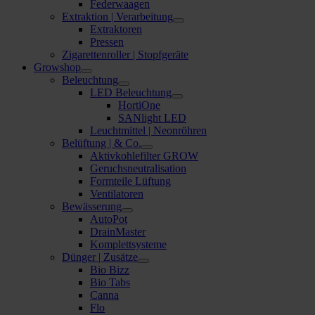
Federwaagen
Extraktion | Verarbeitung
Extraktoren
Pressen
Zigarettenroller | Stopfgeräte
Growshop
Beleuchtung
LED Beleuchtung
HortiOne
SANlight LED
Leuchtmittel | Neonröhren
Belüftung | & Co.
Aktivkohlefilter GROW
Geruchsneutralisation
Formteile Lüftung
Ventilatoren
Bewässerung
AutoPot
DrainMaster
Komplettsysteme
Dünger | Zusätze
Bio Bizz
Bio Tabs
Canna
Flo