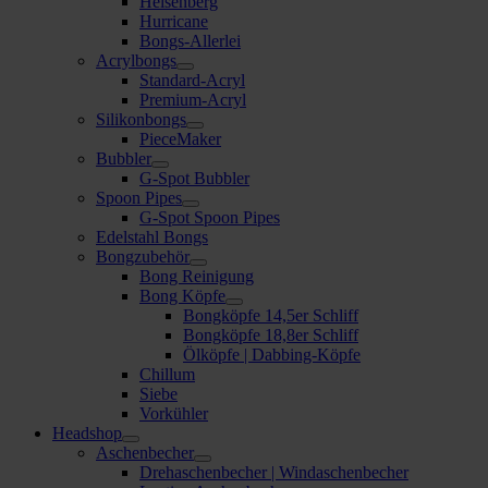
Heisenberg
Hurricane
Bongs-Allerlei
Acrylbongs
Standard-Acryl
Premium-Acryl
Silikonbongs
PieceMaker
Bubbler
G-Spot Bubbler
Spoon Pipes
G-Spot Spoon Pipes
Edelstahl Bongs
Bongzubehör
Bong Reinigung
Bong Köpfe
Bongköpfe 14,5er Schliff
Bongköpfe 18,8er Schliff
Ölköpfe | Dabbing-Köpfe
Chillum
Siebe
Vorkühler
Headshop
Aschenbecher
Drehaschenbecher | Windaschenbecher