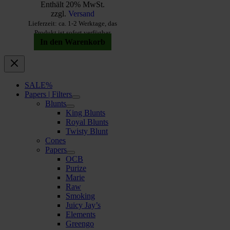
Enthält 20% MwSt.
zzgl.
Versand
Lieferzeit: ca. 1-2 Werktage, das
Produkt ist sofort verfügbar
In den Warenkorb
SALE%
Papers | Filters
Blunts
King Blunts
Royal Blunts
Twisty Blunt
Cones
Papers
OCB
Purize
Marie
Raw
Smoking
Juicy Jay’s
Elements
Greengo