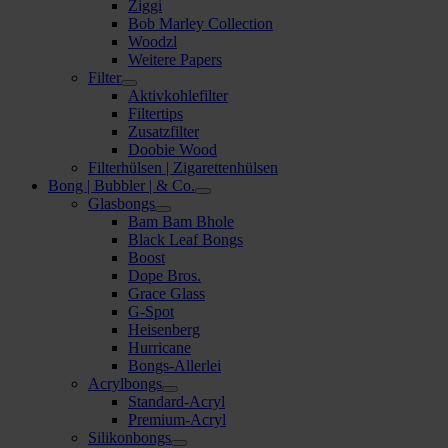
Ziggi
Bob Marley Collection
Woodzl
Weitere Papers
Filter
Aktivkohlefilter
Filtertips
Zusatzfilter
Doobie Wood
Filterhülsen | Zigarettenhülsen
Bong | Bubbler | & Co.
Glasbongs
Bam Bam Bhole
Black Leaf Bongs
Boost
Dope Bros.
Grace Glass
G-Spot
Heisenberg
Hurricane
Bongs-Allerlei
Acrylbongs
Standard-Acryl
Premium-Acryl
Silikonbongs