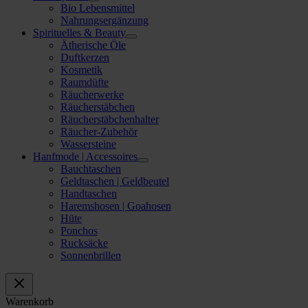
Bio Lebensmittel
Nahrungsergänzung
Spirituelles & Beauty
Ätherische Öle
Duftkerzen
Kosmetik
Raumdüfte
Räucherwerke
Räucherstäbchen
Räucherstäbchenhalter
Räucher-Zubehör
Wassersteine
Hanfmode | Accessoires
Bauchtaschen
Geldtaschen | Geldbeutel
Handtaschen
Haremshosen | Goahosen
Hüte
Ponchos
Rucksäcke
Sonnenbrillen
Warenkorb