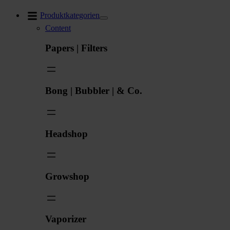
Zum
Produktkategorien
Inhalt
Content
springen
Papers | Filters
Bong | Bubbler | & Co.
Headshop
Growshop
Vaporizer