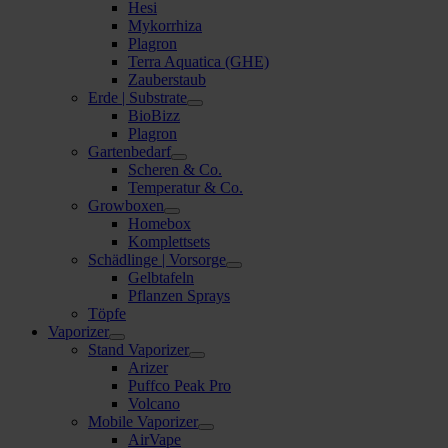
Hesi
Mykorrhiza
Plagron
Terra Aquatica (GHE)
Zauberstaub
Erde | Substrate
BioBizz
Plagron
Gartenbedarf
Scheren & Co.
Temperatur & Co.
Growboxen
Homebox
Komplettsets
Schädlinge | Vorsorge
Gelbtafeln
Pflanzen Sprays
Töpfe
Vaporizer
Stand Vaporizer
Arizer
Puffco Peak Pro
Volcano
Mobile Vaporizer
AirVape