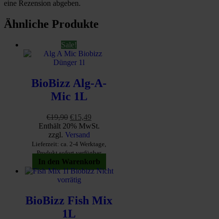
eine Rezension abgeben.
Ähnliche Produkte
Sale!
BioBizz Alg-A-
Mic 1L
Ursprünglicher
Aktueller
€
19,90
€
15,49
Preis
Preis
Enthält 20% MwSt.
war:
ist:
zzgl.
Versand
€19,90
€15,49.
Lieferzeit: ca. 2-4 Werktage,
Produkt sofort verfügbar
In den Warenkorb
Nicht
vorrätig
BioBizz Fish Mix
1L