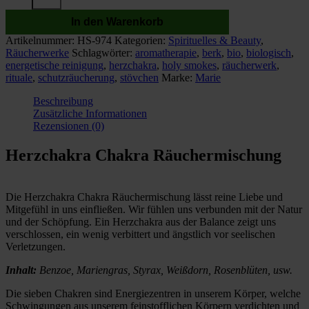
Räuchermischung
In den Warenkorb
Holy
Smokes
Artikelnummer:
HS-974
Kategorien:
Spirituelles & Beauty
,
Hervorragend
Räucherwerke
Schlagwörter:
aromatherapie
,
berk
,
bio
,
biologisch
,
Menge
energetische reinigung
,
herzchakra
,
holy smokes
,
räucherwerk
,
rituale
,
schutzräucherung
,
stövchen
Marke:
Marie
Beschreibung
Zusätzliche Informationen
Rezensionen (0)
Herzchakra Chakra Räuchermischung
Die Herzchakra Chakra Räuchermischung lässt reine Liebe und
Mitgefühl in uns einfließen. Wir fühlen uns verbunden mit der Natur
und der Schöpfung. Ein Herzchakra aus der Balance zeigt uns
verschlossen, ein wenig verbittert und ängstlich vor seelischen
Verletzungen.
Inhalt:
Benzoe, Mariengras, Styrax, Weißdorn, Rosenblüten, usw.
Die sieben Chakren sind Energiezentren in unserem Körper, welche
Schwingungen aus unserem feinstofflichen Körpern verdichten und