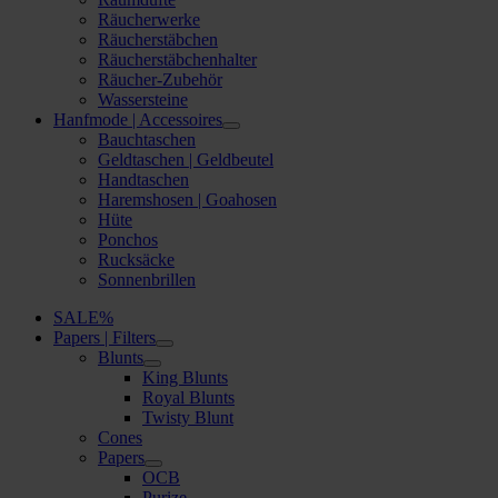
Räucherwerke
Räucherstäbchen
Räucherstäbchenhalter
Räucher-Zubehör
Wassersteine
Hanfmode | Accessoires
Bauchtaschen
Geldtaschen | Geldbeutel
Handtaschen
Haremshosen | Goahosen
Hüte
Ponchos
Rucksäcke
Sonnenbrillen
SALE%
Papers | Filters
Blunts
King Blunts
Royal Blunts
Twisty Blunt
Cones
Papers
OCB
Purize