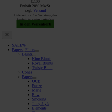
€
2,00
Enthält 20% MwSt.
zzgl.
Versand
Lieferzeit: ca. 1-2 Werktage, das
Produkt ist sofort verfügbar
In den Warenkorb
SALE%
Papers | Filters
Blunts
King Blunts
Royal Blunts
Twisty Blunt
Cones
Papers
OCB
Purize
Marie
Raw
Smoking
Juicy Jay’s
Elements