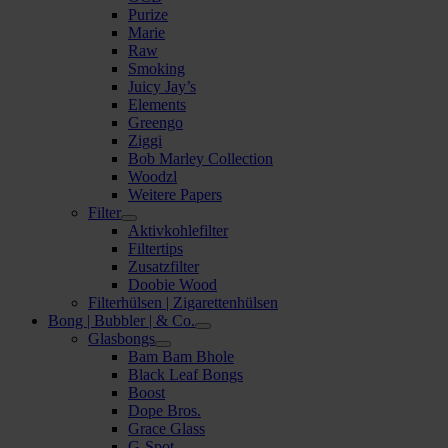
Purize
Marie
Raw
Smoking
Juicy Jay’s
Elements
Greengo
Ziggi
Bob Marley Collection
Woodzl
Weitere Papers
Filter
Aktivkohlefilter
Filtertips
Zusatzfilter
Doobie Wood
Filterhülsen | Zigarettenhülsen
Bong | Bubbler | & Co.
Glasbongs
Bam Bam Bhole
Black Leaf Bongs
Boost
Dope Bros.
Grace Glass
G-Spot