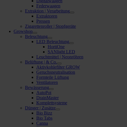
Digitalwaagen
Federwaagen
Extraktion | Verarbeitung
Extraktoren
Pressen
Zigarettenroller | Stopfgeräte
Growshop
Beleuchtung
LED Beleuchtung
HortiOne
SANlight LED
Leuchtmittel | Neonröhren
Belüftung | & Co.
Aktivkohlefilter GROW
Geruchsneutralisation
Formteile Lüftung
Ventilatoren
Bewässerung
AutoPot
DrainMaster
Komplettsysteme
Dünger | Zusätze
Bio Bizz
Bio Tabs
Canna