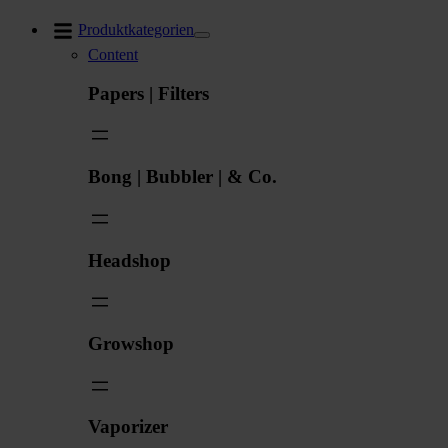
Zum
Produktkategorien
Inhalt
Content
springen
Papers | Filters
Bong | Bubbler | & Co.
Headshop
Growshop
Vaporizer