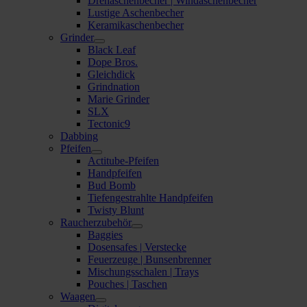
Drehaschenbecher | Windaschenbecher
Lustige Aschenbecher
Keramikaschenbecher
Grinder
Black Leaf
Dope Bros.
Gleichdick
Grindnation
Marie Grinder
SLX
Tectonic9
Dabbing
Pfeifen
Actitube-Pfeifen
Handpfeifen
Bud Bomb
Tiefengestrahlte Handpfeifen
Twisty Blunt
Raucherzubehör
Baggies
Dosensafes | Verstecke
Feuerzeuge | Bunsenbrenner
Mischungsschalen | Trays
Pouches | Taschen
Waagen