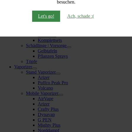
besuchen.
BioBizz
Plagron
Gartenbedarf
Let's go!
Ach, schade :(
Scheren & Co.
Temperatur & Co.
Growboxen
Homebox
Komplettsets
Schädlinge | Vorsorge
Gelbtafeln
Pflanzen Sprays
Töpfe
Vaporizer
Stand Vaporizer
Arizer
Puffco Peak Pro
Volcano
Mobile Vaporizer
AirVape
Arizer
Crafty Plus
Dynavap
G PEN
Mighty Plus
Norddampf