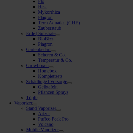
Flo
Hesi
Mykorrhiza
Plagron
Terra Aquatica (GHE)
Zauberstaub
Erde | Substrate
BioBizz
Plagron
Gartenbedarf
Scheren & Co.
Temperatur & Co.
Growboxen
Homebox
Komplettsets
Schädlinge | Vorsorge
Gelbtafeln
Pflanzen Sprays
Töpfe
Vaporizer
Stand Vaporizer
Arizer
Puffco Peak Pro
Volcano
Mobile Vaporizer