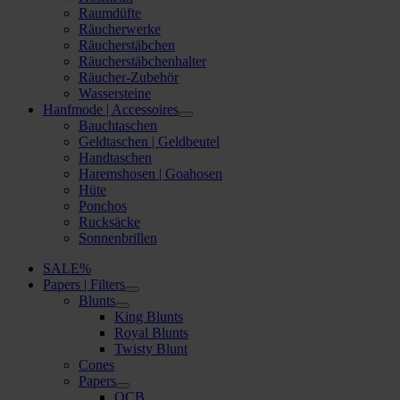
Raumdüfte
Räucherwerke
Räucherstäbchen
Räucherstäbchenhalter
Räucher-Zubehör
Wassersteine
Hanfmode | Accessoires
Bauchtaschen
Geldtaschen | Geldbeutel
Handtaschen
Haremshosen | Goahosen
Hüte
Ponchos
Rucksäcke
Sonnenbrillen
SALE%
Papers | Filters
Blunts
King Blunts
Royal Blunts
Twisty Blunt
Cones
Papers
OCB