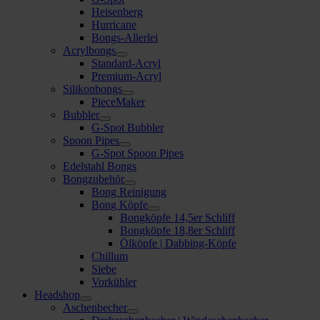
Heisenberg
Hurricane
Bongs-Allerlei
Acrylbongs
Standard-Acryl
Premium-Acryl
Silikonbongs
PieceMaker
Bubbler
G-Spot Bubbler
Spoon Pipes
G-Spot Spoon Pipes
Edelstahl Bongs
Bongzubehör
Bong Reinigung
Bong Köpfe
Bongköpfe 14,5er Schliff
Bongköpfe 18,8er Schliff
Ölköpfe | Dabbing-Köpfe
Chillum
Siebe
Vorkühler
Headshop
Aschenbecher