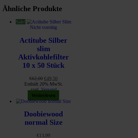
Ähnliche Produkte
Sale!
Nicht vorrätig
Actitube Silber
slim
Aktivkohlefilter
10 x 50 Stück
Ursprünglicher
Aktueller
€
62,00
€
49,50
Preis
Preis
Enthält 20% MwSt.
war:
ist:
zzgl.
Versand
€62,00
€49,50.
Weiterlesen
Doobiewood
normal Size
€
13,99