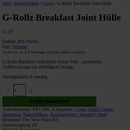
Start
/
Papers|Filters
/
Cones
/ G-Rollz Breakfast Joint Hülle
G-Rollz Breakfast Joint Hülle
€
2,50
Enthält 20% MwSt.
zzgl.
Versand
Lieferzeit: ca. 2-4 Werktage, Produkt sofort verfügbar
G-Rollz Breakfast Joint Hülle Katze Pink – praktische
Aufbewahrung mit auffälligem Design.
Verfügbarkeit:
8 vorrätig
G-
-
+
Rollz
Breakfast
In den Warenkorb
Joint
Hülle
Artikelnummer:
PR1500C
Kategorien:
Cones
,
Dutch Cones
,
Menge
Headshop
,
Papers|Filters
,
Rauchzubehör | Smoker's Stuff
Hersteller:
The New Ways BV
Gyroscoopweg 2N