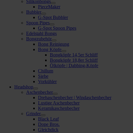
Silikonbongs
PieceMaker
Bubbler
G-Spot Bubbler
Spoon Pipes
G-Spot Spoon Pipes
Edelstahl Bongs
Bongzubehör
Bong Reinigung
Bong Köpfe
Bongköpfe 14,5er Schliff
Bongköpfe 18,8er Schliff
Ölköpfe | Dabbing-Köpfe
Chillum
Siebe
Vorkühler
Headshop
Aschenbecher
Drehaschenbecher | Windaschenbecher
Lustige Aschenbecher
Keramikaschenbecher
Grinder
Black Leaf
Dope Bros.
Gleichdick