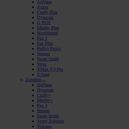
AirVape
Arizer
Crafty Plus
Dynavap
G PEN
Mighty Plus
Norddampf
Pax 3
Pax Plus
Puffco Proxy
Smono
Stone Smith
Vova
XMax V3 Pro
XVape
Zubehör
AirVape
Dynavap
Crafty+
Mighty+
Pax 3
Smono
Stone Smith
Venty Zubehör
Volcano