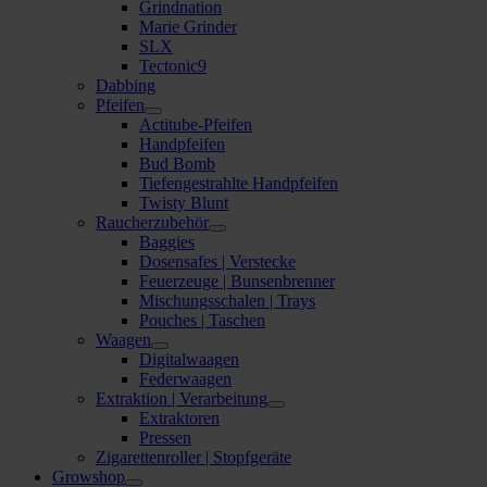
Grindnation
Marie Grinder
SLX
Tectonic9
Dabbing
Pfeifen
Actitube-Pfeifen
Handpfeifen
Bud Bomb
Tiefengestrahlte Handpfeifen
Twisty Blunt
Raucherzubehör
Baggies
Dosensafes | Verstecke
Feuerzeuge | Bunsenbrenner
Mischungsschalen | Trays
Pouches | Taschen
Waagen
Digitalwaagen
Federwaagen
Extraktion | Verarbeitung
Extraktoren
Pressen
Zigarettenroller | Stopfgeräte
Growshop