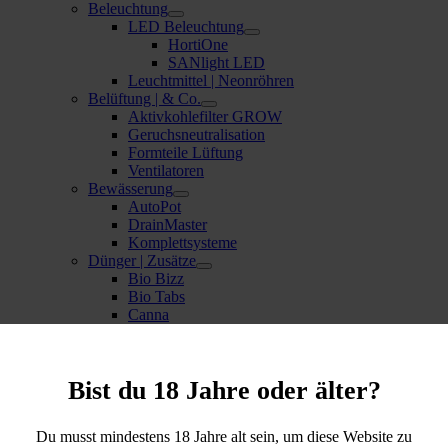
Beleuchtung
LED Beleuchtung
HortiOne
SANlight LED
Leuchtmittel | Neonröhren
Belüftung | & Co.
Aktivkohlefilter GROW
Geruchsneutralisation
Formteile Lüftung
Ventilatoren
Bewässerung
AutoPot
DrainMaster
Komplettsysteme
Dünger | Zusätze
Bio Bizz
Bio Tabs
Canna
Flo
Hesi
Mykorrhiza
Bist du 18 Jahre oder älter?
Plagron
Terra Aquatica (GHE)
Zauberstaub
Du musst mindestens 18 Jahre alt sein, um diese Website zu
Erde | Substrate