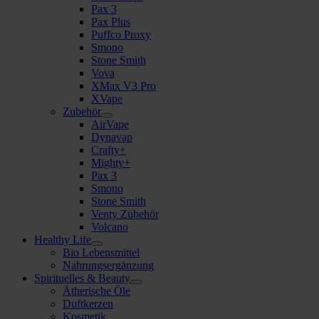
Pax 3
Pax Plus
Puffco Proxy
Smono
Stone Smith
Vova
XMax V3 Pro
XVape
Zubehör
AirVape
Dynavap
Crafty+
Mighty+
Pax 3
Smono
Stone Smith
Venty Zubehör
Volcano
Healthy Life
Bio Lebensmittel
Nahrungsergänzung
Spirituelles & Beauty
Ätherische Öle
Duftkerzen
Kosmetik