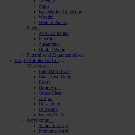
Greengo
Ziggi
Bob Marley Collection
Woodzl
Weitere Papers
Filter
Aktivkohlefilter
Filtertips
Zusatzfilter
Doobie Wood
Filterhülsen | Zigarettenhülsen
Bong | Bubbler | & Co.
Glasbongs
Bam Bam Bhole
Black Leaf Bongs
Boost
Dope Bros.
Grace Glass
G-Spot
Heisenberg
Hurricane
Bongs-Allerlei
Acrylbongs
Standard-Acryl
Premium-Acryl