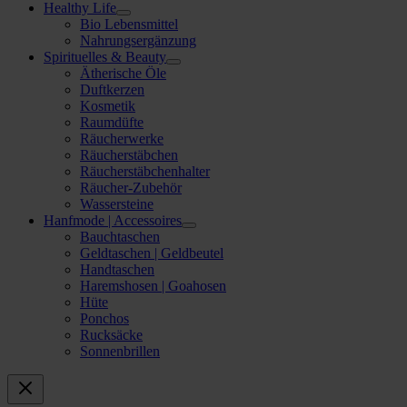
Healthy Life
Bio Lebensmittel
Nahrungsergänzung
Spirituelles & Beauty
Ätherische Öle
Duftkerzen
Kosmetik
Raumdüfte
Räucherwerke
Räucherstäbchen
Räucherstäbchenhalter
Räucher-Zubehör
Wassersteine
Hanfmode | Accessoires
Bauchtaschen
Geldtaschen | Geldbeutel
Handtaschen
Haremshosen | Goahosen
Hüte
Ponchos
Rucksäcke
Sonnenbrillen