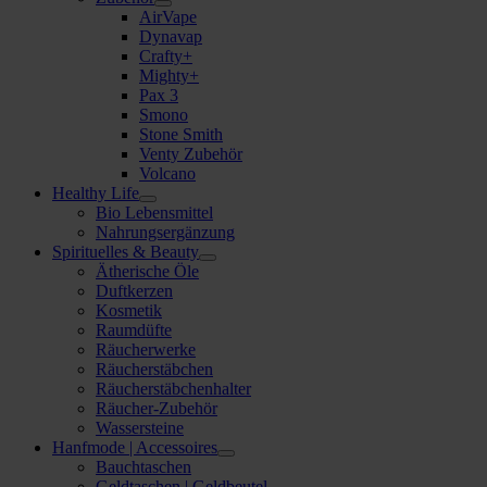
AirVape
Dynavap
Crafty+
Mighty+
Pax 3
Smono
Stone Smith
Venty Zubehör
Volcano
Healthy Life
Bio Lebensmittel
Nahrungsergänzung
Spirituelles & Beauty
Ätherische Öle
Duftkerzen
Kosmetik
Raumdüfte
Räucherwerke
Räucherstäbchen
Räucherstäbchenhalter
Räucher-Zubehör
Wassersteine
Hanfmode | Accessoires
Bauchtaschen
Geldtaschen | Geldbeutel