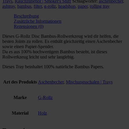
Trays
,
Rauchzubehör | Smoker's Stuff
Schlagwörter:
aschenbecher
,
and
ashtray
,
bambus
,
filter
,
g-rollz
,
headshop
,
paper
,
rolling tray
Ashtray
Innovativ
Beschreibung
Menge
Zusätzliche Informationen
Rezensionen (0)
Dieses G-Rollz Disc Bambus-Rollwerkzeug wird dir helfen, die
besten Joints zu rollen. Es enthält gleichzeitig einen Aschenbecher
sowie einen Papier-Spender.
Da es aus 100% hochwertigem Bambus besteht, ist dieses
Rollwerkzeug leicht und sehr langlebig.
Dieses Tray beinhaltet 100% natürliche Bambus Papers.
Art des Produkts
Aschenbecher
,
Mischungsschalen | Trays
Marke
G-Rollz
Material
Holz