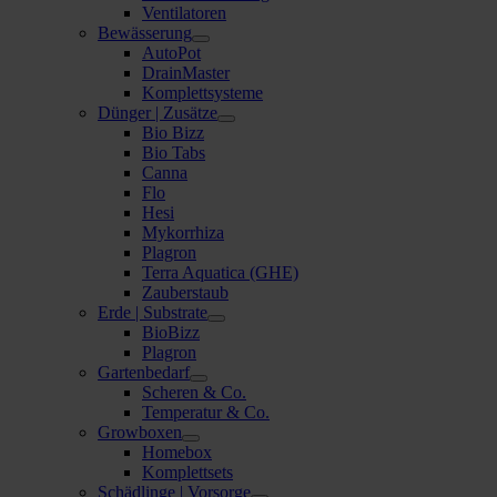
Ventilatoren
Bewässerung
AutoPot
DrainMaster
Komplettsysteme
Dünger | Zusätze
Bio Bizz
Bio Tabs
Canna
Flo
Hesi
Mykorrhiza
Plagron
Terra Aquatica (GHE)
Zauberstaub
Erde | Substrate
BioBizz
Plagron
Gartenbedarf
Scheren & Co.
Temperatur & Co.
Growboxen
Homebox
Komplettsets
Schädlinge | Vorsorge