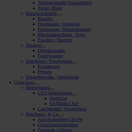
Tiefengestrahlte Handpfeifen
Twisty Blunt
Raucherzubehör
Baggies
Dosensafes | Verstecke
Feuerzeuge | Bunsenbrenner
Mischungsschalen | Trays
Pouches | Taschen
Waagen
Digitalwaagen
Federwaagen
Extraktion | Verarbeitung
Extraktoren
Pressen
Zigarettenroller | Stopfgeräte
Growshop
Beleuchtung
LED Beleuchtung
HortiOne
SANlight LED
Leuchtmittel | Neonröhren
Belüftung | & Co.
Aktivkohlefilter GROW
Geruchsneutralisation
Formteile Lüftung