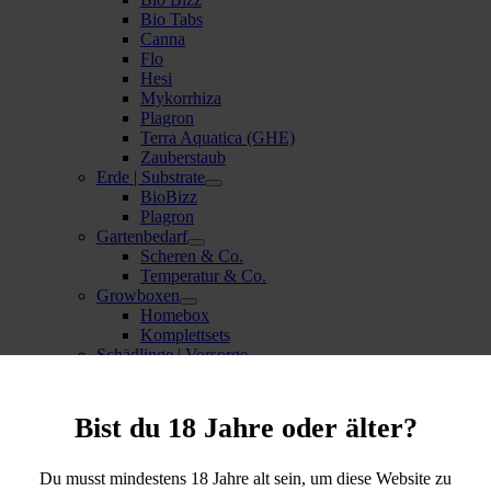
Bio Tabs
Canna
Flo
Hesi
Mykorrhiza
Plagron
Terra Aquatica (GHE)
Zauberstaub
Erde | Substrate
BioBizz
Plagron
Gartenbedarf
Scheren & Co.
Temperatur & Co.
Growboxen
Homebox
Komplettsets
Schädlinge | Vorsorge
Gelbtafeln
Pflanzen Sprays
Töpfe
Bist du 18 Jahre oder älter?
Vaporizer
Stand Vaporizer
Arizer
Du musst mindestens 18 Jahre alt sein, um diese Website zu