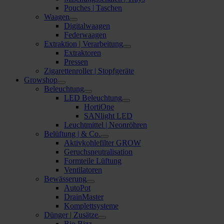
Pouches | Taschen
Waagen
Digitalwaagen
Federwaagen
Extraktion | Verarbeitung
Extraktoren
Pressen
Zigarettenroller | Stopfgeräte
Growshop
Beleuchtung
LED Beleuchtung
HortiOne
SANlight LED
Leuchtmittel | Neonröhren
Belüftung | & Co.
Aktivkohlefilter GROW
Geruchsneutralisation
Formteile Lüftung
Ventilatoren
Bewässerung
AutoPot
DrainMaster
Komplettsysteme
Dünger | Zusätze
Bio Bizz