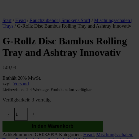
Start
/
Head
/
Rauchzubehör | Smoker's Stuff
/
Mischungsschalen |
Trays
/ G-Rollz Disc Bambus Rolling Tray and Ashtray Innovativ
G-Rollz Disc Bambus Rolling
Tray and Ashtray Innovativ
€
49,99
Enthält 20% MwSt.
zzgl.
Versand
Lieferzeit: ca. 2-4 Werktage, Produkt sofort verfügbar
Verfügbarkeit:
3 vorrätig
G-
-
+
Rollz
Disc
In den Warenkorb
Bambus
Rolling
Artikelnummer:
GR03209A
Kategorien:
Head
,
Mischungsschalen |
Tray