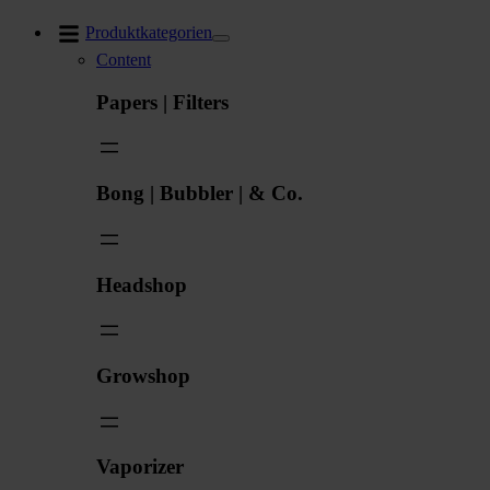
Zum
Produktkategorien
Inhalt
Content
springen
Papers | Filters
Bong | Bubbler | & Co.
Headshop
Growshop
Vaporizer