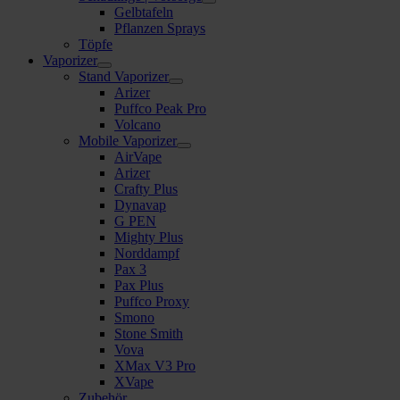
Gelbtafeln
Pflanzen Sprays
Töpfe
Vaporizer
Stand Vaporizer
Arizer
Puffco Peak Pro
Volcano
Mobile Vaporizer
AirVape
Arizer
Crafty Plus
Dynavap
G PEN
Mighty Plus
Norddampf
Pax 3
Pax Plus
Puffco Proxy
Smono
Stone Smith
Vova
XMax V3 Pro
XVape
Zubehör