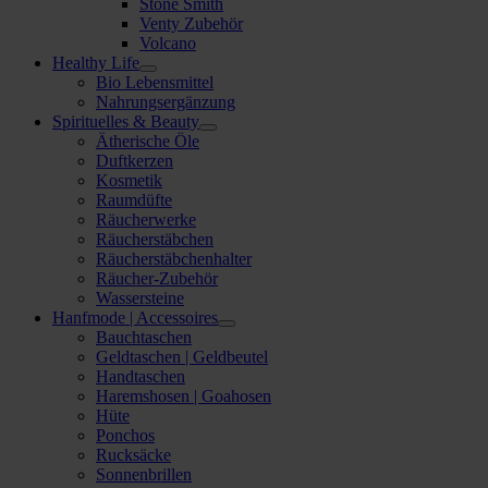
Stone Smith
Venty Zubehör
Volcano
Healthy Life
Bio Lebensmittel
Nahrungsergänzung
Spirituelles & Beauty
Ätherische Öle
Duftkerzen
Kosmetik
Raumdüfte
Räucherwerke
Räucherstäbchen
Räucherstäbchenhalter
Räucher-Zubehör
Wassersteine
Hanfmode | Accessoires
Bauchtaschen
Geldtaschen | Geldbeutel
Handtaschen
Haremshosen | Goahosen
Hüte
Ponchos
Rucksäcke
Sonnenbrillen