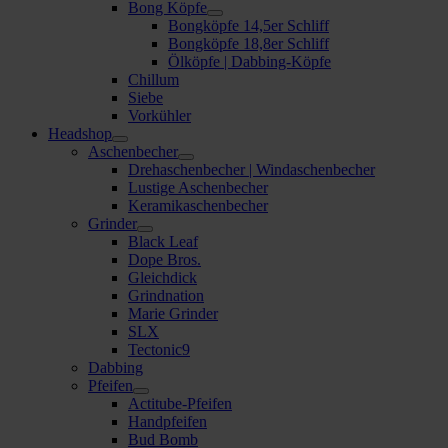
Bong Köpfe
Bongköpfe 14,5er Schliff
Bongköpfe 18,8er Schliff
Ölköpfe | Dabbing-Köpfe
Chillum
Siebe
Vorkühler
Headshop
Aschenbecher
Drehaschenbecher | Windaschenbecher
Lustige Aschenbecher
Keramikaschenbecher
Grinder
Black Leaf
Dope Bros.
Gleichdick
Grindnation
Marie Grinder
SLX
Tectonic9
Dabbing
Pfeifen
Actitube-Pfeifen
Handpfeifen
Bud Bomb