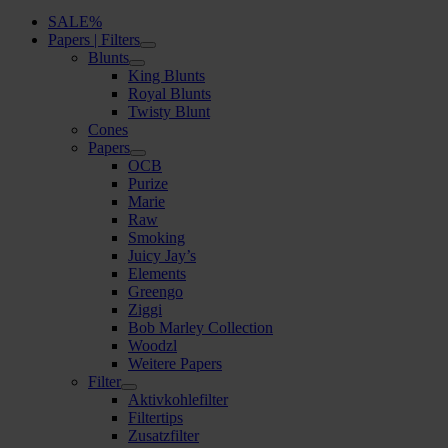
SALE%
Papers | Filters
Blunts
King Blunts
Royal Blunts
Twisty Blunt
Cones
Papers
OCB
Purize
Marie
Raw
Smoking
Juicy Jay’s
Elements
Greengo
Ziggi
Bob Marley Collection
Woodzl
Weitere Papers
Filter
Aktivkohlefilter
Filtertips
Zusatzfilter