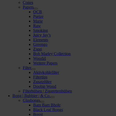
Cones
Papers
OCB
Purize
Marie
Raw
Smoking
Juicy Jay’s
Elements
Greengo
Ziggi
Bob Marley Collection
Woodzl
Weitere Papers
Filter
Aktivkohlefilter
Filtertips
Zusatzfilter
Doobie Wood
Filterhülsen | Zigarettenhülsen
Bong | Bubbler | & Co.
Glasbongs
Bam Bam Bhole
Black Leaf Bongs
Boost