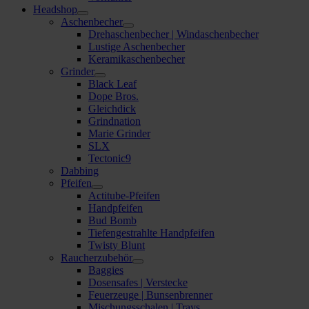
Headshop
Aschenbecher
Drehaschenbecher | Windaschenbecher
Lustige Aschenbecher
Keramikaschenbecher
Grinder
Black Leaf
Dope Bros.
Gleichdick
Grindnation
Marie Grinder
SLX
Tectonic9
Dabbing
Pfeifen
Actitube-Pfeifen
Handpfeifen
Bud Bomb
Tiefengestrahlte Handpfeifen
Twisty Blunt
Raucherzubehör
Baggies
Dosensafes | Verstecke
Feuerzeuge | Bunsenbrenner
Mischungsschalen | Trays