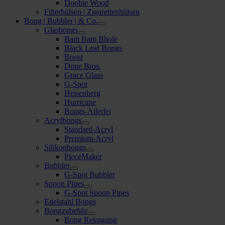
Doobie Wood
Filterhülsen | Zigarettenhülsen
Bong | Bubbler | & Co.
Glasbongs
Bam Bam Bhole
Black Leaf Bongs
Boost
Dope Bros.
Grace Glass
G-Spot
Heisenberg
Hurricane
Bongs-Allerlei
Acrylbongs
Standard-Acryl
Premium-Acryl
Silikonbongs
PieceMaker
Bubbler
G-Spot Bubbler
Spoon Pipes
G-Spot Spoon Pipes
Edelstahl Bongs
Bongzubehör
Bong Reinigung