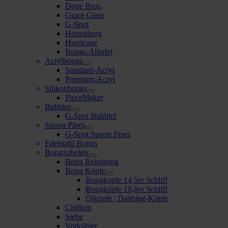
Dope Bros.
Grace Glass
G-Spot
Heisenberg
Hurricane
Bongs-Allerlei
Acrylbongs
Standard-Acryl
Premium-Acryl
Silikonbongs
PieceMaker
Bubbler
G-Spot Bubbler
Spoon Pipes
G-Spot Spoon Pipes
Edelstahl Bongs
Bongzubehör
Bong Reinigung
Bong Köpfe
Bongköpfe 14,5er Schliff
Bongköpfe 18,8er Schliff
Ölköpfe | Dabbing-Köpfe
Chillum
Siebe
Vorkühler