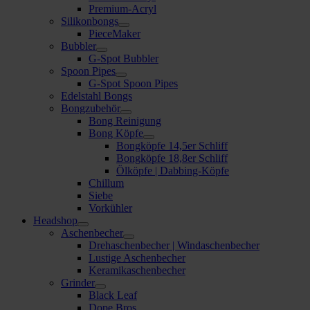
Premium-Acryl
Silikonbongs
PieceMaker
Bubbler
G-Spot Bubbler
Spoon Pipes
G-Spot Spoon Pipes
Edelstahl Bongs
Bongzubehör
Bong Reinigung
Bong Köpfe
Bongköpfe 14,5er Schliff
Bongköpfe 18,8er Schliff
Ölköpfe | Dabbing-Köpfe
Chillum
Siebe
Vorkühler
Headshop
Aschenbecher
Drehaschenbecher | Windaschenbecher
Lustige Aschenbecher
Keramikaschenbecher
Grinder
Black Leaf
Dope Bros.