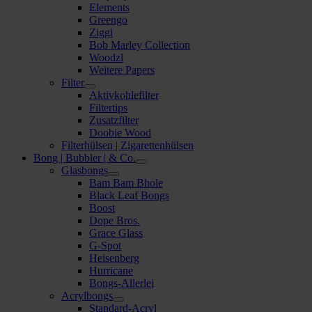
Elements
Greengo
Ziggi
Bob Marley Collection
Woodzl
Weitere Papers
Filter
Aktivkohlefilter
Filtertips
Zusatzfilter
Doobie Wood
Filterhülsen | Zigarettenhülsen
Bong | Bubbler | & Co.
Glasbongs
Bam Bam Bhole
Black Leaf Bongs
Boost
Dope Bros.
Grace Glass
G-Spot
Heisenberg
Hurricane
Bongs-Allerlei
Acrylbongs
Standard-Acryl