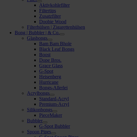
Aktivkohlefilter
Filtertips
Zusatzfilter
Doobie Wood
Filterhülsen | Zigarettenhülsen
Bong | Bubbler | & Co.
Glasbongs
Bam Bam Bhole
Black Leaf Bongs
Boost
Dope Bros.
Grace Glass
G-Spot
Heisenberg
Hurricane
Bongs-Allerlei
Acrylbongs
Standard-Acryl
Premium-Acryl
Silikonbongs
PieceMaker
Bubbler
G-Spot Bubbler
Spoon Pipes