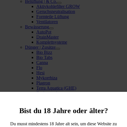
Belüftung | & Co.
Aktivkohlefilter GROW
Geruchsneutralisation
Formteile Lüftung
Ventilatoren
Bewässerung
AutoPot
DrainMaster
Komplettsysteme
Dünger | Zusätze
Bio Bizz
Bio Tabs
Canna
Flo
Hesi
Mykorrhiza
Plagron
Terra Aquatica (GHE)
Zauberstaub
Erde | Substrate
BioBizz
Plagron
Bist du 18 Jahre oder älter?
Gartenbedarf
Scheren & Co.
Du musst mindestens 18 Jahre alt sein, um diese Website zu
Temperatur & Co.