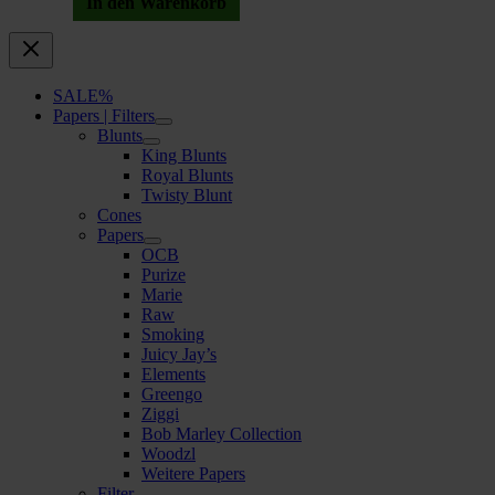
In den Warenkorb
SALE%
Papers | Filters
Blunts
King Blunts
Royal Blunts
Twisty Blunt
Cones
Papers
OCB
Purize
Marie
Raw
Smoking
Juicy Jay’s
Elements
Greengo
Ziggi
Bob Marley Collection
Woodzl
Weitere Papers
Filter