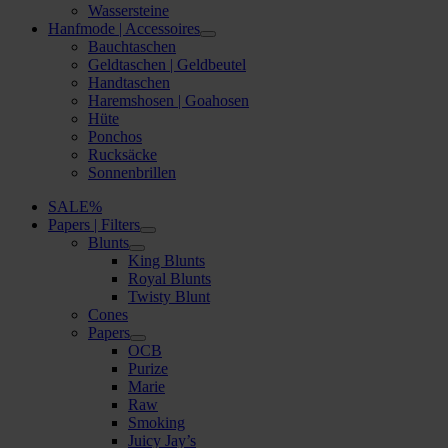
Wassersteine
Hanfmode | Accessoires
Bauchtaschen
Geldtaschen | Geldbeutel
Handtaschen
Haremshosen | Goahosen
Hüte
Ponchos
Rucksäcke
Sonnenbrillen
SALE%
Papers | Filters
Blunts
King Blunts
Royal Blunts
Twisty Blunt
Cones
Papers
OCB
Purize
Marie
Raw
Smoking
Juicy Jay’s