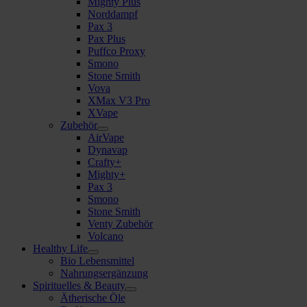
Mighty Plus
Norddampf
Pax 3
Pax Plus
Puffco Proxy
Smono
Stone Smith
Vova
XMax V3 Pro
XVape
Zubehör
AirVape
Dynavap
Crafty+
Mighty+
Pax 3
Smono
Stone Smith
Venty Zubehör
Volcano
Healthy Life
Bio Lebensmittel
Nahrungsergänzung
Spirituelles & Beauty
Ätherische Öle