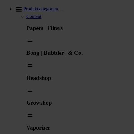
Zum
Produktkategorien
Inhalt
Content
springen
Papers | Filters
Bong | Bubbler | & Co.
Headshop
Growshop
Vaporizer