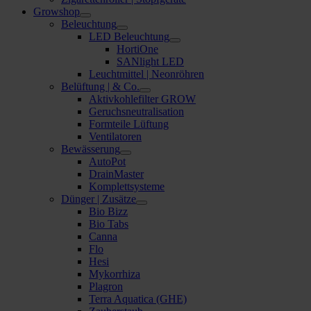
Growshop
Beleuchtung
LED Beleuchtung
HortiOne
SANlight LED
Leuchtmittel | Neonröhren
Belüftung | & Co.
Aktivkohlefilter GROW
Geruchsneutralisation
Formteile Lüftung
Ventilatoren
Bewässerung
AutoPot
DrainMaster
Komplettsysteme
Dünger | Zusätze
Bio Bizz
Bio Tabs
Canna
Flo
Hesi
Mykorrhiza
Plagron
Terra Aquatica (GHE)