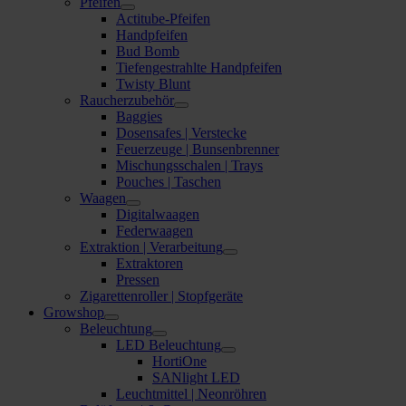
Pfeifen
Actitube-Pfeifen
Handpfeifen
Bud Bomb
Tiefengestrahlte Handpfeifen
Twisty Blunt
Raucherzubehör
Baggies
Dosensafes | Verstecke
Feuerzeuge | Bunsenbrenner
Mischungsschalen | Trays
Pouches | Taschen
Waagen
Digitalwaagen
Federwaagen
Extraktion | Verarbeitung
Extraktoren
Pressen
Zigarettenroller | Stopfgeräte
Growshop
Beleuchtung
LED Beleuchtung
HortiOne
SANlight LED
Leuchtmittel | Neonröhren