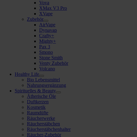
Vova
XMax V3 Pro
XVape
Zubehör
AirVape
Dynavap
Crafty+
Mighty+
Pax 3
Smono
Stone Smith
Venty Zubehör
Volcano
Healthy Life
Bio Lebensmittel
Nahrungsergänzung
Spirituelles & Beauty
Ätherische Öle
Duftkerzen
Kosmetik
Raumdüfte
Räucherwerke
Räucherstäbchen
Räucherstäbchenhalter
Räucher-Zubehör