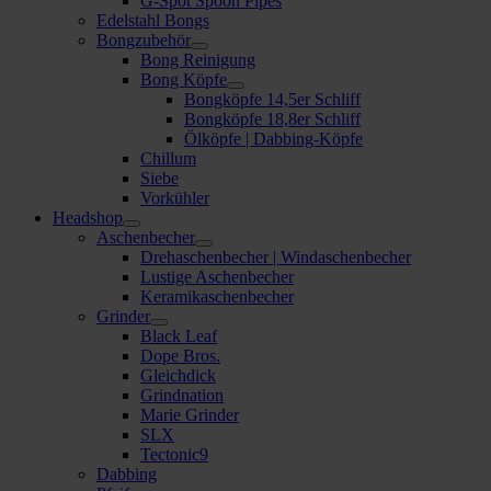
G-Spot Spoon Pipes
Edelstahl Bongs
Bongzubehör
Bong Reinigung
Bong Köpfe
Bongköpfe 14,5er Schliff
Bongköpfe 18,8er Schliff
Ölköpfe | Dabbing-Köpfe
Chillum
Siebe
Vorkühler
Headshop
Aschenbecher
Drehaschenbecher | Windaschenbecher
Lustige Aschenbecher
Keramikaschenbecher
Grinder
Black Leaf
Dope Bros.
Gleichdick
Grindnation
Marie Grinder
SLX
Tectonic9
Dabbing