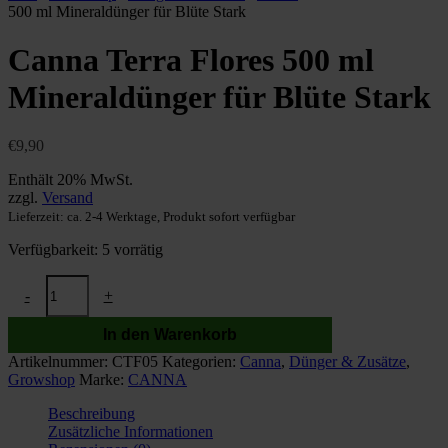
500 ml Mineraldünger für Blüte Stark
Canna Terra Flores 500 ml
Mineraldünger für Blüte Stark
€
9,90
Enthält 20% MwSt.
zzgl.
Versand
Lieferzeit: ca. 2-4 Werktage, Produkt sofort verfügbar
Verfügbarkeit:
5 vorrätig
Canna
-
+
Terra
Flores
In den Warenkorb
500
ml
Artikelnummer:
CTF05
Kategorien:
Canna
,
Dünger & Zusätze
,
Mineraldünger
Growshop
Marke:
CANNA
für
Blüte
Beschreibung
Stark
Zusätzliche Informationen
Menge