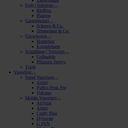
Zauberstaub
Erde | Substrate
BioBizz
Plagron
Gartenbedarf
Scheren & Co.
Temperatur & Co.
Growboxen
Homebox
Komplettsets
Schädlinge | Vorsorge
Gelbtafeln
Pflanzen Sprays
Töpfe
Vaporizer
Stand Vaporizer
Arizer
Puffco Peak Pro
Volcano
Mobile Vaporizer
AirVape
Arizer
Crafty Plus
Dynavap
G PEN