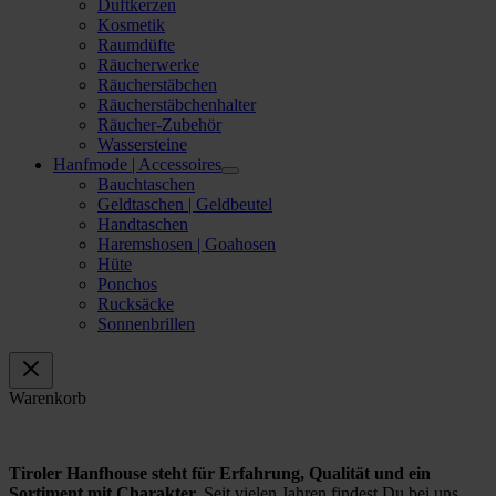
Duftkerzen
Kosmetik
Raumdüfte
Räucherwerke
Räucherstäbchen
Räucherstäbchenhalter
Räucher-Zubehör
Wassersteine
Hanfmode | Accessoires
Bauchtaschen
Geldtaschen | Geldbeutel
Handtaschen
Haremshosen | Goahosen
Hüte
Ponchos
Rucksäcke
Sonnenbrillen
Warenkorb
Tiroler Hanfhouse steht für Erfahrung, Qualität und ein
Sortiment mit Charakter.
Seit vielen Jahren findest Du bei uns