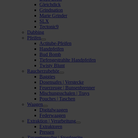
Gleichdick
Grindnation
Marie Grinder
SLX
Tectonic9
Dabbing
Pfeifen
Actitube-Pfeifen
Handpfeifen
Bud Bomb
Tiefengestrahlte Handpfeifen
Twisty Blunt
Raucherzubehör
Baggies
Dosensafes | Verstecke
Feuerzeuge | Bunsenbrenner
Mischungsschalen | Trays
Pouches | Taschen
Waagen
Digitalwaagen
Federwaagen
Extraktion | Verarbeitung
Extraktoren
Pressen
Zigarettenroller | Stopfgeräte